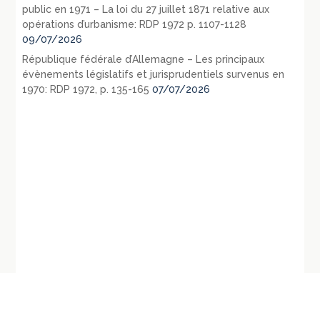
public en 1971 – La loi du 27 juillet 1871 relative aux
opérations d’urbanisme: RDP 1972 p. 1107-1128
09/07/2026
République fédérale d’Allemagne – Les principaux
évènements législatifs et jurisprudentiels survenus en
1970: RDP 1972, p. 135-165
07/07/2026
←
Cass., crim., 28
CE, 1ère – 6ème chambres réunies, 31 mars 2017,