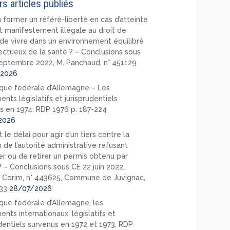
rs articles publiés
 former un référé-liberté en cas d’atteinte
t manifestement illégale au droit de
de vivre dans un environnement équilibré
ectueux de la santé ? – Conclusions sous
eptembre 2022, M. Panchaud, n° 451129
2026
que fédérale d’Allemagne – Les
nts législatifs et jurisprudentiels
s en 1974: RDP 1976 p. 187-224
2026
 le délai pour agir d’un tiers contre la
 de l’autorité administrative refusant
er ou de retirer un permis obtenu par
? – Conclusions sous CE 22 juin 2022,
 Corim, n° 443625, Commune de Juvignac,
33
28/07/2026
que fédérale d’Allemagne, les
nts internationaux, législatifs et
udentiels survenus en 1972 et 1973, RDP