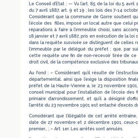
Le Conseil d’Etat ; — Vu l’art. 85 de la loi du 5 avril
du 7 avril 1887, art. 9 et 19 ; les lois des 7-14 octo
Considérant que la commune de Gorre soutient que l
l’école des filles, imposé un local autre que celui p
réparations à faire à l’immeuble choisi, sans accom
18 janvier et 7 avril 1887, pris en exécution de la lo
dans la requête susvisée se distinguent de celles re
l’immeuble par le délégué du préfet ; que, par suit
cette requête une fin de non-recevoir tirée de ce q
droit civil, de la compétence exclusive des tribunaux 
Au fond : – Considérant qu’il résulte de l’instruct
départemental, ainsi que l’exige la disposition final
préfet de la Haute-Vienne a, le 23 novembre 1901, 
conseil municipal pour l’installation de l’école des 
primaire d’arrondissement, et qu’il a désigné d’off
l’arrêté du 23 novembre 1901 est entaché d’excès de
Considérant que l’illégalité de cet arrêté entraîne
date de 27 novembre et 2 décembre 1901, ceux-ci n
premier… ; – Art. 1er. Les arrêtés sont annulés.