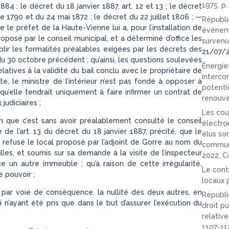
1975, p
 1884 ; le décret du 18 janvier 1887, art. 12 et 13 ; le décret
bre 1790 et du 24 mai 1872 ; le décret du 22 juillet 1806 ; —
Républi
e préfet de la Haute-Vienne lui a, pour l’installation de
évèneme
roposé par le conseil municipal, et a déterminé d’office les
survenu
plir les formalités préalables exigées par les décrets des
21/07/
i du 30 octobre précédent ; qu’ainsi, les questions soulevées
Énergies
latives à la validité du bail conclu avec le propriétaire de
interco
e, le ministre de l’intérieur n’est pas fondé à opposer à
potenti
u’elle tendrait uniquement à faire infirmer un contrat de
renouve
judiciaires ;
Les cou
ion que c’est sans avoir préalablement consulté le conseil
électro
e de l’art. 13 du décret du 18 janvier 1887, précité, que le
élus so
refusé le local proposé par l’adjoint de Gorre au nom du
communi
filles, et soumis sur sa demande à la visite de l’inspecteur
2022, C
ice un autre immeuble ; qu’à raison de cette irrégularité,
Le cont
 pouvoir ;
locaux p
, par voie de conséquence, la nullité des deux autres, en
Républi
’ayant été pris que dans le but d’assurer l’exécution du
droit pu
relativ
1107-11