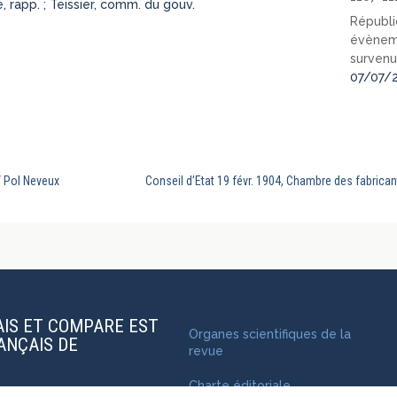
 rapp. ; Teissier, comm. du gouv.
Républi
évèneme
survenu
07/07/
/ Pol Neveux
Conseil d’Etat 19 févr. 1904, Chambre des fabrica
AIS ET COMPARE EST
Organes scientifiques de la
RANÇAIS DE
revue
Charte éditoriale