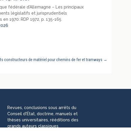
que fédérale d’Allemagne – Les principaux
nts législatifs et jurisprudentiels
s en 1970: RDP 1972, p. 135-165
2026
nts constructeurs de matériel pour chemins de fer et tramways
→
Revues, conclusions sous arrêts du
Conseil d'État, doctrine, manuels et
thèses universitaires, rééditions des
grands auteurs classiques,