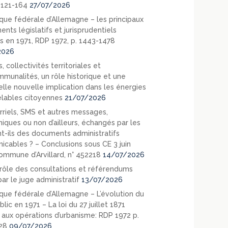
. 121-164
27/07/2026
que fédérale d’Allemagne – les principaux
nts législatifs et jurisprudentiels
s en 1971, RDP 1972, p. 1443-1478
2026
, collectivités territoriales et
mmunalités, un rôle historique et une
elle nouvelle implication dans les énergies
lables citoyennes
21/07/2026
rriels, SMS et autres messages,
niques ou non d’ailleurs, échangés par les
nt-ils des documents administratifs
cables ? – Conclusions sous CE 3 juin
ommune d’Arvillard, n° 452218
14/07/2026
rôle des consultations et référendums
ar le juge administratif
13/07/2026
que fédérale d’Allemagne – L’évolution du
blic en 1971 – La loi du 27 juillet 1871
e aux opérations d’urbanisme: RDP 1972 p.
28
09/07/2026