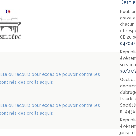
Dernie
Peut-on
grave e
chacun 
et resp
CE 20 s
04/08/
Républi
évèneme
survenu
30/07/
lité du recours pour excès de pouvoir contre les
Quel est
sont nés des droits acquis
décision
d’abrog
fraude 
Société
lité du recours pour excès de pouvoir contre les
n° 4436
sont nés des droits acquis
Républi
événeme
jurispr