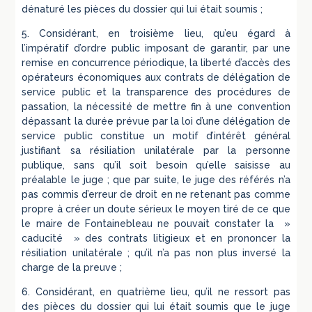
dénaturé les pièces du dossier qui lui était soumis ;
5. Considérant, en troisième lieu, qu’eu égard à
l’impératif d’ordre public imposant de garantir, par une
remise en concurrence périodique, la liberté d’accès des
opérateurs économiques aux contrats de délégation de
service public et la transparence des procédures de
passation, la nécessité de mettre fin à une convention
dépassant la durée prévue par la loi d’une délégation de
service public constitue un motif d’intérêt général
justifiant sa résiliation unilatérale par la personne
publique, sans qu’il soit besoin qu’elle saisisse au
préalable le juge ; que par suite, le juge des référés n’a
pas commis d’erreur de droit en ne retenant pas comme
propre à créer un doute sérieux le moyen tiré de ce que
le maire de Fontainebleau ne pouvait constater la »
caducité » des contrats litigieux et en prononcer la
résiliation unilatérale ; qu’il n’a pas non plus inversé la
charge de la preuve ;
6. Considérant, en quatrième lieu, qu’il ne ressort pas
des pièces du dossier qui lui était soumis que le juge