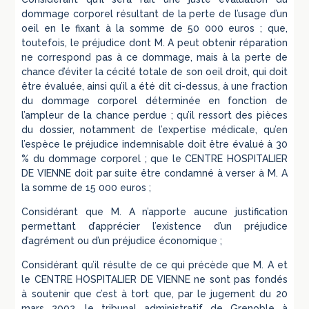
dommage corporel résultant de la perte de l’usage d’un
oeil en le fixant à la somme de 50 000 euros ; que,
toutefois, le préjudice dont M. A peut obtenir réparation
ne correspond pas à ce dommage, mais à la perte de
chance d’éviter la cécité totale de son oeil droit, qui doit
être évaluée, ainsi qu’il a été dit ci-dessus, à une fraction
du dommage corporel déterminée en fonction de
l’ampleur de la chance perdue ; qu’il ressort des pièces
du dossier, notamment de l’expertise médicale, qu’en
l’espèce le préjudice indemnisable doit être évalué à 30
% du dommage corporel ; que le CENTRE HOSPITALIER
DE VIENNE doit par suite être condamné à verser à M. A
la somme de 15 000 euros ;
Considérant que M. A n’apporte aucune justification
permettant d’apprécier l’existence d’un préjudice
d’agrément ou d’un préjudice économique ;
Considérant qu’il résulte de ce qui précède que M. A et
le CENTRE HOSPITALIER DE VIENNE ne sont pas fondés
à soutenir que c’est à tort que, par le jugement du 20
mars 2002, le tribunal administratif de Grenoble à