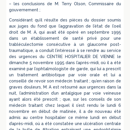
– les conclusions de M. Terry Olson, Commissaire du
gouvernement ;
Considérant qu’il résulte des pièces du dossier soumis
aux juges du fond que l’aggravation de l’état de l’oeil
droit de M. A, qui avait été opéré en septembre 1995
dans un établissement de santé privé pour une
trabléculectomie consécutive à un glaucome post-
traumatique, a conduit l’intéressé à se rendre au service
des urgences du CENTRE HOSPITALIER DE VIENNE le
dimanche 5 novembre 1995 dans l’après-midi, où il a été
examiné par l’ophtalmologiste de garde, qui lui a prescrit
un traitement antibiotique par voie orale et lui a
conseillé de revoir son médecin traitant ; qu’en raison de
graves douleurs, M. A est retourné aux urgences dans la
nuit, l’administration d’un antalgique par voie veineuse
ayant alors été prescrit ; que, sur les conseils de son
médecin traitant chez lequel il s’est rendu le lundi 6
novembre en début de matinée, il a de nouveau été
admis au centre hospitalier ce même lundi en début
d’après-midi, où a été constatée une ulcération centrale
de la bulle de filtration entraînant une endophtalmie