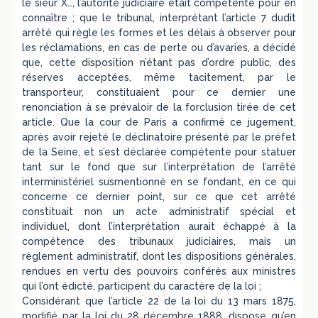
le sieur X…, l’autorité judiciaire était compétente pour en
connaître ; que le tribunal, interprétant l’article 7 dudit
arrêté qui règle les formes et les délais à observer pour
les réclamations, en cas de perte ou d’avaries, a décidé
que, cette disposition n’étant pas d’ordre public, des
réserves acceptées, même tacitement, par le
transporteur, constituaient pour ce dernier une
renonciation à se prévaloir de la forclusion tirée de cet
article. Que la cour de Paris a confirmé ce jugement,
après avoir rejeté le déclinatoire présenté par le préfet
de la Seine, et s’est déclarée compétente pour statuer
tant sur le fond que sur l’interprétation de l’arrêté
interministériel susmentionné en se fondant, en ce qui
concerne ce dernier point, sur ce que cet arrêté
constituait non un acte administratif spécial et
individuel, dont l’interprétation aurait échappé à la
compétence des tribunaux judiciaires, mais un
règlement administratif, dont les dispositions générales,
rendues en vertu des pouvoirs conférés aux ministres
qui l’ont édicté, participent du caractère de la loi ;
Considérant que l’article 22 de la loi du 13 mars 1875,
modifié par la loi du 28 décembre 1888, dispose qu’en