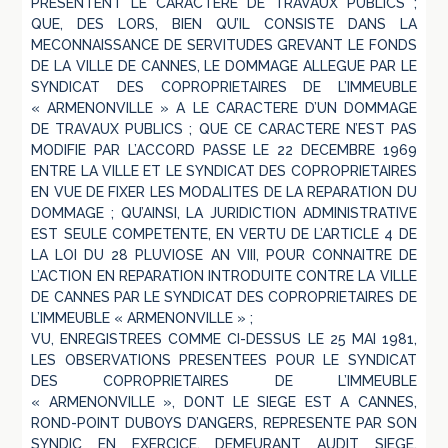
PRESENTENT LE CARACTERE DE TRAVAUX PUBLICS ;
QUE, DES LORS, BIEN QU’IL CONSISTE DANS LA
MECONNAISSANCE DE SERVITUDES GREVANT LE FONDS
DE LA VILLE DE CANNES, LE DOMMAGE ALLEGUE PAR LE
SYNDICAT DES COPROPRIETAIRES DE L’IMMEUBLE
« ARMENONVILLE » A LE CARACTERE D’UN DOMMAGE
DE TRAVAUX PUBLICS ; QUE CE CARACTERE N’EST PAS
MODIFIE PAR L’ACCORD PASSE LE 22 DECEMBRE 1969
ENTRE LA VILLE ET LE SYNDICAT DES COPROPRIETAIRES
EN VUE DE FIXER LES MODALITES DE LA REPARATION DU
DOMMAGE ; QU’AINSI, LA JURIDICTION ADMINISTRATIVE
EST SEULE COMPETENTE, EN VERTU DE L’ARTICLE 4 DE
LA LOI DU 28 PLUVIOSE AN VIII, POUR CONNAITRE DE
L’ACTION EN REPARATION INTRODUITE CONTRE LA VILLE
DE CANNES PAR LE SYNDICAT DES COPROPRIETAIRES DE
L’IMMEUBLE « ARMENONVILLE » ;
VU, ENREGISTREES COMME CI-DESSUS LE 25 MAI 1981,
LES OBSERVATIONS PRESENTEES POUR LE SYNDICAT
DES COPROPRIETAIRES DE L’IMMEUBLE
« ARMENONVILLE », DONT LE SIEGE EST A CANNES,
ROND-POINT DUBOYS D’ANGERS, REPRESENTE PAR SON
SYNDIC EN EXERCICE, DEMEURANT AUDIT SIEGE,