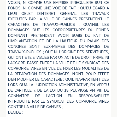
VOISIN, NI COMME UNE EMPRISE IRREGULIERE SUR CE
FONDS, NI COMME UNE VOIE DE FAIT ; QU’EU EGARD A
LEUR OBJET D’INTERET GENERAL, LES TRAVAUX
EXECUTES PAR LA VILLE DE CANNES PRESENTENT LE
CARACTERE DE TRAVAUX-PUBLICS ; QU’AINSI, LES
DOMMAGES QUE LES COPROPRIETAIRES DU FONDS
DOMINANT PRETENDENT AVOIR SUBIS DU FAIT DE
L’IMPLANTATION ET DE LA HAUTEUR DU PALAIS DES
CONGRES SONT EUX-MEMES DES DOMMAGES DE
TRAVAUX-PUBLICS ; QUE NI L’ORIGINE DES SERVITUDES,
QUI ONT ETE ETABLIES PAR UN ACTE DE DROIT PRIVE, NI
L’ACCORD PASSE ENTRE LA VILLE ET LE SYNDICAT DES
COPROPRIETAIRES EN VUE DE FIXER LES MODALITES DE
LA REPARATION DES DOMMAGES, N’ONT POUR EFFET
D’EN MODIFIER LE CARACTERE ; QU’IL N’APPARTIENT DES
LORS QU’A LA JURIDICTION ADMINISTRATIVE, EN VERTU
DE L’ARTICLE 4 DE LA LOI DU 28 PLUVIOSE AN VIII, DE
CONNAITRE DE L’ACTION EN RESPONSABILITE
INTRODUITE PAR LE SYNDICAT DES COPROPRIETAIRES
CONTRE LA VILLE DE CANNES ;
DECIDE :