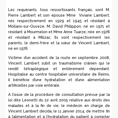
Les requérants, tous ressortissants français, sont M.
Pierre
Lambert
et son épouse M
me
Viviane
Lambert
,
nés respectivement en 1929 et 1945 et résidant à
Mollans-sur-Ouveze, M. David Philippon, né en 1971 et
résidant à Mourmelon et M
me
Anne Tuarze, née en 1978
et résidant à Milizac. Ils sont respectivement les
parents, le demi-frère et la sœur de Vincent
Lambert
,
né en 1976.
Victime d’un accident de la route en septembre 2008,
Vincent
Lambert
subit un traumatisme crânien qui le
rendit tétraplégique et entièrement dépendant.
Hospitalisé au centre hospitalier universitaire de Reims,
il bénéficie d’une hydratation et d’une alimentation
artificielles par voie entérale.
A l’issue de la procédure de consultation prévue par la
loi dite Leonetti du 22
avril
2005 relative aux droits des
malades et à la fin de vie, le médecin en charge de
Vincent
Lambert
décida, le 11
janvier
2014, de mettre fin
à l’alimentation et à l’hydratation du patient à compter