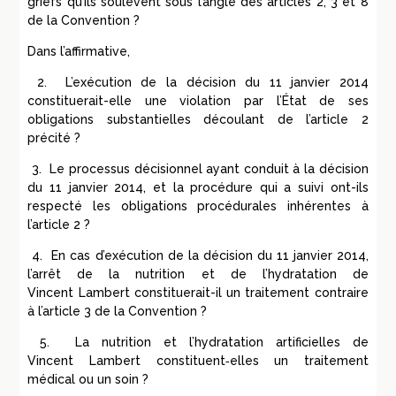
griefs qu’ils soulèvent sous l’angle des articles 2, 3 et 8
de la Convention
?
Dans l’affirmative,
2.
L’exécution de la décision du 11 janvier 2014
constituerait-elle une violation par l’
É
tat de ses
obligations substantielles découlant de l’article 2
précité
?
3.
Le processus décisionnel ayant conduit à la décision
du 11 janvier 2014, et la procédure qui a suivi ont-ils
respecté les obligations procédurales inhérentes à
l’article 2
?
4.
En cas d’exécution de la décision du 11 janvier 2014,
l’arrêt de la nutrition et de l’hydratation de
Vincent
Lambert
constituerait-il un traitement contraire
à l’article 3 de la Convention
?
5.
La nutrition et l’hydratation artificielles de
Vincent
Lambert
constituent
‑
elles un traitement
médical ou un soin
?