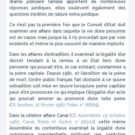
drame judiciaire familial apportent de nombreuses
réponses juridiques, elles soulèvent également des
questions inédites de nature extra-juridique.
Ce n’est pas la première fois que le Conseil d’Etat doit
examiner une affaire dans laquelle la vie d’une personne
est en cause, mais jusque là, il n’y procédait que par voie
incidente et même le plus souvent de manière implicite.
Dans les affaires d’extradition, il examinait la légalité d’un
décret tendant à la remise à un Etat tiers d’une
personne qui pouvait être, le cas échéant, condamnée à
la peine capitale. Depuis 1981, et l’abolition de la peine
de mort, l’ordre public français fait obstacle à ce qu’une
extradition soit mise en œuvre lorsqu’une peine capitale
peut être prononcée ce qui implique l’illégalité d’un acte
qui pourrait amener au prononcé d’une telle peine
(
CE Section, 27 février 1987,
Fidan
, n° 78665
).
Dans la célèbre affaire
Canal
(
CE Assemblée, 19 octobre
1962,
Canal, Robin et Godot
, n° 58502
), cette même
Assemblée du contentieux examinait la légalité d’une
ordonnance présidentielle instituant une juridiction