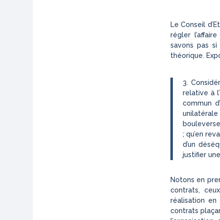
Le Conseil d’Et
régler l’affa
savons pas si 
théorique. Expo
3. Considé
relative à 
commun d’un
unilatérale
bouleversem
; qu’en rev
d’un déséqu
justifier une
Notons en prem
contrats, ceu
réalisation e
contrats plaça