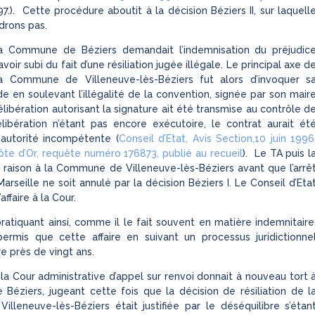
197.). Cette procédure aboutit à la décision Béziers II, sur laquell
drons pas.
 la Commune de Béziers demandait l’indemnisation du préjudic
avoir subi du fait d’une résiliation jugée illégale. Le principal axe d
 Commune de Villeneuve-lès-Béziers fut alors d’invoquer s
de en soulevant l’illégalité de la convention, signée par son mair
libération autorisant la signature ait été transmise au contrôle d
élibération n’étant pas encore exécutoire, le contrat aurait ét
 autorité incompétente (
Conseil d’Etat, Avis Section,10 juin 1996
ôte d’Or, requête numéro 176873, publié au recueil
). Le TA puis l
raison à la Commune de Villeneuve-lès-Béziers avant que l’arrê
rseille ne soit annulé par la décision Béziers I. Le Conseil d’Eta
’affaire à la Cour.
ratiquant ainsi, comme il le fait souvent en matière indemnitaire
permis que cette affaire en suivant un processus juridictionne
e près de vingt ans.
 la Cour administrative d’appel sur renvoi donnait à nouveau tort 
éziers, jugeant cette fois que la décision de résiliation de l
leneuve-lès-Béziers était justifiée par le déséquilibre s’étan