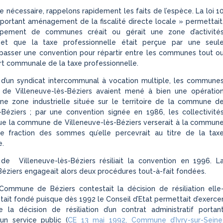
re nécessaire, rappelons rapidement les faits de l’espèce. La loi 1
 portant aménagement de la fiscalité directe locale » permettait
oupement de communes créait ou gérait une zone d’activité
et que la taxe professionnelle était perçue par une seul
asser une convention pour répartir entre les communes tout o
art communale de la taxe professionnelle.
 d’un syndicat intercommunal à vocation multiple, les commune
 de Villeneuve-lès-Béziers avaient mené à bien une opératio
une zone industrielle située sur le territoire de la commune d
-Béziers ; par une convention signée en 1986, les collectivité
ue la commune de Villeneuve-lès-Béziers verserait à la commun
e fraction des sommes qu’elle percevrait au titre de la tax
e.
 Villeneuve-lès-Béziers résiliait la convention en 1996. L
ziers engageait alors deux procédures tout-à-fait fondées.
 Commune de Béziers contestait la décision de résiliation elle
ait fondé puisque dès 1992 le Conseil d’Etat permettait d’exerce
 la décision de résiliation d’un contrat administratif portan
’un service public (
CE 13 mai 1992,
Commune d’Ivry-sur-Seine