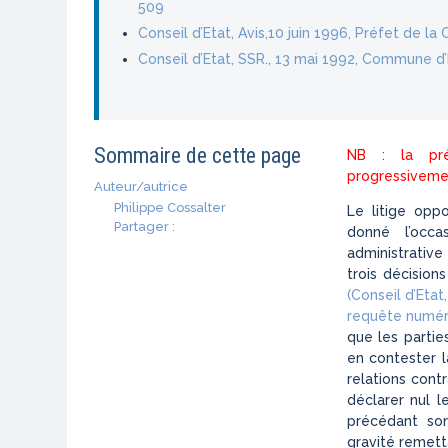
509
Conseil d’Etat, Avis,10 juin 1996, Préfet de l
Conseil d’Etat, SSR., 13 mai 1992, Commune d’
Sommaire de cette page
NB : la pré
progressivemen
Auteur/autrice
Philippe Cossalter
Le litige opp
Partager :
donné l’occa
administrative 
trois décision
(Conseil d’Eta
requête numé
que les partie
en contester l
relations cont
déclarer nul l
précédant son
gravité remett