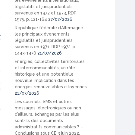
les événements internationaux,
législatifs et jurisprudentiels
é
survenus en 1972 et 1973, RDP
,
1975, p. 121-164
27/07/2026
o
République fédérale d’Allemagne –
s
les principaux évènements
a
législatifs et jurisprudentiels
°
survenus en 1971, RDP 1972, p.
,
1443-1478
21/07/2026
Énergies, collectivités territoriales
r
et intercommunalités, un rôle
n
historique et une potentielle
,
nouvelle implication dans les
n
énergies renouvelables citoyennes
i
21/07/2026
s
Les courriels, SMS et autres
.
messages, électroniques ou non
a
d’ailleurs, échangés par les élus
e
sont-ils des documents
administratifs communicables ? –
Conclusions sous CE 3 juin 2022,