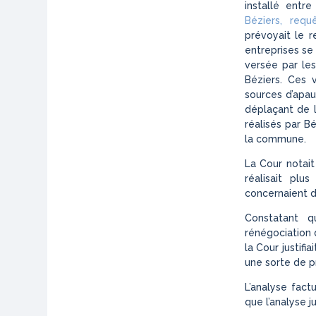
installé entre
Béziers, req
prévoyait le 
entreprises se
versée par les
Béziers. Ces 
sources d’apau
déplaçant de 
réalisés par B
la commune.
La Cour notai
réalisait pl
concernaient de
Constatant q
rénégociation 
la Cour justifi
une sorte de pr
L’analyse fact
que l’analyse 