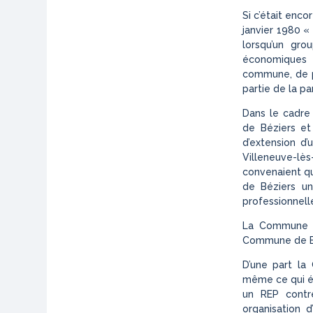
Si c’était enco
janvier 1980 «
lorsqu’un gr
économiques 
commune, de p
partie de la p
Dans le cadre
de Béziers et
d’extension d’
Villeneuve-lès
convenaient q
de Béziers un
professionnell
La Commune de
Commune de Bé
D’une part la
même ce qui ét
un REP contre
organisation d