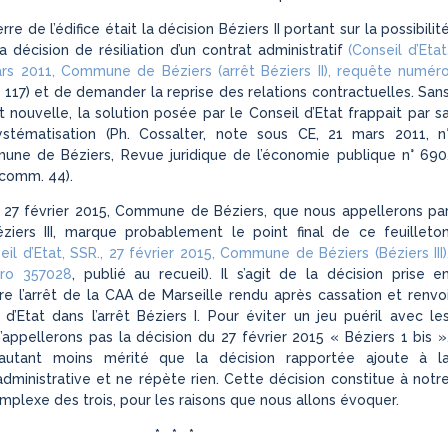
re de l’édifice était la décision Béziers II portant sur la possibilit
a décision de résiliation d’un contrat administratif
(Conseil d’Etat
ars 2011, Commune de Béziers (arrêt Béziers II), requête numér
p. 117) et de demander la reprise des relations contractuelles. San
t nouvelle, la solution posée par le Conseil d’Etat frappait par s
stématisation (Ph. Cossalter, note sous CE, 21 mars 2011, n
ne de Béziers, Revue juridique de l’économie publique n° 690
 comm. 44).
u 27 février 2015, Commune de Béziers, que nous appellerons pa
iers III, marque probablement le point final de ce feuilleto
eil d’Etat, SSR., 27 février 2015, Commune de Béziers (Béziers III)
ro 357028
, publié au recueil). Il s’agit de la décision prise e
re l’arrêt de la CAA de Marseille rendu après cassation et renvo
 d’Etat dans l’arrêt Béziers I. Pour éviter un jeu puéril avec le
n’appellerons pas la décision du 27 février 2015 « Béziers 1 bis »
’autant moins mérité que la décision rapportée ajoute à l
administrative et ne répète rien. Cette décision constitue à notr
mplexe des trois, pour les raisons que nous allons évoquer.
* * *