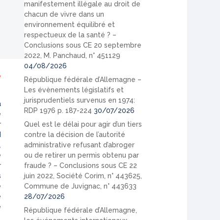
manifestement illégale au droit de
chacun de vivre dans un
environnement équilibré et
respectueux de la santé ? –
Conclusions sous CE 20 septembre
2022, M. Panchaud, n° 451129
04/08/2026
e
République fédérale d’Allemagne –
Les évènements législatifs et
jurisprudentiels survenus en 1974:
a
RDP 1976 p. 187-224
30/07/2026
e
Quel est le délai pour agir d’un tiers
r
contre la décision de l’autorité
I
administrative refusant d’abroger
,
ou de retirer un permis obtenu par
e
fraude ? – Conclusions sous CE 22
r
juin 2022, Société Corim, n° 443625,
s
Commune de Juvignac, n° 443633
e
28/07/2026
e
e
République fédérale d’Allemagne,