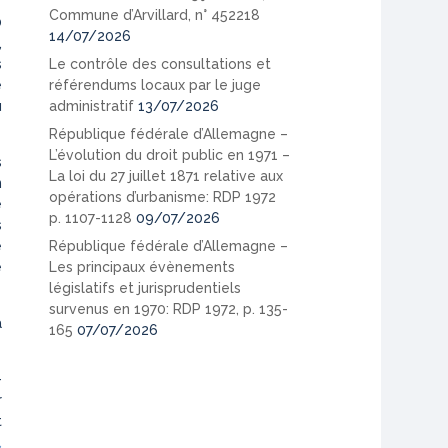
Commune d’Arvillard, n° 452218
0
14/07/2026
,
Le contrôle des consultations et
s
référendums locaux par le juge
e
administratif
13/07/2026
u
République fédérale d’Allemagne –
L’évolution du droit public en 1971 –
s
La loi du 27 juillet 1871 relative aux
n
opérations d’urbanisme: RDP 1972
e
p. 1107-1128
09/07/2026
s
République fédérale d’Allemagne –
e
Les principaux évènements
e
législatifs et jurisprudentiels
survenus en 1970: RDP 1972, p. 135-
a
165
07/07/2026
-
r
t
,