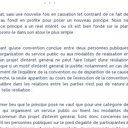
* * *
at, saisi une nouvelle fois en cassation (et contraint de ce fait d
ire au fond) en profite pour poser un nouveau principe. Nous n
ce principe a un réel intérêt, ou s’il est bien fondé sur le pla
sons-le dans son atour le plus simple :
rant qu’une convention conclue entre deux personnes publique
l’organisation du service public ou aux modalités de réalisation e
 projet d’intérêt général ne peut faire l’objet d’une résiliatio
 que si un motif d’intérêt général le justifie, notamment en cas d
ent de l’équilibre de la convention ou de disparition de sa caus
anche, la seule apparition, au cours de l’exécution de la convention
ilibre dans les relations entre les parties n’est pas de nature 
 telle résiliation ;
ier lieu que le principe posé ne vaut que pour une catégorie d
x qui organisent un service public ou fixent les modalités d
n commun d’un projet d’intérêt général. Sont donc concernés le
nt les personnes publiques sur le pied d’égalité de participantes 