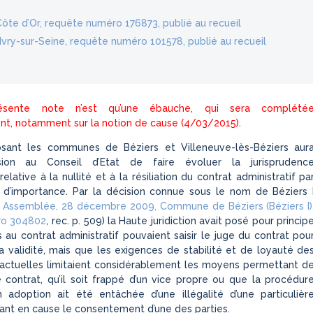
a Côte d’Or, requête numéro 176873, publié au recueil
Ivry-sur-Seine, requête numéro 101578, publié au recueil
sente note n’est qu’une ébauche, qui sera complété
t, notamment sur la notion de cause (4/03/2015).
osant les communes de Béziers et Villeneuve-lès-Béziers aur
sion au Conseil d’Etat de faire évoluer la jurisprudenc
relative à la nullité et à la résiliation du contrat administratif pa
s d’importance. Par la décision connue sous le nom de Béziers 
t, Assemblée, 28 décembre 2009, Commune de Béziers (Béziers I)
ro 304802
, rec. p. 509) la Haute juridiction avait posé pour princip
s au contrat administratif pouvaient saisir le juge du contrat pou
a validité, mais que les exigences de stabilité et de loyauté de
ractuelles limitaient considérablement les moyens permettant d
e contrat, qu’il soit frappé d’un vice propre ou que la procédur
 adoption ait été entâchée d’une illégalité d’une particulièr
ant en cause le consentement d’une des parties.