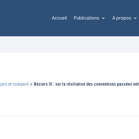
Accueil
Publications
A propos
nçais et comparé
>
Béziers III : sur la résiliation des conventions passées e