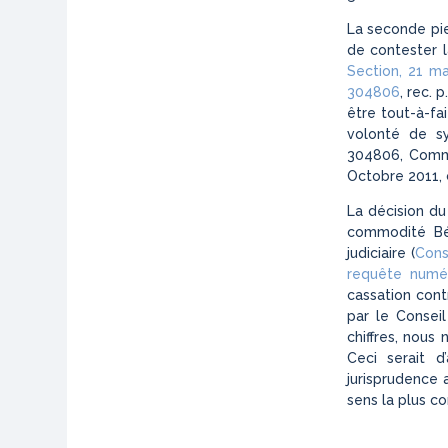
La seconde pier
de contester l
Section, 21 m
304806
, rec. 
être tout-à-fai
volonté de sy
304806, Commu
Octobre 2011,
La décision d
commodité Béz
judiciaire (
Cons
requête numé
cassation cont
par le Conseil
chiffres, nous 
Ceci serait d
jurisprudence 
sens la plus co