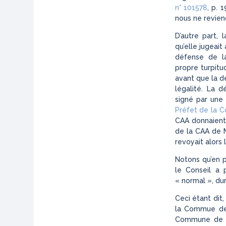
n° 101578
, p. 
nous ne revien
D’autre part,
qu’elle jugeait 
défense de la
propre turpitu
avant que la dé
légalité. La d
signé par une
Préfet de la C
CAA donnaient 
de la CAA de Ma
revoyait alors l
Notons qu’en p
le Conseil a 
« normal », dur
Ceci étant dit,
la Commue de B
Commune de Vil