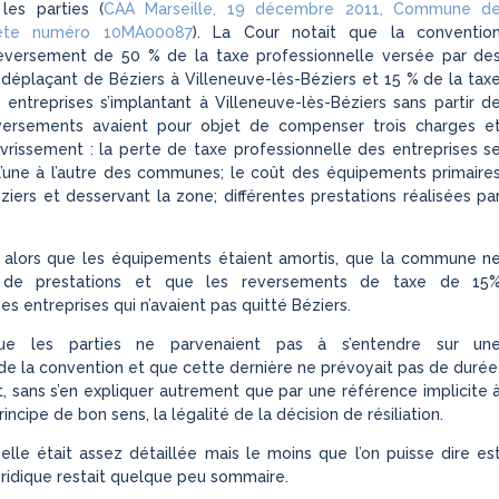
 les parties (
CAA Marseille, 19 décembre 2011, Commune d
uête numéro 10MA00087
). La Cour notait que la conventio
reversement de 50 % de la taxe professionnelle versée par de
 déplaçant de Béziers à Villeneuve-lès-Béziers et 15 % de la tax
 entreprises s’implantant à Villeneuve-lès-Béziers sans partir d
versements avaient pour objet de compenser trois charges e
vrissement : la perte de taxe professionnelle des entreprises s
l’une à l’autre des communes; le coût des équipements primaire
éziers et desservant la zone; différentes prestations réalisées pa
t alors que les équipements étaient amortis, que la commune n
us de prestations et que les reversements de taxe de 15
s entreprises qui n’avaient pas quitté Béziers.
ue les parties ne parvenaient pas à s’entendre sur un
de la convention et que cette dernière ne prévoyait pas de durée
ait, sans s’en expliquer autrement que par une référence implicite 
incipe de bon sens, la légalité de la décision de résiliation.
uelle était assez détaillée mais le moins que l’on puisse dire es
juridique restait quelque peu sommaire.