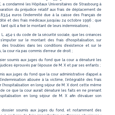
X, a condamné les Hôpitaux Universitaires de Strasbourg à
ration du préjudice relatif aux frais de déplacement de
83,54 euros l’indemnité due à la caisse des Français de
lidité et des frais médicaux jusqu’au 24 octobre 1996 ; que
ant qu’il a fixé le montant de leurs indemnisations ;
le L. 454-1 du code de la sécurité sociale, que les créances
’imputer sur le montant des frais d’hospitalisation, sur
 des troubles dans les conditions d’existence et sur le
 la cour n’a pas commis d’erreur de droit ;
sier soumis aux juges du fond que la cour a dénaturé les
éjudices éprouvés par l’épouse de M. X et par ses enfants ;
mis aux juges du fond que la cour administrative d’appel a
indemnisation allouée à la victime, l’intégralité des frais
ur l’hospitalisation en long séjour de M. X dont cette même
ré de ce que la cour aurait dénaturé les faits en ne prenant
spitalisation en long séjour de M. X afin d’évaluer son
du dossier soumis aux juges du fond, et notamment des