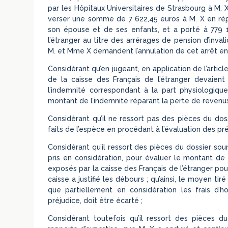
par les Hôpitaux Universitaires de Strasbourg à M. 
verser une somme de 7 622,45 euros à M. X en répa
son épouse et de ses enfants, et a porté à 779 1
l’étranger au titre des arrérages de pension d’inva
M. et Mme X demandent l’annulation de cet arrêt en t
Considérant qu’en jugeant, en application de l’artic
de la caisse des Français de l’étranger devaient s
l’indemnité correspondant à la part physiologique
montant de l’indemnité réparant la perte de revenus,
Considérant qu’il ne ressort pas des pièces du dos
faits de l’espèce en procédant à l’évaluation des pr
Considérant qu’il ressort des pièces du dossier sou
pris en considération, pour évaluer le montant de l’
exposés par la caisse des Français de l’étranger po
caisse a justifié les débours ; qu’ainsi, le moyen ti
que partiellement en considération les frais d’ho
préjudice, doit être écarté ;
Considérant toutefois qu’il ressort des pièces 