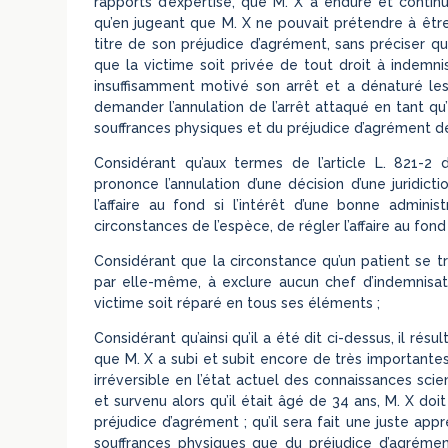
rapports d’expertise, que M. X a enduré et contin
qu’en jugeant que M. X ne pouvait prétendre à être 
titre de son préjudice d’agrément, sans préciser que
que la victime soit privée de tout droit à indemni
insuffisamment motivé son arrêt et a dénaturé les
demander l’annulation de l’arrêt attaqué en tant qu’
souffrances physiques et du préjudice d’agrément de
Considérant qu’aux termes de l’article L. 821-2 du
prononce l’annulation d’une décision d’une juridict
l’affaire au fond si l’intérêt d’une bonne administ
circonstances de l’espèce, de régler l’affaire au fond
Considérant que la circonstance qu’un patient se t
par elle-même, à exclure aucun chef d’indemnisati
victime soit réparé en tous ses éléments ;
Considérant qu’ainsi qu’il a été dit ci-dessus, il rés
que M. X a subi et subit encore de très importantes
irréversible en l’état actuel des connaissances sci
et survenu alors qu’il était âgé de 34 ans, M. X d
préjudice d’agrément ; qu’il sera fait une juste app
souffrances physiques que du préjudice d’agréme