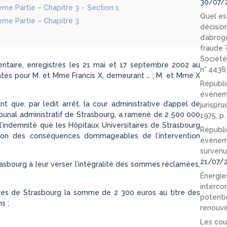
30/07/
xième Partie – Chapitre 3 – Section 1
Quel est
ième Partie – Chapitre 3
décision
d’abrog
fraude 
Société
taire, enregistrés les 21 mai et 17 septembre 2002 au
n° 4436
entés pour M. et Mme Francis X, demeurant … ; M. et Mme X
Républi
événeme
nt que, par ledit arrêt, la cour administrative d’appel de
jurispr
bunal administratif de Strasbourg, a ramené de 2 500 000
1975, p
l’indemnité que les Hôpitaux Universitaires de Strasbourg
Républi
ion des conséquences dommageables de l’intervention
évèneme
survenu
21/07/
asbourg à leur verser l’intégralité des sommes réclamées,
Énergies
interco
ires de Strasbourg la somme de 2 300 euros au titre des
potenti
s ;
renouve
Les cou