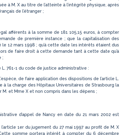
e à M. X au titre de l’atteinte à l’intégrité physique, après
rançais de l’étranger ;
légal afférents à la somme de 181 105,15 euros, à compter
mande de première instance ; que la capitalisation des
e 12 mars 1998 ; qu’à cette date les intérêts étaient dus
 lors de faire droit à cette demande tant à cette date qu’à
 ;
e L. 761-1 du code de justice administrative :
’espèce, de faire application des dispositions de l’article L.
e à la charge des Hôpitaux Universitaires de Strasbourg la
r M. et Mme X et non compris dans les dépens ;
dministrative d’appel de Nancy en date du 21 mars 2002 est
 l’article 1er du jugement du 27 mai 1997 au profit de M. X
. Cette somme portera intérêt à compter du 6 décembre