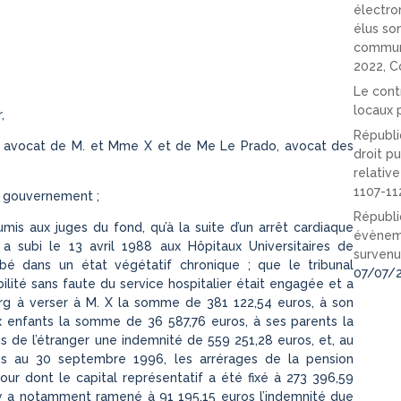
électro
élus so
communi
2022, C
Le cont
locaux p
,
Républi
é, avocat de M. et Mme X et de Me Le Prado, avocat des
droit pu
relativ
1107-11
u gouvernement ;
Républi
mis aux juges du fond, qu’à la suite d’un arrêt cardiaque
évèneme
l a subi le 13 avril 1988 aux Hôpitaux Universitaires de
survenu
bé dans un état végétatif chronique ; que le tribunal
07/07/
ilité sans faute du service hospitalier était engagée et a
rg à verser à M. X la somme de 381 122,54 euros, à son
enfants la somme de 36 587,76 euros, à ses parents la
 de l’étranger une indemnité de 559 251,28 euros, et, au
es au 30 septembre 1996, les arrérages de la pension
séjour dont le capital représentatif a été fixé à 273 396,59
cy a notamment ramené à 91 195,15 euros l’indemnité due