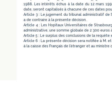
1988. Les intérêts échus à la date du 12 mars 19
date, seront capitalisés à chacune de ces dates po
Article 3 : Le jugement du tribunal administratif d
a de contraire à la présente décision.
Article 4 : Les Hopitaux Universitaires de Strasbourg
administrative, une somme globale de 2 300 euros 
Article 5 : Le surplus des conclusions de la requête e
Article 6 : La présente décision sera notifiée à M. 
à la caisse des Français de l’étranger et au ministre 
←
Cour de cassation, 1e civ., 23 novembre 2004, pourvoi numéro 