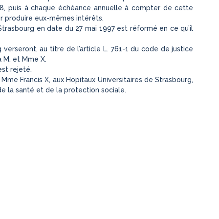
98, puis à chaque échéance annuelle à compter de cette
ur produire eux-mêmes intérêts.
e Strasbourg en date du 27 mai 1997 est réformé en ce qu’il
 verseront, au titre de l’article L. 761-1 du code de justice
à M. et Mme X.
st rejeté.
et Mme Francis X, aux Hopitaux Universitaires de Strasbourg,
de la santé et de la protection sociale.
03-12.146, publié au bulletin
Conseil d’Etat, SSR., 29 novemb