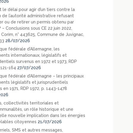
2026
 le délai pour agir d’un tiers contre la
 de l’autorité administrative refusant
er ou de retirer un permis obtenu par
? – Conclusions sous CE 22 juin 2022,
 Corim, n° 443625, Commune de Juvignac,
33
28/07/2026
que fédérale d’Allemagne, les
nts internationaux, législatifs et
udentiels survenus en 1972 et 1973, RDP
. 121-164
27/07/2026
que fédérale d’Allemagne – les principaux
nts législatifs et jurisprudentiels
s en 1971, RDP 1972, p. 1443-1478
2026
, collectivités territoriales et
mmunalités, un rôle historique et une
elle nouvelle implication dans les énergies
lables citoyennes
21/07/2026
rriels, SMS et autres messages,