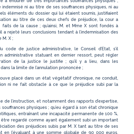
ue à endurer de très importantes souffrances physiques ;
indemnisé ni au titre de ses souffrances physiques, ni au
ls éléments du dossier qui lui étaient soumis, justifiaient
sation au titre de ces deux chefs de préjudice, la cour a
 faits de la cause ; qu’ainsi, M. et Mme X sont fondés à
il a rejeté leurs conclusions tendant à l’indemnisation des
 M. X ;
 code de justice administrative, le Conseil d’Etat, s’il
ion administrative statuant en dernier ressort, peut régler
ration de la justice le justifie ; qu’il y a lieu, dans les
 dans la limite de l’annulation prononcée ;
rouve placé dans un état végétatif chronique, ne conduit,
on ni ne fait obstacle à ce que le préjudice subi par la
ulte de l’instruction, et notamment des rapports d’expertise,
 souffrances physiques ; qu’eu égard à son état chronique
entifiques, entraînant une incapacité permanente de 100 %,
oit être regardé comme ayant également subi un important
réciation des préjudices subis par M. X tant au titre de ses
nt en l’évaluant à une somme globale de 90 000 euros,