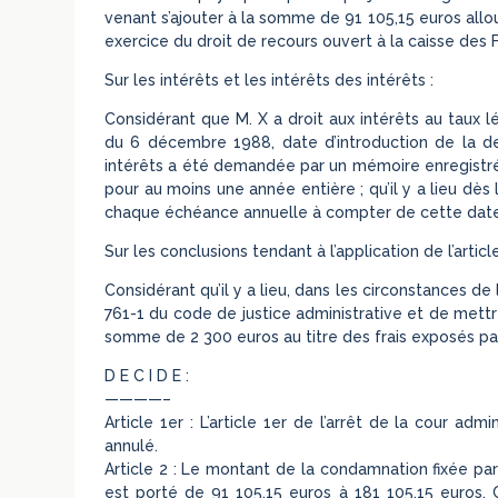
venant s’ajouter à la somme de 91 105,15 euros alloué
exercice du droit de recours ouvert à la caisse des F
Sur les intérêts et les intérêts des intérêts :
Considérant que M. X a droit aux intérêts au taux 
du 6 décembre 1988, date d’introduction de la de
intérêts a été demandée par un mémoire enregistré l
pour au moins une année entière ; qu’il y a lieu dès
chaque échéance annuelle à compter de cette date
Sur les conclusions tendant à l’application de l’articl
Considérant qu’il y a lieu, dans les circonstances de l
761-1 du code de justice administrative et de mettr
somme de 2 300 euros au titre des frais exposés pa
D E C I D E :
————–
Article 1er : L’article 1er de l’arrêt de la cour a
annulé.
Article 2 : Le montant de la condamnation fixée par
est porté de 91 105,15 euros à 181 105,15 euros