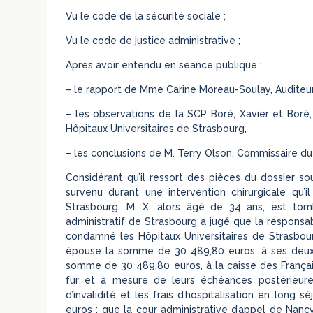
Vu le code de la sécurité sociale ;
Vu le code de justice administrative ;
Après avoir entendu en séance publique :
– le rapport de Mme Carine Moreau-Soulay, Auditeur
– les observations de la SCP Boré, Xavier et Bor
Hôpitaux Universitaires de Strasbourg,
– les conclusions de M. Terry Olson, Commissaire d
Considérant qu’il ressort des pièces du dossier sou
survenu durant une intervention chirurgicale qu’i
Strasbourg, M. X, alors âgé de 34 ans, est tom
administratif de Strasbourg a jugé que la responsab
condamné les Hôpitaux Universitaires de Strasbou
épouse la somme de 30 489,80 euros, à ses deux 
somme de 30 489,80 euros, à la caisse des Français
fur et à mesure de leurs échéances postérieur
d’invalidité et les frais d’hospitalisation en long 
euros ; que la cour administrative d’appel de Nan