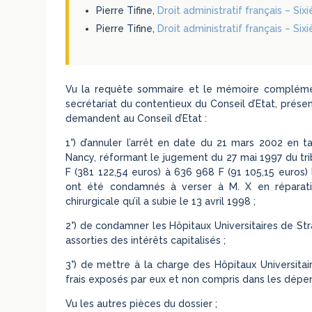
Pierre Tifine,
Droit administratif français – Si
Pierre Tifine,
Droit administratif français – Six
Vu la requête sommaire et le mémoire complémen
secrétariat du contentieux du Conseil d’Etat, prés
demandent au Conseil d’Etat :
1°) d’annuler l’arrêt en date du 21 mars 2002 en ta
Nancy, réformant le jugement du 27 mai 1997 du tri
F (381 122,54 euros) à 636 968 F (91 105,15 euros) 
ont été condamnés à verser à M. X en réparat
chirurgicale qu’il a subie le 13 avril 1998 ;
2°) de condamner les Hôpitaux Universitaires de Str
assorties des intérêts capitalisés ;
3°) de mettre à la charge des Hôpitaux Universita
frais exposés par eux et non compris dans les dépen
Vu les autres pièces du dossier ;