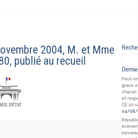
4 novembre 2004, M. et Mme
Recher
0, publié au recueil
Dernie
Peut-on
grave e
chacun 
et resp
CE 20 s
04/08/
Républi
évèneme
survenu