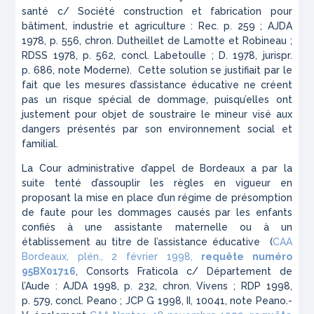
santé c/ Société construction et fabrication pour
bâtiment, industrie et agriculture : Rec. p. 259 ; AJDA
1978, p. 556, chron. Dutheillet de Lamotte et Robineau ;
RDSS 1978, p. 562, concl. Labetoulle ; D. 1978, jurispr.
p. 686, note Moderne). Cette solution se justifiait par le
fait que les mesures d’assistance éducative ne créent
pas un risque spécial de dommage, puisqu’elles ont
justement pour objet de soustraire le mineur visé aux
dangers présentés par son environnement social et
familial.
La Cour administrative d’appel de Bordeaux a par la
suite tenté d’assouplir les règles en vigueur en
proposant la mise en place d’un régime de présomption
de faute pour les dommages causés par les enfants
confiés à une assistante maternelle ou à un
établissement au titre de l’assistance éducative (
CAA
Bordeaux, plén., 2 février 1998,
requête numéro
95BX01716
, Consorts Fraticola c/ Département de
l’Aude : AJDA 1998, p. 232, chron. Vivens ; RDP 1998,
p. 579, concl. Peano ; JCP G 1998, II, 10041, note Peano.-