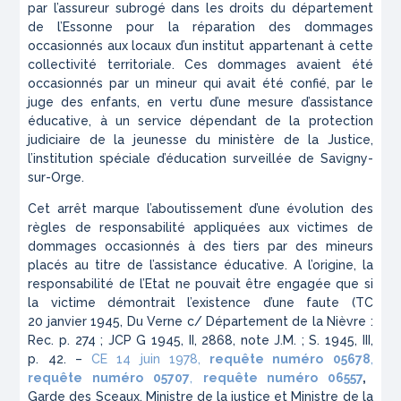
par l’assureur subrogé dans les droits du département
de l’Essonne pour la réparation des dommages
occasionnés aux locaux d’un institut appartenant à cette
collectivité territoriale. Ces dommages avaient été
occasionnés par un mineur qui avait été confié, par le
juge des enfants, en vertu d’une mesure d’assistance
éducative, à un service dépendant de la protection
judiciaire de la jeunesse du ministère de la Justice,
l’institution spéciale d’éducation surveillée de Savigny-
sur-Orge.
Cet arrêt marque l’aboutissement d’une évolution des
règles de responsabilité appliquées aux victimes de
dommages occasionnés à des tiers par des mineurs
placés au titre de l’assistance éducative. A l’origine, la
responsabilité de l’Etat ne pouvait être engagée que si
la victime démontrait l’existence d’une faute (TC
20 janvier 1945, Du Verne c/ Département de la Nièvre :
Rec. p. 274 ; JCP G 1945, II, 2868, note J.M. ; S. 1945, III,
p. 42. –
CE 14 juin 1978,
requête numéro
05678
,
requête numéro
05707
,
requête numéro
06557
,
Garde des Sceaux, Ministre de la justice et Ministre de la