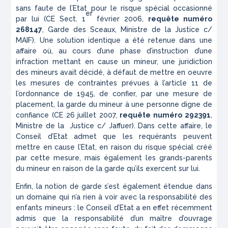
sans faute de l’Etat pour le risque spécial occasionné
er
par lui (CE Sect. 1
février 2006,
requête numéro
268147
, Garde des Sceaux, Ministre de la Justice c/
MAIF). Une solution identique a été retenue dans une
affaire où, au cours d’une phase d’instruction d’une
infraction mettant en cause un mineur, une juridiction
des mineurs avait décidé, à défaut de mettre en oeuvre
les mesures de contraintes prévues à l’article 11 de
l’ordonnance de 1945, de confier, par une mesure de
placement, la garde du mineur à une personne digne de
confiance (CE 26 juillet 2007,
requête numéro
292391
,
Ministre de la Justice c/ Jaffuer). Dans cette affaire, le
Conseil d’Etat admet que les requérants peuvent
mettre en cause l’Etat, en raison du risque spécial créé
par cette mesure, mais également les grands-parents
du mineur en raison de la garde qu’ils exercent sur lui.
Enfin, la notion de garde s’est également étendue dans
un domaine qui n’a rien à voir avec la responsabilité des
enfants mineurs : le Conseil d’Etat a en effet récemment
admis que la responsabilité d’un maître d’ouvrage