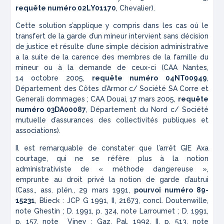
requête numéro
02LY01170
, Chevalier).
Cette solution s’applique y compris dans les cas où le
transfert de la garde d’un mineur intervient sans décision
de justice et résulte d’une simple décision administrative
a la suite de la carence des membres de la famille du
mineur ou à la demande de ceux-ci (CAA Nantes,
14 octobre 2005,
requête numéro
04NT00949
,
Département des Côtes d’Armor c/ Société SA Corre et
Generali dommages ; CAA Douai, 17 mars 2005,
requête
numéro
03DA00087
, Département du Nord c/ Société
mutuelle d’assurances des collectivités publiques et
associations).
Il est remarquable de constater que l’arrêt GIE Axa
courtage, qui ne se réfère plus à la notion
administrativiste de
« méthode dangereuse »
,
emprunte au droit privé la notion de garde d’autrui
(Cass., ass. plén., 29 mars 1991,
pourvoi numéro
89-
15231
, Blieck : JCP G 1991, II, 21673, concl. Doutenwille,
note Ghestin ; D. 1991, p. 324, note Larroumet ; D. 1991,
p. 157, note Viney ; Gaz. Pal. 1992, II, p. 513, note