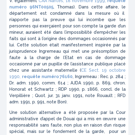
V. également
CAA Nantes, 18 novembre 1999,
requête
numéro
96NT00505
, Thomas). Dans cette affaire, le
département est condamné dans la mesure où il
n’apporte pas la preuve qui lui incombe que les
personnes qui exerçaient pour son compte la garde d’un
mineur, auraient été dans l’impossibilité d’empêcher les
faits qui sont à l’origine des dommages occasionnés par
lui. Cette solution était manifestement inspirée par la
jurisprudence Ingremeau qui met une présomption de
faute à la charge de l’Etat en cas de dommage
occasionné par un pupille de l’assistance publique placé
chez une assistante maternelle (
CE Sect. 19 octobre
1990,
requête numéro 76160
, Ingremeau : Rec. p. 284 ;
Dr. adm. 1990, comm. 614 ; AJDA 1990, p. 869, chron.
Honorat et Schwartz ; RDP 1990, p. 1866, concl. de la
Verpillière ; Quot. jur. 31 janv. 1991, note Rouault ; RFD
adm. 1991, p. 991, note Bon).
Une solution alternative a été proposée par la Cour
administrative d’appel de Douai qui a mis en œuvre une
responsabilité sans faute, non plus en raison d’un risque
spécial, mais sur le fondement de la garde, pour un