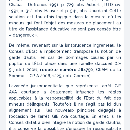
Chabas ; Defrénois 1991, p. 729, obs. Aubert ; RTD civ.
1991, p. 312, obs. Hauser et p. 541, obs. Jourdain). Cette
solution est toutefois logique dans la mesure où les
mineurs qui font l’objet des mesures de placement au
titre de l’assistance éducative ne sont pas censés être
« dangereux »
.
De même, revenant sur la jurisprudence Ingremeau, le
Conseil d’Etat a implicitement transposé la notion de
garde d’autrui en cas de dommages causés par un
pupille de l’État placé dans une famille d’accueil (CE
5 juillet 2006,
requête numéro
264750
, CRAM de la
Somme : JCP A 2006, 1225, note Cormier).
L’avancée jurisprudentielle que représente l’arrêt GIE
AXA courtage a également influencé les règles
applicables à la responsabilité de l’Etat du fait des
mineurs délinquants. Toutefois il ne s’agit pas ici d’un
alignement sur les nouveaux principes dégagés à
l’occasion de l’arrêt GIE Axa courtage. En effet, si le
Conseil d’Etat a bien intégré la notion de garde d’autrui,
il a conservé la possibilité d’engager la responsabilité