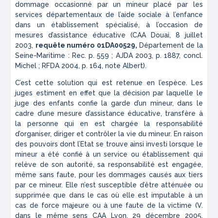
dommage occasionné par un mineur placé par les
services départementaux de l’aide sociale à l’enfance
dans un établissement spécialisé, à l’occasion de
mesures d’assistance éducative (CAA Douai, 8 juillet
2003,
requête numéro
01DA00529
,
Département de la
Seine-Maritime : Rec. p. 559 ; AJDA 2003, p. 1887, concl.
Michel ; RFDA 2004, p. 164, note Albert).
C’est cette solution qui est retenue en l’espèce. Les
juges estiment en effet que la décision par laquelle le
juge des enfants confie la garde d’un mineur, dans le
cadre d’une mesure d’assistance éducative, transfère à
la personne qui en est chargée la responsabilité
d’organiser, diriger et contrôler la vie du mineur. En raison
des pouvoirs dont l’Etat se trouve ainsi investi lorsque le
mineur a été confié à un service ou établissement qui
relève de son autorité, sa responsabilité est engagée,
même sans faute, pour les dommages causés aux tiers
par ce mineur. Elle n’est susceptible d’être atténuée ou
supprimée que dans le cas où elle est imputable à un
cas de force majeure ou à une faute de la victime (V.
dans le même sens CAA Lyon, 29 décembre 2005,