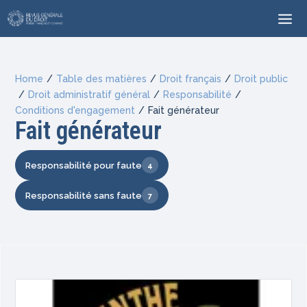
Home
/
Table des matières
/
Droit français
/
Droit public
/
Droit administratif général
/
Responsabilité
/
Conditions d'engagement
/
Fait générateur
Fait générateur
Responsabilité pour faute
4
Responsabilité sans faute
7