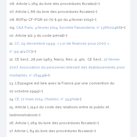
Article L.169 du livre des procédures fiscales
[
↩
]
Article L.66 du livre des procédures fiscales
[
↩
]
BOFip-CF-PGR-10-70 § 90 du 4 février 2015
[
↩
]
CAA Paris, 4 février 2014,
Société Faisanderie
, n° 13PA00488
[
↩
]
Article 121‑3 du code pénal
[
↩
]
CC, 29 décembre 1999,
« Loi de finances pour 2000 »
,
n° 99‑424 DC
[
↩
]
CE Sect., 28 juin 1963,
Narcy
, Rec. p. 401 ; CE Sect.,
22 février
2007, Association du personnel relevant des établissements pour
inadaptés, n° 264541
[
↩
]
L’Espagne est liée avec la France par une convention du
10 octobre 1995
[
↩
]
CE, 17 mars 2014,
Chebbo
, n° 354701
[
↩
]
Article L.114‑2 du code des relations entre le public et
l’administration
[
↩
]
Article L.169 du livre des procédures fiscales
[
↩
]
Article L.64 du livre des procédures fiscales
[
↩
]