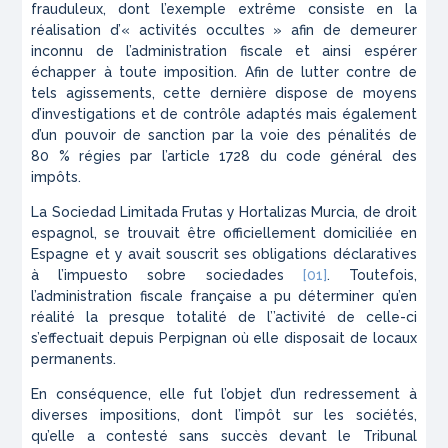
frauduleux, dont l’exemple extrême consiste en la
réalisation d’
« activités occultes »
afin de demeurer
inconnu de l’administration fiscale et ainsi espérer
échapper à toute imposition. Afin de lutter contre de
tels agissements, cette dernière dispose de moyens
d’investigations et de contrôle adaptés mais également
d’un pouvoir de sanction par la voie des pénalités de
80 % régies par l’article 1728 du code général des
impôts.
La
Sociedad Limitada Frutas y Hortalizas Murcia
, de droit
espagnol, se trouvait être officiellement domiciliée en
Espagne et y avait souscrit ses obligations déclaratives
à l’
impuesto sobre sociedades
[01]
. Toutefois,
l’administration fiscale française a pu déterminer qu’en
réalité la presque totalité de l’’activité de celle-ci
s’effectuait depuis Perpignan où elle disposait de locaux
permanents.
En conséquence, elle fut l’objet d’un redressement à
diverses impositions, dont l’impôt sur les sociétés,
qu’elle a contesté sans succès devant le Tribunal