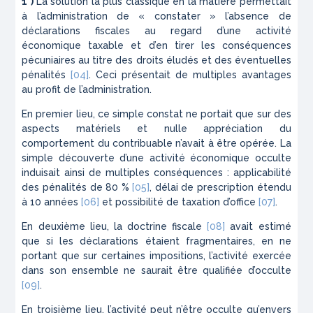
1°)
La solution la plus classique en la matière permettait
à l’administration de « constater » l’absence de
déclarations fiscales au regard d’une activité
économique taxable et d’en tirer les conséquences
pécuniaires au titre des droits éludés et des éventuelles
pénalités
[04]
. Ceci présentait de multiples avantages
au profit de l’administration.
En premier lieu, ce simple constat ne portait que sur des
aspects matériels et nulle appréciation du
comportement du contribuable n’avait à être opérée. La
simple découverte d’une activité économique occulte
induisait ainsi de multiples conséquences : applicabilité
des pénalités de 80 %
[05]
, délai de prescription étendu
à 10 années
[06]
et possibilité de taxation d’office
[07]
.
En deuxième lieu, la doctrine fiscale
[08]
avait estimé
que si les déclarations étaient fragmentaires, en ne
portant que sur certaines impositions, l’activité exercée
dans son ensemble ne saurait être qualifiée d’occulte
[09]
.
En troisième lieu, l’activité peut n’être occulte qu’envers