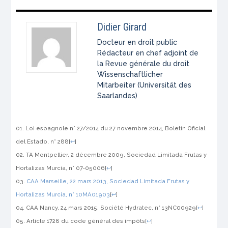
Didier Girard
Docteur en droit public
Rédacteur en chef adjoint de
la Revue générale du droit
Wissenschaftlicher
Mitarbeiter (Universität des
Saarlandes)
Loi espagnole n° 27/2014 du 27 novembre 2014, Boletín Oficial
del Estado, n° 288
[
↩
]
TA Montpellier, 2 décembre 2009,
Sociedad Limitada Frutas y
Hortalizas Murcia
, n° 07‑05006
[
↩
]
CAA Marseille, 22 mars 2013,
Sociedad Limitada Frutas y
Hortalizas Murcia
, n° 10MA01903
[
↩
]
CAA Nancy, 24 mars 2015,
Société Hydratec
, n° 13NC00929
[
↩
]
Article 1728 du code général des impôts
[
↩
]