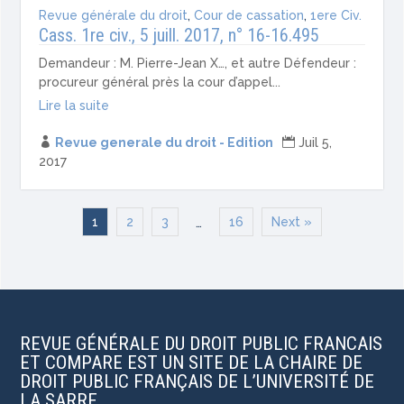
Revue générale du droit
,
Cour de cassation
,
1ere Civ.
Cass. 1re civ., 5 juill. 2017, n° 16-16.495
Demandeur : M. Pierre-Jean X…, et autre Défendeur :
procureur général près la cour d’appel...
Lire la suite

Revue generale du droit - Edition

Juil 5,
2017
1
2
3
16
Next »
…
REVUE GÉNÉRALE DU DROIT PUBLIC FRANCAIS
ET COMPARE EST UN SITE DE LA CHAIRE DE
DROIT PUBLIC FRANÇAIS DE L’UNIVERSITÉ DE
LA SARRE