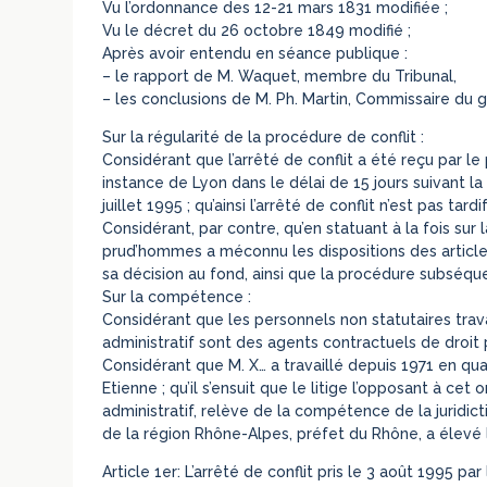
Vu l’ordonnance des 12-21 mars 1831 modifiée ;
Vu le décret du 26 octobre 1849 modifié ;
Après avoir entendu en séance publique :
– le rapport de M. Waquet, membre du Tribunal,
– les conclusions de M. Ph. Martin, Commissaire du
Sur la régularité de la procédure de conflit :
Considérant que l’arrêté de conflit a été reçu par l
instance de Lyon dans le délai de 15 jours suivant l
juillet 1995 ; qu’ainsi l’arrêté de conflit n’est pas tardif
Considérant, par contre, qu’en statuant à la fois sur 
prud’hommes a méconnu les dispositions des articles 
sa décision au fond, ainsi que la procédure subséqu
Sur la compétence :
Considérant que les personnels non statutaires trava
administratif sont des agents contractuels de droit p
Considérant que M. X… a travaillé depuis 1971 en qu
Etienne ; qu’il s’ensuit que le litige l’opposant à ce
administratif, relève de la compétence de la juridicti
de la région Rhône-Alpes, préfet du Rhône, a élevé le
Article 1er: L’arrêté de conflit pris le 3 août 1995 