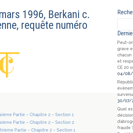
 mars 1996, Berkani c.
Recher
enne, requête numéro
Dernie
Peut-on
grave e
chacun 
et resp
CE 20 s
04/08/
Républi
évèneme
survenu
30/07/
Quel est
oisième Partie – Chapitre 2 – Section 1
décision
d’abrog
oisième Partie – Chapitre 2 – Section 2
fraude 
atrième Partie – Chapitre 2 – Section 1