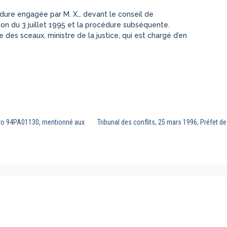
cédure engagée par M. X… devant le conseil de
on du 3 juillet 1995 et la procédure subséquente.
e des sceaux, ministre de la justice, qui est chargé d’en
éro 94PA01130, mentionné aux
Tribunal des conflits, 25 mars 1996, Préfet d
AIS ET COMPARE EST