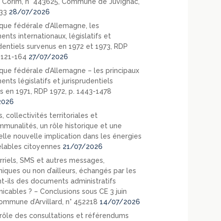
 Corim, n° 443625, Commune de Juvignac,
33
28/07/2026
que fédérale d’Allemagne, les
nts internationaux, législatifs et
udentiels survenus en 1972 et 1973, RDP
. 121-164
27/07/2026
que fédérale d’Allemagne – les principaux
nts législatifs et jurisprudentiels
s en 1971, RDP 1972, p. 1443-1478
2026
, collectivités territoriales et
mmunalités, un rôle historique et une
elle nouvelle implication dans les énergies
lables citoyennes
21/07/2026
rriels, SMS et autres messages,
niques ou non d’ailleurs, échangés par les
nt-ils des documents administratifs
cables ? – Conclusions sous CE 3 juin
ommune d’Arvillard, n° 452218
14/07/2026
rôle des consultations et référendums