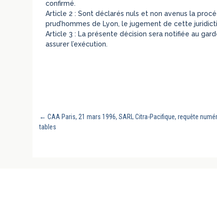
confirmé.
Article 2 : Sont déclarés nuls et non avenus la pro
prud’hommes de Lyon, le jugement de cette juridicti
Article 3 : La présente décision sera notifiée au gard
assurer l’exécution.
←
CAA Paris, 21 mars 1996, SARL Citra-Pacifique, requête num
tables
REVUE GÉNÉRALE DU DROIT PUBLIC FRANC