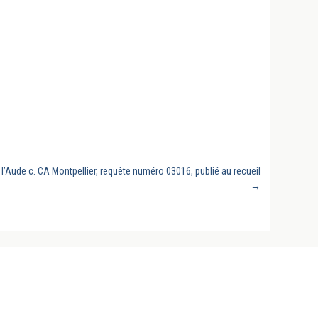
e l’Aude c. CA Montpellier, requête numéro 03016, publié au recueil
→
Revues, conclusions sous arrêts du