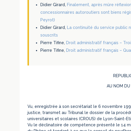
Didier Girard,
Finalement, après mûre réflexion
concessionnaires autoroutiers sont biens régis
Peyrot)
Didier Girard,
La continuité du service public 
souscrits
Pierre Tifine,
Droit administratif français – Tr
Pierre Tifine,
Droit administratif français – Qu
REPUBLI
AU NOM DU
Vu, enregistrée à son secrétariat le 6 novembre 1995
justice, transmet au Tribunal le dossier de la proc
universitaires et scolaires (CROUS) de Lyon-Saint-Et
Vu le déclinatoire de compétence présenté le 14 ma
du Rhône et tendant à ce que le conseil de prud’h