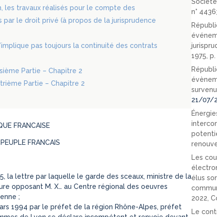
Société
, les travaux réalisés pour le compte des
n° 4436
 par le droit privé (à propos de la jurisprudence
Républi
événeme
n’implique pas toujours la continuité des contrats
jurispr
1975, p
Républi
oisième Partie – Chapitre 2
évèneme
atrième Partie – Chapitre 2
survenu
21/07/
Énergies
interco
QUE FRANCAISE
potenti
 PEUPLE FRANCAIS
renouve
Les cou
électro
, la lettre par laquelle le garde des sceaux, ministre de la
élus so
édure opposant M. X… au Centre régional des oeuvres
communi
ienne ;
2022, C
rs 1994 par le préfet de la région Rhône-Alpes, préfet
Le cont
ommes de Lyon se déclare incompétent et renvoie devant