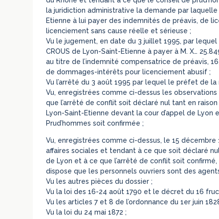
la juridiction administrative la demande par laque
Etienne à lui payer des indemnités de préavis, de 
licenciement sans cause réelle et sérieuse ;
Vu le jugement, en date du 3 juillet 1995, par lequ
CROUS de Lyon-Saint-Etienne à payer à M. X… 25.849,
au titre de l’indemnité compensatrice de préavis, 16
de dommages-intérêts pour licenciement abusif ;
Vu l’arrêté du 3 août 1995 par lequel le préfet de la
Vu, enregistrées comme ci-dessus les observations 
que l’arrêté de conflit soit déclaré nul tant en rais
Lyon-Saint-Etienne devant la cour d’appel de Lyon 
Prud’hommes soit confirmée ;
Vu, enregistrées comme ci-dessus, le 15 décembre 19
affaires sociales et tendant à ce que soit déclaré n
de Lyon et à ce que l’arrêté de conflit soit confirmé,
dispose que les personnels ouvriers sont des agents 
Vu les autres pièces du dossier ;
Vu la loi des 16-24 août 1790 et le décret du 16 fructi
Vu les articles 7 et 8 de l’ordonnance du 1er juin 1828
Vu la loi du 24 mai 1872 ;