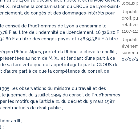
locaux p
lle M. X… réclame la condamnation du CROUS de Lyon-Saint-
Républi
licenciement, de congés et des dommages-intérêts pour
droit pu
relativ
el le conseil de Prud’hommes de Lyon a condamné le
1107-11
78 F au titre de l’indemnité de licenciement, 16.326,20 F
32,60 F au titre des congés payés et 146.935,80 F à titre
Républi
évèneme
 région Rhône-Alpes, préfet du Rhône, a élevé le conflit ;
survenu
présentées au nom de M. X… et tendant d’une part à ce
07/07/
on de sa tardiveté que de l’appel interjeté par le CROUS de
et d’autre part à ce que la compétence du conseil de
95, les observations du ministre du travail et des
ul le jugement du 3 juillet 1995 du conseil de Prud’hommes
 par les motifs que l’article 21 du décret du 5 mars 1987
contractuels de droit public ;
dor an III ;
 ;