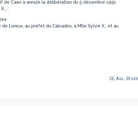
atif de Caen a annulé la délibération du 5 décembre 1991
X… ;
tée.
le de Lisieux, au préfet du Calvados, à Mlle Sylvie X… et au
CE, Ass., 30 oct
AIS ET COMPARE EST
Organes scientifiques de la