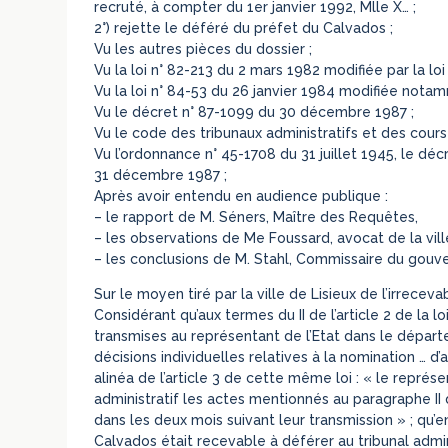
recruté, à compter du 1er janvier 1992, Mlle X… ;
2°) rejette le déféré du préfet du Calvados ;
Vu les autres pièces du dossier ;
Vu la loi n° 82-213 du 2 mars 1982 modifiée par la loi 
Vu la loi n° 84-53 du 26 janvier 1984 modifiée notamme
Vu le décret n° 87-1099 du 30 décembre 1987 ;
Vu le code des tribunaux administratifs et des cours 
Vu l’ordonnance n° 45-1708 du 31 juillet 1945, le dé
31 décembre 1987 ;
Après avoir entendu en audience publique :
– le rapport de M. Séners, Maître des Requêtes,
– les observations de Me Foussard, avocat de la ville
– les conclusions de M. Stahl, Commissaire du gouv
Sur le moyen tiré par la ville de Lisieux de l’irrecev
Considérant qu’aux termes du II de l’article 2 de la l
transmises au représentant de l’Etat dans le départem
décisions individuelles relatives à la nomination … 
alinéa de l’article 3 de cette même loi : « le repré
administratif les actes mentionnés au paragraphe II de
dans les deux mois suivant leur transmission » ; qu’e
Calvados était recevable à déférer au tribunal admi