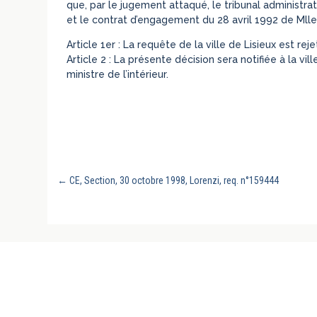
que, par le jugement attaqué, le tribunal administr
et le contrat d’engagement du 28 avril 1992 de Mlle 
Article 1er : La requête de la ville de Lisieux est reje
Article 2 : La présente décision sera notifiée à la vil
ministre de l’intérieur.
←
CE, Section, 30 octobre 1998, Lorenzi, req. n°159444
REVUE GÉNÉRALE DU DROIT PUBLIC FRANC