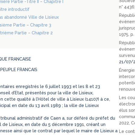
Société
ère Partie -Titre II – Chapitre I
n° 4436
tre introductif
Républi
s abandonné Ville de Lisieux
événeme
oisième Partie – Chapitre 3
jurispr
atrième Partie – Chapitre 2
1975, p
Républi
évèneme
survenu
QUE FRANCAISE
21/07/
 PEUPLE FRANCAIS
Énergies
interco
potenti
res enregistrés le 6 juillet 1993 et les 8 et 23
renouve
il d’Etat, présentés pour la ville de Lisieux,
Les cou
ette qualité à l’Hôtel de ville à Lisieux (14107) à ce,
électro
ipal en date du 13 avril 1989 ; la ville de Lisieux
élus so
communi
 tribunal administratif de Caen a, sur déféré du préfet du
2022, C
al de Lisieux, en date du 5 décembre 1991, créant un
esse ainsi que le contrat par lequel le maire de Lisieux a
Le cont