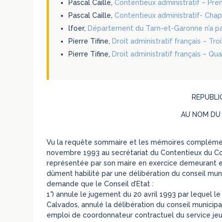
Pascal Caille,
Contentieux administratif – Premi
Pascal Caille,
Contentieux administratif- Chapi
lfoer,
Département du Tarn-et-Garonne n’a pa
Pierre Tifine,
Droit administratif français – Tr
Pierre Tifine,
Droit administratif français – Qu
REPUBLI
AU NOM DU
Vu la requête sommaire et les mémoires complémentai
novembre 1993 au secrétariat du Contentieux du Conse
représentée par son maire en exercice demeurant en c
dûment habilité par une délibération du conseil munic
demande que le Conseil d’Etat :
1°) annule le jugement du 20 avril 1993 par lequel le
Calvados, annulé la délibération du conseil municip
emploi de coordonnateur contractuel du service jeun