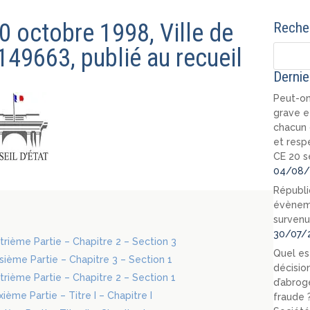
30 octobre 1998, Ville de
Recher
149663, publié au recueil
Dernie
Peut-on
grave e
chacun 
et resp
CE 20 s
04/08/
Républi
évèneme
survenu
30/07/
atrième Partie – Chapitre 2 – Section 3
Quel est
oisième Partie – Chapitre 3 – Section 1
décision
atrième Partie – Chapitre 2 – Section 1
d’abrog
ième Partie – Titre I – Chapitre I
fraude 