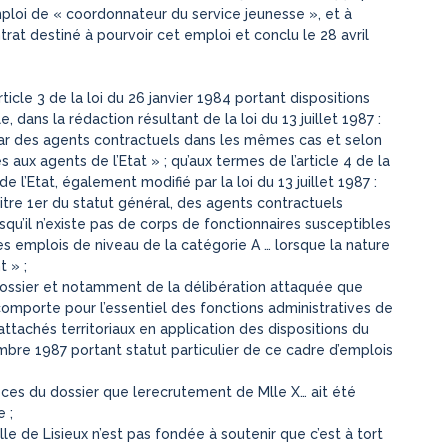
mploi de « coordonnateur du service jeunesse », et à
rat destiné à pourvoir cet emploi et conclu le 28 avril
ticle 3 de la loi du 26 janvier 1984 portant dispositions
e, dans la rédaction résultant de la loi du 13 juillet 1987 :
r des agents contractuels dans les mêmes cas et selon
ux agents de l’Etat » ; qu’aux termes de l’article 4 de la
de l’Etat, également modifié par la loi du 13 juillet 1987 :
titre 1er du statut général, des agents contractuels
rsqu’il n’existe pas de corps de fonctionnaires susceptibles
les emplois de niveau de la catégorie A … lorsque la nature
t » ;
u dossier et notamment de la délibération attaquée que
omporte pour l’essentiel des fonctions administratives de
attachés territoriaux en application des dispositions du
mbre 1987 portant statut particulier de ce cadre d’emplois
pièces du dossier que lerecrutement de Mlle X… ait été
 ;
lle de Lisieux n’est pas fondée à soutenir que c’est à tort