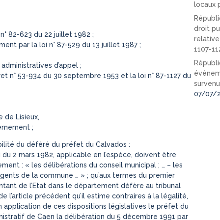
locaux p
Républi
droit pu
n° 82-623 du 22 juillet 1982 ;
relativ
nt par la loi n° 87-529 du 13 juillet 1987 ;
1107-11
Républi
administratives d’appel ;
évèneme
cret n° 53-934 du 30 septembre 1953 et la loi n° 87-1127 du
survenu
07/07/
 de Lisieux,
ernement ;
abilité du déféré du préfet du Calvados :
oi du 2 mars 1982, applicable en l’espèce, doivent être
ent : « les délibérations du conseil municipal ; … – les
d’agents de la commune … » ; qu’aux termes du premier
sentant de l’Etat dans le département défère au tribunal
 l’article précédent qu’il estime contraires à la légalité,
n application de ces dispositions législatives le préfet du
nistratif de Caen la délibération du 5 décembre 1991 par