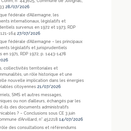
 Corim, n° 443625, Commune de Juvignac,
33
28/07/2026
que fédérale d’Allemagne, les
nts internationaux, législatifs et
udentiels survenus en 1972 et 1973, RDP
. 121-164
27/07/2026
que fédérale d’Allemagne – les principaux
nts législatifs et jurisprudentiels
s en 1971, RDP 1972, p. 1443-1478
2026
, collectivités territoriales et
mmunalités, un rôle historique et une
elle nouvelle implication dans les énergies
lables citoyennes
21/07/2026
rriels, SMS et autres messages,
niques ou non d’ailleurs, échangés par les
nt-ils des documents administratifs
cables ? – Conclusions sous CE 3 juin
ommune d’Arvillard, n° 452218
14/07/2026
rôle des consultations et référendums