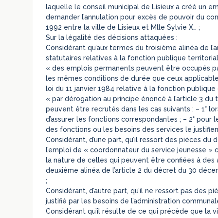
laquelle le conseil municipal de Lisieux a créé un e
demander l’annulation pour excès de pouvoir du cont
1992 entre la ville de Lisieux et Mlle Sylvie X… ;
Sur la légalité des décisions attaquées :
Considérant qu’aux termes du troisième alinéa de l’ar
statutaires relatives à la fonction publique territorial
« des emplois permanents peuvent être occupés pa
les mêmes conditions de durée que ceux applicables a
loi du 11 janvier 1984 relative à la fonction publique 
« par dérogation au principe énoncé à l’article 3 du 
peuvent être recrutés dans les cas suivants : – 1° lo
d’assurer les fonctions correspondantes ; – 2° pour 
des fonctions ou les besoins des services le justifien
Considérant, d’une part, qu’il ressort des pièces d
l’emploi de « coordonnateur du service jeunesse » c
la nature de celles qui peuvent être confiées à des 
deuxième alinéa de l’article 2 du décret du 30 déce
;
Considérant, d’autre part, qu’il ne ressort pas des 
justifié par les besoins de l’administration communale
Considérant qu’il résulte de ce qui précède que la vi