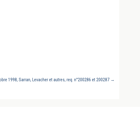
obre 1998, Sarran, Levacher et autres, req. n°200286 et 200287
→
Revues, conclusions sous arrêts du