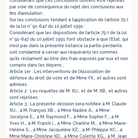
Considérant que ces conclusions doivent être rejetées
par voie de conséquence du rejet des conclusions aux
fins d’annulation ;
Sur les conclusions tendant à l’application de l’article 75-I
de la loi n° 91-647 du 10 juillet 1991 :
Considérant que les dispositions de l’article 75-I de la loi
n° 91-647 du 10 juillet 1991 font obstacle à que l’Etat, qui
n’est pas dans la présente instance la partie perdante,
soit condamné à verser aux requérants les sommes
qu’ils réclament au titre des frais exposés par eux et non
compris dans les dépens ;
Article 1er : Les interventions de l’Association de
défense du droit de vote et de Mme YX… et autres sont
admises.
Article 2 : Les requêtes de M. XU… et de M. XB… et autres
sont rejetées.
Article 3 : La présente décision sera notifiée à M. Claude
XU…, à M. François XB…, à Mme Nadine A…, à Mme
Jocelyne E…, à M. Raymond F…, à Mme Sophie F…, à M.
Yves H…, à M. Franck I…, à Mme Charline M…, à Mme Marie-
Hélène S…, à Mme Jacqueline XZ…, à M. Philippe XC…, à
Mme Marie-Christine XD…, à Mme Colette XG…, à M. Jean