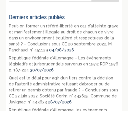
Derniers articles publiés
Peut-on former un référé-liberté en cas d’atteinte grave
et manifestement illégale au droit de chacun de vivre
dans un environnement équilibré et respectueux de la
santé ? – Conclusions sous CE 20 septembre 2022, M.
Panchaud, n° 451129
04/08/2026
République fédérale d’Allemagne – Les évènements
législatifs et jurisprudentiels survenus en 1974: RDP 1976
p. 187-224
30/07/2026
Quel est le délai pour agir d’un tiers contre la décision
de l’autorité administrative refusant d’abroger ou de
retirer un permis obtenu par fraude ? – Conclusions sous
CE 22 juin 2022, Société Corim, n° 443625, Commune de
Juvignac, n° 443633
28/07/2026
République fédérale d’Allemagne, les événements
internationaux, législatifs et jurisprudentiels survenus en
1972 et 1973, RDP 1975, p. 121-164
27/07/2026