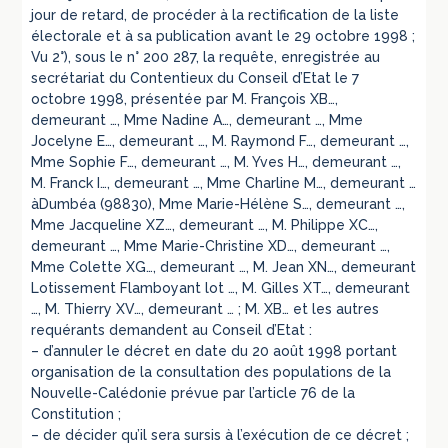
jour de retard, de procéder à la rectification de la liste
électorale et à sa publication avant le 29 octobre 1998 ;
Vu 2°), sous le n° 200 287, la requête, enregistrée au
secrétariat du Contentieux du Conseil d’Etat le 7
octobre 1998, présentée par M. François XB…,
demeurant …, Mme Nadine A…, demeurant …, Mme
Jocelyne E…, demeurant …, M. Raymond F…, demeurant …,
Mme Sophie F…, demeurant …, M. Yves H…, demeurant …,
M. Franck I…, demeurant …, Mme Charline M…, demeurant …
àDumbéa (98830), Mme Marie-Hélène S…, demeurant …,
Mme Jacqueline XZ…, demeurant …, M. Philippe XC…,
demeurant …, Mme Marie-Christine XD…, demeurant …,
Mme Colette XG…, demeurant …, M. Jean XN…, demeurant
Lotissement Flamboyant lot …, M. Gilles XT…, demeurant
…, M. Thierry XV…, demeurant … ; M. XB… et les autres
requérants demandent au Conseil d’Etat :
– d’annuler le décret en date du 20 août 1998 portant
organisation de la consultation des populations de la
Nouvelle-Calédonie prévue par l’article 76 de la
Constitution ;
– de décider qu’il sera sursis à l’exécution de ce décret ;