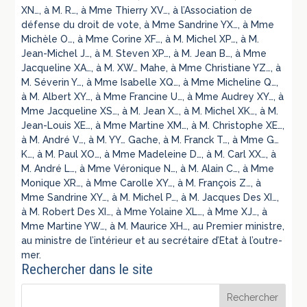
XN…, à M. R…, à Mme Thierry XV…, à l’Association de
défense du droit de vote, à Mme Sandrine YX…, à Mme
Michèle O…, à Mme Corine XF…, à M. Michel XP…, à M.
Jean-Michel J…, à M. Steven XP…, à M. Jean B…, à Mme
Jacqueline XA…, à M. XW… Mahe, à Mme Christiane YZ…, à
M. Séverin Y…, à Mme Isabelle XQ…, à Mme Micheline Q…,
à M. Albert XY…, à Mme Francine U…, à Mme Audrey XY…, à
Mme Jacqueline XS…, à M. Jean X…, à M. Michel XK…, à M.
Jean-Louis XE…, à Mme Martine XM…, à M. Christophe XE…,
à M. André V…, à M. YY… Gache, à M. Franck T…, à Mme G…
K…, à M. Paul XO…, à Mme Madeleine D…, à M. Carl XX…, à
M. André L…, à Mme Véronique N…, à M. Alain C…, à Mme
Monique XR…, à Mme Carolle XY…, à M. François Z…, à
Mme Sandrine XY…, à M. Michel P…, à M. Jacques Des XI…,
à M. Robert Des XI…, à Mme Yolaine XL…, à Mme XJ…, à
Mme Martine YW…, à M. Maurice XH…, au Premier ministre,
au ministre de l’intérieur et au secrétaire d’Etat à l’outre-
mer.
Rechercher dans le site