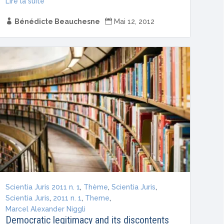
Lire la suite

Bénédicte Beauchesne

Mai 12, 2012
Scientia Juris 2011 n. 1
,
Thème
,
Scientia Juris
,
Scientia Juris
,
2011 n. 1
,
Theme
,
Marcel Alexander Niggli
Democratic legitimacy and its discontents