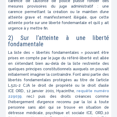
carence de l’autorité de police puisse fonder des
mesures provisoires du juge administratif : une
carence permettant la création ou le maintien d’une
atteinte grave et manifestement illégale, que cette
atteinte porte sur une liberté fondemantale et qu’il y ait
urgence à y mettre fin.
2) Sur l’atteinte à une liberté
fondamentale
La liste des « libertés fondamentales » pouvant être
prises en compte par le juge du référé-liberté est allée
en s’étendant bien au-delà de la liste restreinte des
quelques principes constitutionnels auxquels on pouvait
initialement imaginer la contraindre. Font ainsi partie des
libertés fondamentales protégées au titre de l’article
L.521-2 CJA le droit de propriété ou le droit d’asile
(CE ORD., 12 janvier 2001, Hyacinthe,
requête numéro
229039
,
rec.) puis des droits créances comme
l’hébergement d’urgence reconnu par la loi à toute
personne sans abri qui se trouve en situation de
détresse médicale, psychique et sociale (CE, ORD.,10