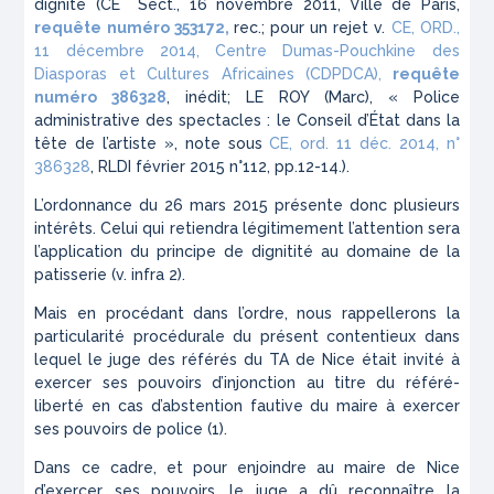
dignité (CE Sect., 16 novembre 2011, Ville de Paris,
requête numéro 353172,
rec.; pour un rejet v.
CE, ORD.,
11 décembre 2014, Centre Dumas-Pouchkine des
Diasporas et Cultures Africaines (CDPDCA),
requête
numéro 386328
, inédit; LE ROY (Marc), « Police
administrative des spectacles : le Conseil d’État dans la
tête de l’artiste », note sous
CE, ord. 11 déc. 2014, n°
386328
, RLDI février 2015 n°112, pp.12-14.).
L’ordonnance du 26 mars 2015 présente donc plusieurs
intérêts. Celui qui retiendra légitimement l’attention sera
l’application du principe de dignitité au domaine de la
patisserie (v. infra 2).
Mais en procédant dans l’ordre, nous rappellerons la
particularité procédurale du présent contentieux dans
lequel le juge des référés du TA de Nice était invité à
exercer ses pouvoirs d’injonction au titre du référé-
liberté en cas d’abstention fautive du maire à exercer
ses pouvoirs de police (1).
Dans ce cadre, et pour enjoindre au maire de Nice
d’exercer ses pouvoirs, le juge a dû reconnaître la