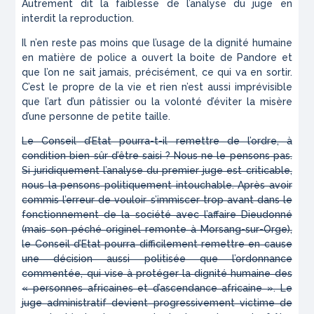
Autrement dit la faiblesse de l’analyse du juge en
interdit la reproduction.
Il n’en reste pas moins que l’usage de la dignité humaine
en matière de police a ouvert la boite de Pandore et
que l’on ne sait jamais, précisément, ce qui va en sortir.
C’est le propre de la vie et rien n’est aussi imprévisible
que l’art d’un pâtissier ou la volonté d’éviter la misère
d’une personne de petite taille.
Le Conseil d’Etat pourra-t-il remettre de l’ordre, à
condition bien sûr d’être saisi ? Nous ne le pensons pas.
Si juridiquement l’analyse du premier juge est criticable,
nous la pensons politiquement intouchable. Après avoir
commis l’erreur de vouloir s’immiscer trop avant dans le
fonctionnement de la société avec l’affaire Dieudonné
(mais son péché originel remonte à Morsang-sur-Orge),
le Conseil d’Etat pourra difficilement remettre en cause
une décision aussi politisée que l’ordonnance
commentée, qui vise à protéger la dignité humaine des
« personnes africaines et d’ascendance africaine ». Le
juge administratif devient progressivement victime de