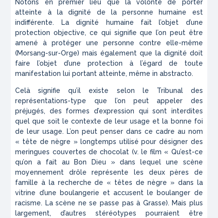
Notons en premier lieu que la volonté de porter
atteinte à la dignité de la personne humaine est
indifférente. La dignité humaine fait l’objet d’une
protection objective, ce qui signifie que l’on peut être
amené à protéger une personne contre elle-même
(Morsang-sur-Orge) mais également que la dignité doit
faire l’objet d’une protection à l’égard de toute
manifestation lui portant atteinte, même in abstracto.
Celà signifie qu’il existe selon le Tribunal des
représentations-type que l’on peut appeler des
préjugés, des formes d’expression qui sont interdites
quel que soit le contexte de leur usage et la bonne foi
de leur usage. L’on peut penser dans ce cadre au nom
« tête de nègre » longtemps utilisé pour désigner des
meringues couvertes de chocolat (v. le film « Qu’est-ce
qu’on a fait au Bon Dieu » dans lequel une scène
moyennement drôle représente les deux pères de
famille à la recherche de « têtes de nègre » dans la
vitrine d’une boulangerie et accusent le boulanger de
racisme. La scène ne se passe pas à Grasse). Mais plus
largement, d’autres stéréotypes pourraient être