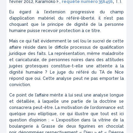
février 2012, Karamoko F.,
requête numéro 356456
,
T. ).
Eu égard à l’extension progressive du champ
d’application matériel du référé-liberté, il n’est pas
choquant que le principe de dignité de la personne
humaine puisse recevoir protection à ce titre.
Mais ce qui fait évidemment le sel (ou le sucre) de cette
affaire réside dans le difficile processus de qualification
juridique des faits. La représentation, même maladroite
et caricaturale, de personnes noires dans des attitudes
jugées grotesques constitue-t-elle une atteinte à la
dignité humaine ? Le juge du référé du TA de Nice
répond que oui. Cette analyse peut ne pas emporter la
conviction.
Ce point de l’affaire mérite à lui seul une analyse longue
et détaillée, à laquelle une partie de la doctrine se
consacrera peut-être. La motivation de l’ordonnance est
quelque peu elliptique, ce qui illustre que tout est ici
question d’opinion : « L’exposition dans la vitrine de la
boulangerie à Grasse de deux figurines en chocolat
noir dénommées respectivement « Dieu » et « Déesse