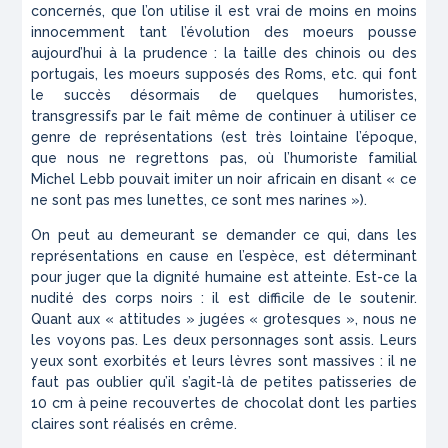
concernés, que l’on utilise il est vrai de moins en moins
innocemment tant l’évolution des moeurs pousse
aujourd’hui à la prudence : la taille des chinois ou des
portugais, les moeurs supposés des Roms, etc. qui font
le succès désormais de quelques humoristes,
transgressifs par le fait même de continuer à utiliser ce
genre de représentations (est très lointaine l’époque,
que nous ne regrettons pas, où l’humoriste familial
Michel Lebb pouvait imiter un noir africain en disant « ce
ne sont pas mes lunettes, ce sont mes narines »).
On peut au demeurant se demander ce qui, dans les
représentations en cause en l’espèce, est déterminant
pour juger que la dignité humaine est atteinte. Est-ce la
nudité des corps noirs : il est difficile de le soutenir.
Quant aux « attitudes » jugées « grotesques », nous ne
les voyons pas. Les deux personnages sont assis. Leurs
yeux sont exorbités et leurs lèvres sont massives : il ne
faut pas oublier qu’il s’agit-là de petites patisseries de
10 cm à peine recouvertes de chocolat dont les parties
claires sont réalisés en crême.