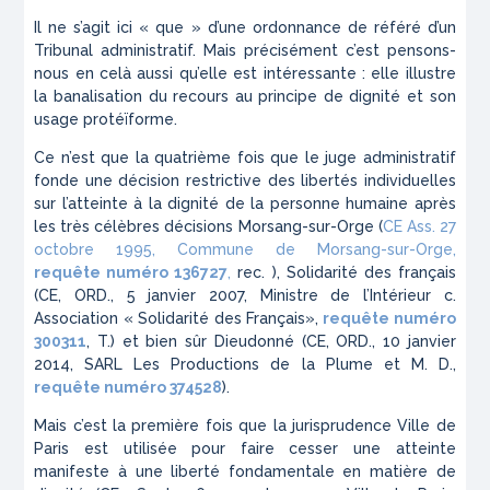
Il ne s’agit ici « que » d’une ordonnance de référé d’un
Tribunal administratif. Mais précisément c’est pensons-
nous en celà aussi qu’elle est intéressante : elle illustre
la banalisation du recours au principe de dignité et son
usage protéïforme.
Ce n’est que la quatrième fois que le juge administratif
fonde une décision restrictive des libertés individuelles
sur l’atteinte à la dignité de la personne humaine après
les très célèbres décisions Morsang-sur-Orge (
CE Ass. 27
octobre 1995, Commune de Morsang-sur-Orge,
requête numéro 136727
,
rec. ), Solidarité des français
(CE, ORD., 5 janvier 2007, Ministre de l’Intérieur c.
Association « Solidarité des Français»,
requête numéro
300311
, T.) et bien sûr Dieudonné (CE, ORD., 10 janvier
2014, SARL Les Productions de la Plume et M. D.,
requête numéro 374528
).
Mais c’est la première fois que la jurisprudence Ville de
Paris est utilisée pour faire cesser une atteinte
manifeste à une liberté fondamentale en matière de