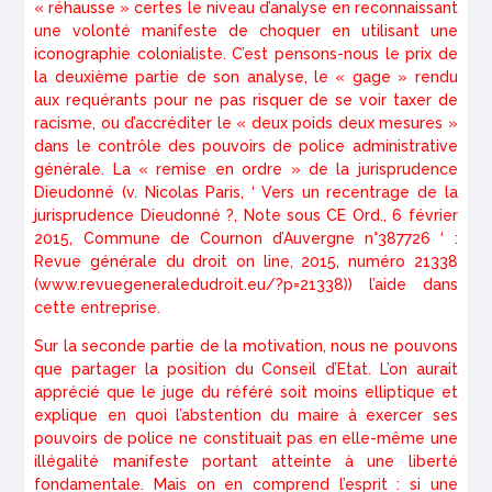
« réhausse » certes le niveau d’analyse en reconnaissant
une volonté manifeste de choquer en utilisant une
iconographie colonialiste. C’est pensons-nous le prix de
la deuxième partie de son analyse, le « gage » rendu
aux requérants pour ne pas risquer de se voir taxer de
racisme, ou d’accréditer le « deux poids deux mesures »
dans le contrôle des pouvoirs de police administrative
générale. La « remise en ordre » de la jurisprudence
Dieudonné (v. Nicolas Paris, ‘ Vers un recentrage de la
jurisprudence Dieudonné ?, Note sous CE Ord., 6 février
2015, Commune de Cournon d’Auvergne n°387726 ‘ :
Revue générale du droit
on line
, 2015, numéro 21338
(
www.revuegeneraledudroit.eu/?p=21338
)) l’aide dans
cette entreprise.
Sur la seconde partie de la motivation, nous ne pouvons
que partager la position du Conseil d’Etat. L’on aurait
apprécié que le juge du référé soit moins elliptique et
explique en quoi l’abstention du maire à exercer ses
pouvoirs de police ne constituait pas en elle-même une
illégalité manifeste portant atteinte à une liberté
fondamentale. Mais on en comprend l’esprit : si une