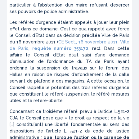
particulier à l’abstention d’un maire refusant d’exercer
ses pouvoirs de police administrative.
Les référés d’urgence étaient appelés à jouer leur plein
effet dans ce domaine. C’est ce qu’a rappelé avec force
le Conseil d’Etat dans sa décision précitée Ville de Paris
du 16 novembre 2011 (
CE Sect., 16 novembre 2011, Ville
de Paris,
requête numéro 353172
, rec). Dans cette
affaire le Conseil d’Etat était saisi d’une demande
d’annulation de l’ordonnance du TA de Paris ayant
ordonné la suspension de travaux sur le forum des
Halles en raison de risques d’effondrement de la dalle
servant de plafond à des magasins. A cette occasion, le
Conseil rappelle le potentiel des trois référés d’urgence
que constituent le référé-suspension, le référé mesures
utiles et le référé-liberté.
Concernant ce troisième référé, prévu à l’article L.521-2
CJA, le Conseil pose que « le droit au respect de la vie
[…] constitu[ant] une liberté fondamentale au sens des
dispositions de l’article L. 521-2 du code de justice
administrative ;
que, lorsque l’action ou la carence de