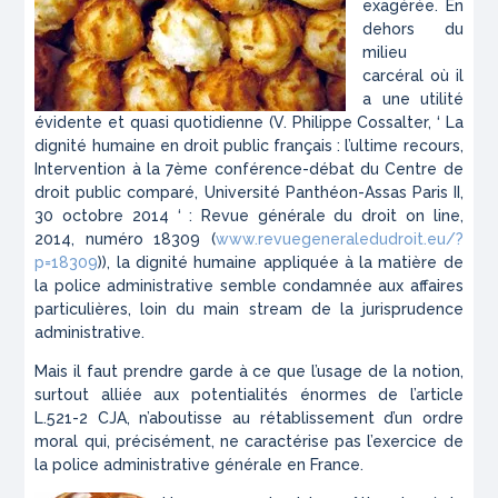
exagérée. En
dehors du
milieu
carcéral où il
a une utilité
évidente et quasi quotidienne (V. Philippe Cossalter, ‘ La
dignité humaine en droit public français : l’ultime recours,
Intervention à la 7ème conférence-débat du Centre de
droit public comparé, Université Panthéon-Assas Paris II,
30 octobre 2014 ‘ : Revue générale du droit
on line
,
2014, numéro 18309 (
www.revuegeneraledudroit.eu/?
p=18309
)), la dignité humaine appliquée à la matière de
la police administrative semble condamnée aux affaires
particulières, loin du
main stream
de la jurisprudence
administrative.
Mais il faut prendre garde à ce que l’usage de la notion,
surtout alliée aux potentialités énormes de l’article
L.521-2 CJA, n’aboutisse au rétablissement d’un ordre
moral qui, précisément, ne caractérise pas l’exercice de
la police administrative générale en France.