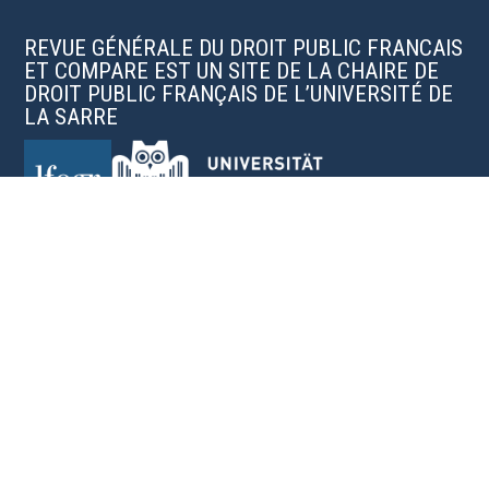
REVUE GÉNÉRALE DU DROIT PUBLIC FRANCAIS
ET COMPARE EST UN SITE DE LA CHAIRE DE
DROIT PUBLIC FRANÇAIS DE L’UNIVERSITÉ DE
LA SARRE
Organes scientifiques de la revue
Charte éditoriale
Soumettre une publication
Mentions légales
Revues, conclusions sous arrêts du Conseil d'État, doctrine,
manuels et thèses universitaires, rééditions des grands
auteurs classiques, jurisprudences, chroniques et colloques
pour les chercheurs, praticiens et étudiants en droit.