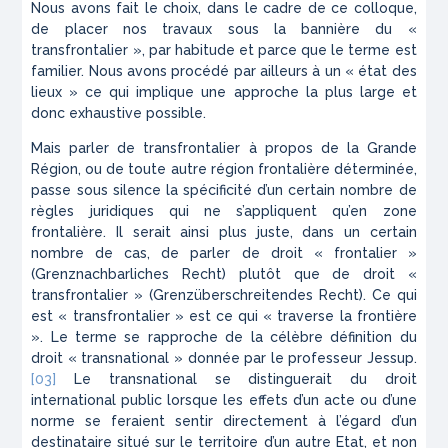
Nous avons fait le choix, dans le cadre de ce colloque,
de placer nos travaux sous la bannière du «
transfrontalier », par habitude et parce que le terme est
familier. Nous avons procédé par ailleurs à un « état des
lieux » ce qui implique une approche la plus large et
donc exhaustive possible.
Mais parler de transfrontalier à propos de la Grande
Région, ou de toute autre région frontalière déterminée,
passe sous silence la spécificité d’un certain nombre de
règles juridiques qui ne s’appliquent qu’en zone
frontalière. Il serait ainsi plus juste, dans un certain
nombre de cas, de parler de droit « frontalier »
(Grenznachbarliches Recht) plutôt que de droit «
transfrontalier » (Grenzüberschreitendes Recht). Ce qui
est « transfrontalier » est ce qui « traverse la frontière
». Le terme se rapproche de la célèbre définition du
droit « transnational » donnée par le professeur Jessup.
[03]
Le transnational se distinguerait du droit
international public lorsque les effets d’un acte ou d’une
norme se feraient sentir directement à l’égard d’un
destinataire situé sur le territoire d’un autre Etat, et non