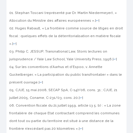
Stephan Toscani (représenté par Dr. Martin Niedermeyer), «
Allocution du Ministre des affaires européennes ».
[
↩
]
Huges Rabault, « La frontière comme source de litiges en droit
fiscal : quelques effets de la déterritorialisation en matière fiscale
».
[
↩
]
Philip C. JESSUP, Transnational Law, Storrs lectures on
jurisprudence / Yale Law School, Yale University Press, 1956.
[
↩
]
Sur les conventions d’Aarhus et d’Espoo, v. Annette
Guckelberger, « La participation du public transfrontalier » dans le
présent ouvrage.
[
↩
]
CJUE, 15 mai 2008, SECAP SpA, C-147/06, cons. 31 ; CJUE, 21
juillet 2005, Coname, C-231/03, cons. 20.
[
↩
]
Convention fiscale du 21 juillet 1959, article 13 5. b) : « La zone
frontalière de chaque Etat contractant comprend les communes
dont tout ou partie du territoire est situé à une distance de la
frontière n’excédant pas 20 kilomètres ».
[
↩
]