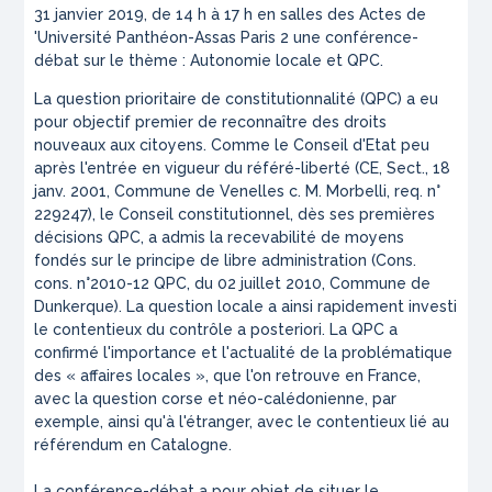
31 janvier 2019, de 14 h à 17 h en salles des Actes de
'Université Panthéon-Assas Paris 2 une conférence-
débat sur le thème : Autonomie locale et QPC.
La question prioritaire de constitutionnalité (QPC) a eu
pour objectif premier de reconnaître des droits
nouveaux aux citoyens. Comme le Conseil d'Etat peu
après l'entrée en vigueur du référé-liberté (CE, Sect., 18
janv. 2001, Commune de Venelles c. M. Morbelli, req. n°
229247), le Conseil constitutionnel, dès ses premières
décisions QPC, a admis la recevabilité de moyens
fondés sur le principe de libre administration (Cons.
cons. n°2010-12 QPC, du 02 juillet 2010, Commune de
Dunkerque). La question locale a ainsi rapidement investi
le contentieux du contrôle a posteriori. La QPC a
confirmé l'importance et l'actualité de la problématique
des « affaires locales », que l'on retrouve en France,
avec la question corse et néo-calédonienne, par
exemple, ainsi qu'à l'étranger, avec le contentieux lié au
référendum en Catalogne.
La conférence-débat a pour objet de situer le