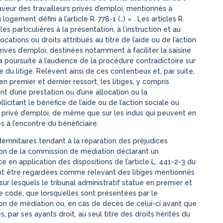
aveur des travailleurs privés d’emploi, mentionnés à
logement défini à l’article R. 778-1 (…) « . Les articles R.
 particulières à la présentation, à l’instruction et au
cations ou droits attribués au titre de l’aide ou de l’action
rivés d’emploi, destinées notamment à faciliter la saisine
a poursuite à l’audience de la procédure contradictoire sur
du litige. Relèvent ainsi de ces contentieux et, par suite,
en premier et dernier ressort, les litiges, y compris
ent d’une prestation ou d’une allocation ou la
licitant le bénéfice de l’aide ou de l’action sociale ou
 privé d’emploi, de même que sur les indus qui peuvent en
 à l’encontre du bénéficiaire.
demnitaires tendant à la réparation des préjudices
ion de la commission de médiation déclarant un
 en application des dispositions de l’article L. 441-2-3 du
ent être regardées comme relevant des litiges mentionnés
 sur lesquels le tribunal administratif statue en premier et
me code, que lorsqu’elles sont présentées par le
ion de médiation ou, en cas de décès de celui-ci avant que
s, par ses ayants droit, au seul titre des droits hérités du