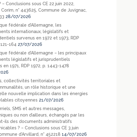
? – Conclusions sous CE 22 juin 2022,
 Corim, n° 443625, Commune de Juvignac,
33
28/07/2026
que fédérale d’Allemagne, les
nts internationaux, législatifs et
udentiels survenus en 1972 et 1973, RDP
. 121-164
27/07/2026
que fédérale d’Allemagne – les principaux
nts législatifs et jurisprudentiels
s en 1971, RDP 1972, p. 1443-1478
2026
, collectivités territoriales et
mmunalités, un rôle historique et une
elle nouvelle implication dans les énergies
lables citoyennes
21/07/2026
rriels, SMS et autres messages,
niques ou non d’ailleurs, échangés par les
nt-ils des documents administratifs
cables ? – Conclusions sous CE 3 juin
ommune d’Arvillard, n° 452218
14/07/2026