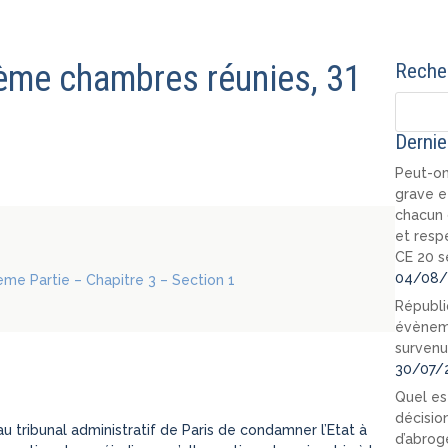
6ème chambres réunies, 31
Recher
Dernie
Peut-on
grave e
chacun 
et resp
CE 20 s
04/08/
xième Partie – Chapitre 3 – Section 1
Républi
évèneme
survenu
30/07/
Quel est
décision
ribunal administratif de Paris de condamner l’Etat à
d’abrog