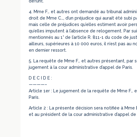
défunt.
4. Mme F… et autres ont demandé au tribunal administ
droit de Mme C…, d’un préjudice qui aurait été subi
mais celle de préjudices qu’elles estiment avoir pe
qu’elles imputent à l’absence de relogement. Par sui
mentionnés au 1° de l’article R. 811-1 du code de ju
ailleurs, supérieures à 10 000 euros, il n’est pas au 
en dernier ressort.
5. La requête de Mme F… et autres présentant, par suit
jugement à la cour administrative d’appel de Paris.
D E C I D E :
————–
Article 1er : Le jugement de la requête de Mme F… e
Paris.
Article 2 : La présente décision sera notifiée à Mme 
et au président de la cour administrative d’appel de 