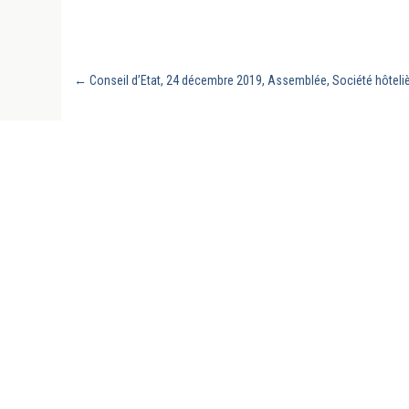
←
Conseil d’Etat, 24 décembre 2019, Assemblée, Société hôteliè
REVUE GÉNÉRALE DU DROIT PUBLIC FRANC
UN SITE DE LA CHAIRE DE DROIT PUBLIC F
L’UNIVERSITÉ DE LA SARRE