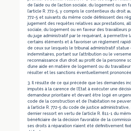
de l’aide ou de l’action sociale, du logement ou en f
l’article R. 772-5, y compris le contentieux du droit au 
772-5 et suivants du même code définissent des règles
jugement des requêtes relatives aux prestations, allo
sociale, du logement ou en faveur des travailleurs p
du juge administratif par le requérant, à permettre l
certains éléments et à favoriser un règlement rapide 
de ceux sur lesquels le tribunal administratif statue 
indemnitaires, portant sur l’attribution ou le versem
reconnaissance d’un droit au profit de la personne sol
d’une aide en matière de logement ou du travailleur
résulter et les sanctions éventuellement prononcées
3. Il résulte de ce qui précède que les demandes in
imputés à la carence de l’Etat à exécuter une décis
demandeur prioritaire et devant être logé en urgence
code de la construction et de l’habitation ne peuv
à l’article R. 772-5 du code de justice administrative,
dernier ressort en vertu de l’article R. 811-1 du mê
bénéficiaire de la décision favorable de la commiss
ses droits à réparation n’aient été définitivement fixé