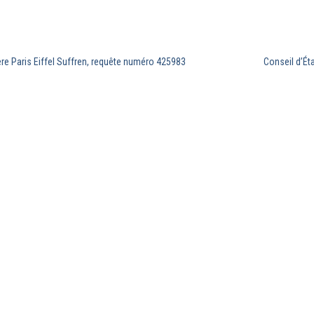
re Paris Eiffel Suffren, requête numéro 425983
Conseil d’Ét
AIS ET COMPARE EST
Organes scientifiques de la
RANÇAIS DE
revue
Charte éditoriale
Soumettre une publication
Mentions légales