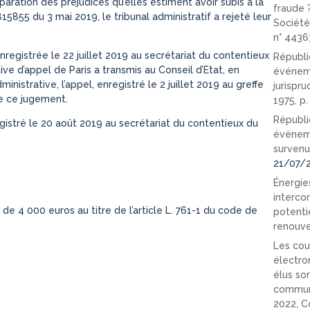
aration des préjudices qu’elles estiment avoir subis à la
fraude 
855 du 3 mai 2019, le tribunal administratif a rejeté leur
Société
n° 4436
nregistrée le 22 juillet 2019 au secrétariat du contentieux
Républi
ive d’appel de Paris a transmis au Conseil d’Etat, en
événeme
ministrative, l’appel, enregistré le 2 juillet 2019 au greffe
jurispr
e ce jugement.
1975, p
Républi
istré le 20 août 2019 au secrétariat du contentieux du
évèneme
survenu
21/07/
Énergies
interco
 de 4 000 euros au titre de l’article L. 761-1 du code de
potenti
renouve
Les cou
électro
élus so
communi
2022, C