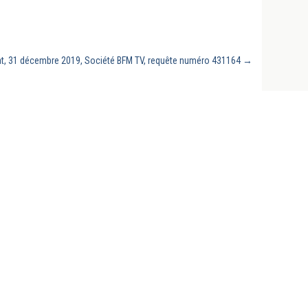
at, 31 décembre 2019, Société BFM TV, requête numéro 431164
→
Revues, conclusions sous arrêts du
Conseil d'État, doctrine, manuels et
thèses universitaires, rééditions des
grands auteurs classiques,
jurisprudences, chroniques et colloques
pour les chercheurs, praticiens et
étudiants en droit.