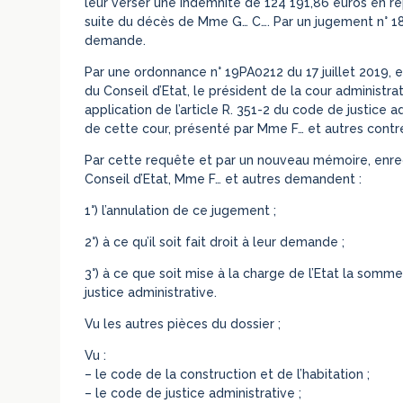
leur verser une indemnité de 124 191,86 euros en rép
suite du décès de Mme G… C…. Par un jugement n° 1815
demande.
Par une ordonnance n° 19PA0212 du 17 juillet 2019, e
du Conseil d’Etat, le président de la cour administrat
application de l’article R. 351-2 du code de justice ad
de cette cour, présenté par Mme F… et autres contr
Par cette requête et par un nouveau mémoire, enreg
Conseil d’Etat, Mme F… et autres demandent :
1°) l’annulation de ce jugement ;
2°) à ce qu’il soit fait droit à leur demande ;
3°) à ce que soit mise à la charge de l’Etat la somme
justice administrative.
Vu les autres pièces du dossier ;
Vu :
– le code de la construction et de l’habitation ;
– le code de justice administrative ;