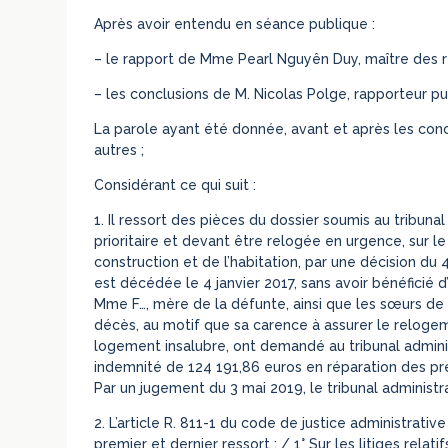
Après avoir entendu en séance publique :
– le rapport de Mme Pearl Nguyên Duy, maître des 
– les conclusions de M. Nicolas Polge, rapporteur pub
La parole ayant été donnée, avant et après les conc
autres ;
Considérant ce qui suit :
1. Il ressort des pièces du dossier soumis au tribuna
prioritaire et devant être relogée en urgence, sur l
construction et de l’habitation, par une décision du
est décédée le 4 janvier 2017, sans avoir bénéficié
Mme F…, mère de la défunte, ainsi que les sœurs de c
décès, au motif que sa carence à assurer le reloge
logement insalubre, ont demandé au tribunal adminis
indemnité de 124 191,86 euros en réparation des préj
Par un jugement du 3 mai 2019, le tribunal administr
2. L’article R. 811-1 du code de justice administrative
premier et dernier ressort : / 1° Sur les litiges relati