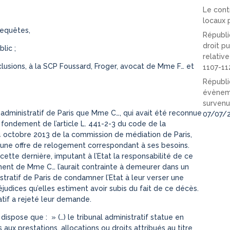
Le cont
locaux p
requêtes,
Républi
droit pu
lic ;
relativ
lusions, à la SCP Foussard, Froger, avocat de Mme F… et
1107-11
Républi
évèneme
survenu
l administratif de Paris que Mme C…, qui avait été reconnue
07/07/
e fondement de l’article L. 441-2-3 du code de la
 4 octobre 2013 de la commission de médiation de Paris,
 d’une offre de relogement correspondant à ses besoins.
ette dernière, imputant à l’Etat la responsabilité de ce
ment de Mme C… l’aurait contrainte à demeurer dans un
tratif de Paris de condamner l’Etat à leur verser une
udices qu’elles estiment avoir subis du fait de ce décès.
atif a rejeté leur demande.
 dispose que : » (…) le tribunal administratif statue en
fs aux prestations, allocations ou droits attribués au titre