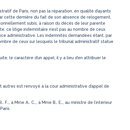
ratif de Paris, non pas la réparation, en qualité d’ayants
 par cette dernière du fait de son absence de relogement,
rsonnellement subis, à raison du décès de leur parente
te, ce litige indemnitaire n’est pas au nombre de ceux
stice administrative. Les indemnités demandées étant, par
nombre de ceux sur lesquels le tribunal administratif statue
e, le caractère d’un appel, il y a lieu d’en attribuer le
t autres est renvoyé à la cour administrative d’appel de
B… F…, à Mme A… C…, à Mme B… E…, au ministre de l’intérieur
Paris.