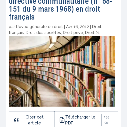
directive communautaire (n° 68-
151 du 9 mars 1968) en droit
français
par
Revue générale du droit
|
Avr 16, 2012
|
Droit
français
,
Droit des sociétés
,
Droit privé
,
Droit 21
Citer cet
Télécharger le
135
article
PDF
Ko