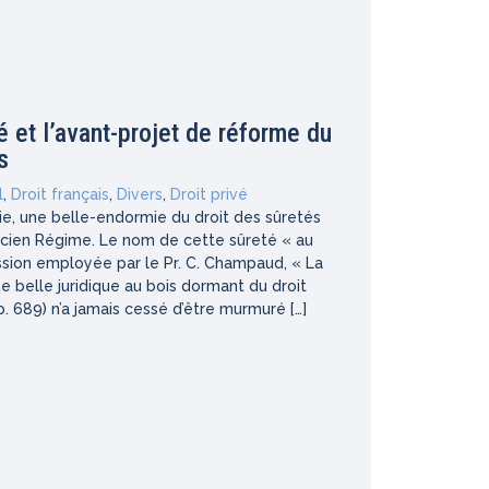
é et l’avant-projet de réforme du
s
l
,
Droit français
,
Divers
,
Droit privé
ducie, une belle-endormie du droit des sûretés
ncien Régime. Le nom de cette sûreté « au
ssion employée par le Pr. C. Champaud, « La
une belle juridique au bois dormant du droit
 p. 689) n’a jamais cessé d’être murmuré […]