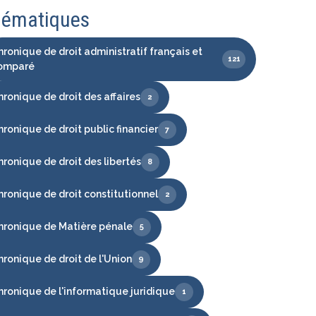
ématiques
hronique de droit administratif français et
121
omparé
hronique de droit des affaires
2
hronique de droit public financier
7
hronique de droit des libertés
8
hronique de droit constitutionnel
2
hronique de Matière pénale
5
hronique de droit de l'Union
9
hronique de l'informatique juridique
1