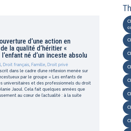
Th
C
c
’ouverture d’une action en
C
e la qualité d’héritier «
r l’enfant né d’un inceste absolu
C
l
,
Droit français
,
Famille
,
Droit privé
C
’inscrit dans le cadre d’une réflexion menée sur
incestueux par le groupe « Les enfants de
C
s universitaires et des professionnels du droit
élanie Jaoul. Cela fait quelques années que
C
sement au cœur de l’actualité : à la suite
C
C