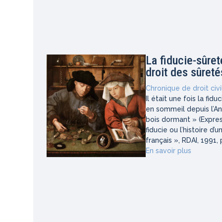
La fiducie-sûret
droit des sûreté
Chronique de droit civi
Il était une fois la fi
en sommeil depuis l’A
bois dormant » (Expre
fiducie ou l’histoire d’
français », RDAI, 1991,
En savoir plus