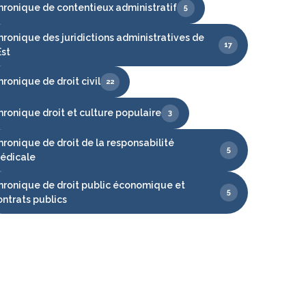
hronique de contentieux administratif
5
hronique des juridictions administratives de
17
Est
ronique de droit civil
22
hronique droit et culture populaire
3
hronique de droit de la responsabilité
5
édicale
hronique de droit public économique et
5
ontrats publics