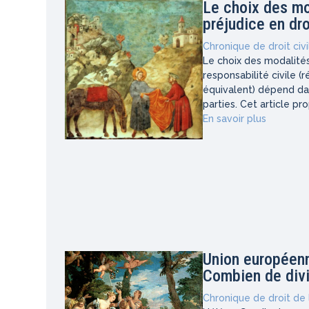
Le choix des mo
préjudice en dro
Chronique de droit civi
Le choix des modalités
responsabilité civile (
équivalent) dépend da
parties. Cet article p
En savoir plus
Union européenne
Combien de divi
Chronique de droit de 