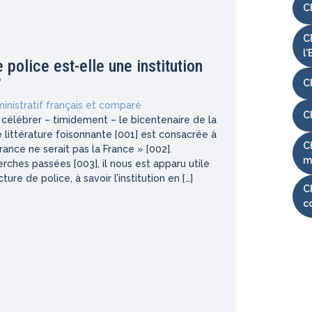
C
C
l'
 police est-elle une institution
?
Ch
inistratif français et comparé
C
à célébrer – timidement – le bicentenaire de la
littérature foisonnante [001] est consacrée à
C
France ne serait pas la France » [002].
m
rches passées [003], il nous est apparu utile
ture de police, à savoir l’institution en […]
C
c