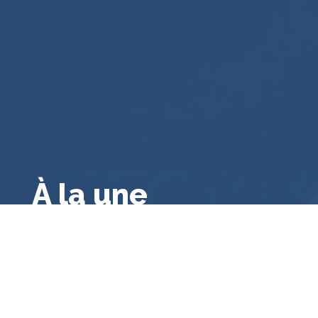
À la une
Droit public français
,
Droit français
,
Droit
administratif général
,
A la une
,
Bibliographie
Le contrôle des consultations et
référendums locaux par le juge
administratif