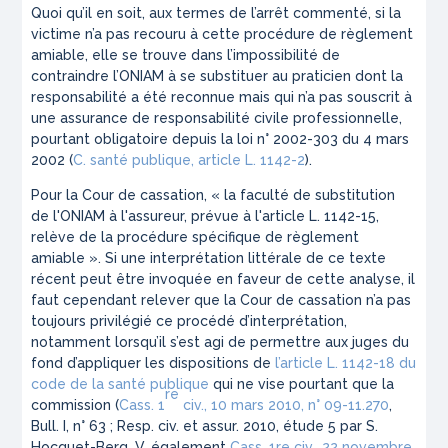
Quoi qu’il en soit, aux termes de l’arrêt commenté, si la
victime n’a pas recouru à cette procédure de règlement
amiable, elle se trouve dans l’impossibilité de
contraindre l’ONIAM à se substituer au praticien dont la
responsabilité a été reconnue mais qui n’a pas souscrit à
une assurance de responsabilité civile professionnelle,
pourtant obligatoire depuis la loi n° 2002-303 du 4 mars
2002 (
C. santé publique, article L. 1142-2
).
Pour la Cour de cassation,
« la faculté de substitution
de l'ONIAM à l'assureur, prévue à l'article L. 1142-15,
relève de la procédure spécifique de règlement
amiable
». Si une interprétation littérale de ce texte
récent peut être invoquée en faveur de cette analyse, il
faut cependant relever que la Cour de cassation n’a pas
toujours privilégié ce procédé d’interprétation,
notamment lorsqu’il s’est agi de permettre aux juges du
fond d’appliquer les dispositions de
l’article L. 1142-18 du
code de la santé publique
qui ne vise pourtant que la
re
commission (
Cass. 1
civ., 10 mars 2010, n° 09-11.270
,
Bull. I, n° 63 ; Resp. civ. et assur. 2010, étude 5 par S.
Hocquet-Berg. V. également
Cass. 1re civ., 22 novembre