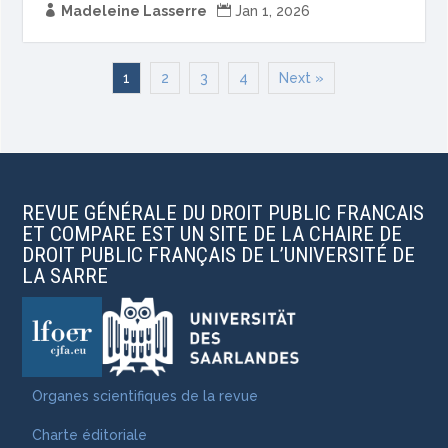

Madeleine Lasserre

Jan 1, 2026
1
2
3
4
Next »
REVUE GÉNÉRALE DU DROIT PUBLIC FRANCAIS
ET COMPARE EST UN SITE DE LA CHAIRE DE
DROIT PUBLIC FRANÇAIS DE L’UNIVERSITÉ DE
LA SARRE
Organes scientifiques de la revue
Charte éditoriale