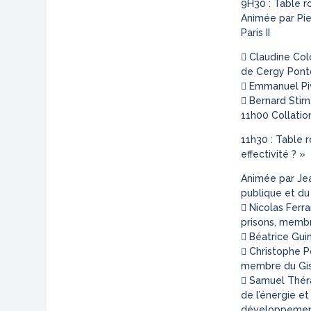
9H30 : Table ro
Animée par Pie
Paris II
 Claudine Col
de Cergy Pont
 Emmanuel Piw
 Bernard Stirn
11h00 Collatio
11h30 : Table r
effectivité ? »
Animée par Jea
publique et du
 Nicolas Ferra
prisons, membr
 Béatrice Gui
 Christophe Po
membre du Gis
 Samuel Thérai
de l’énergie et
développement