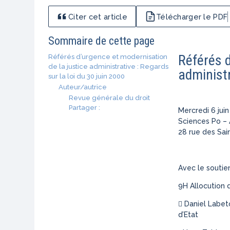
Citer cet article
Télécharger le PDF
Sommaire de cette page
Référés d
Référés d’urgence et modernisation
de la justice administrative : Regards
administr
sur la loi du 30 juin 2000
Auteur/autrice
Revue générale du droit
Partager :
Mercredi 6 jui
Sciences Po –
28 rue des Sai
Avec le soutie
9H Allocution 
 Daniel Labet
d’Etat