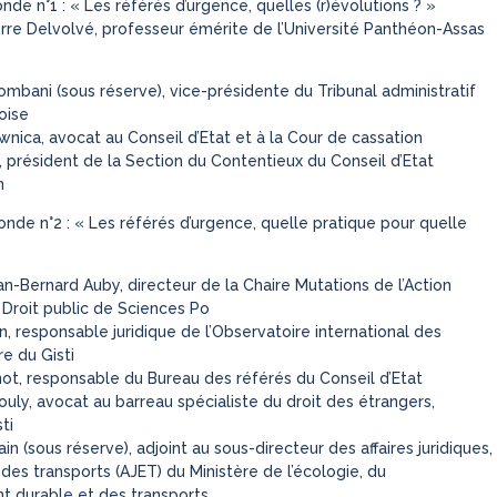
nde n°1 : « Les référés d’urgence, quelles (r)évolutions ? »
rre Delvolvé, professeur émérite de l’Université Panthéon-Assas
ombani (sous réserve), vice-présidente du Tribunal administratif
oise
nica, avocat au Conseil d’Etat et à la Cour de cassation
, président de la Section du Contentieux du Conseil d’Etat
n
onde n°2 : « Les référés d’urgence, quelle pratique pour quelle
n-Bernard Auby, directeur de la Chaire Mutations de l’Action
 Droit public de Sciences Po
n, responsable juridique de l’Observatoire international des
e du Gisti
not, responsable du Bureau des référés du Conseil d’Etat
uly, avocat au barreau spécialiste du droit des étrangers,
ti
n (sous réserve), adjoint au sous-directeur des affaires juridiques,
 des transports (AJET) du Ministère de l’écologie, du
 durable et des transports