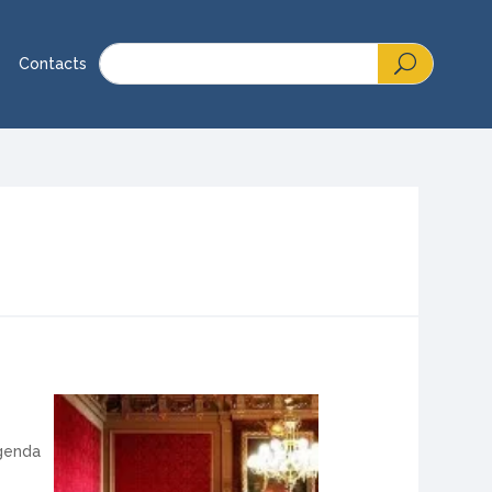
Contacts
e
genda