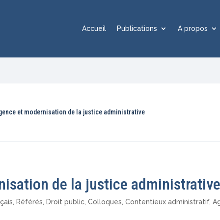
Accueil
Publications
A propos
gence et modernisation de la justice administrative
isation de la justice administrativ
nçais
,
Référés
,
Droit public
,
Colloques
,
Contentieux administratif
,
A