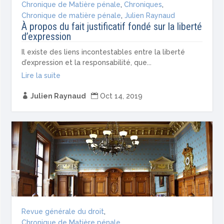
Chronique de Matière pénale
,
Chroniques
,
Chronique de matière pénale
,
Julien Raynaud
À propos du fait justificatif fondé sur la liberté
d’expression
Il existe des liens incontestables entre la liberté
d’expression et la responsabilité, que...
Lire la suite

Julien Raynaud

Oct 14, 2019
Revue générale du droit
,
Chronique de Matière pénale
,