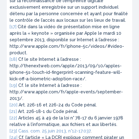
sur la reconnaissance de l’empreinte digitale
exclusivement enregistrée sur un support individuel
détenu par la personne concernée et ayant pour finalité
le contrôle de l’accès aux locaux sur les lieux de travail.
[17]
Cité dans la vidéo de présentation mise en ligne
après la « keynote » organisée par Apple le mardi 10
septembre 2013, disponible sur Internet à l’adresse :
http://www.apple.com/fr/iphone-5c/videos/#video-
product.
[18]
Cf le site Internet à l’adresse :
http://thenextweb.com/apple/2013/09/10/apples-
iphone-5s-touch-id-fingerprint-scanning-feature-will-
kick-off-a-biometric-adoption-race/.
[19]
Cf. le site Internet à l’adresse :
http://www.apple.com/fr/apple-events/september-
2013/.
[20]
Art. 226-16 et 226-24 du Code pénal.
[21]
Art. 226-18-1 du Code pénal.
[22]
Articles 45 à 49 de la loi n° 78-17 du 6 janvier 1978
relative à l’informatique, aux fichiers et aux libertés.
[23]
Cass. com. 25 juin 2013, n°12-17.037
.
[24]
Cf. l’article « La DCRI explique comment pirater un