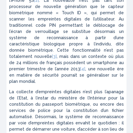
l’iPhone 5S
[2]
. La nouveauté n’est pas tant son
processeur de nouvelle génération que le capteur
biométrique nommé « Touch ID », qui permet de
scanner les empreintes digitales de l’utilisateur. Au
traditionnel code PIN permettant le déblocage de
l’écran de verrouillage se substitue désormais un
système de reconnaissance à partir d’une
caractéristique biologique propre à l’individu, dite
donnée biométrique. Cette fonctionnalité n’est pas
totalement nouvelle
[3]
, mais dans un contexte où plus
de 24 millions de français possèdent un smartphone au
premier trimestre de l’année 2013
[4]
, une nouvelle ère
en matière de sécurité pourrait se généraliser sur le
plan mondial.
La collecte d’empreintes digitales n’est plus l’apanage
de l’Etat, à l’instar du ministère de l’Intérieur pour la
constitution du passeport biométrique, ou encore des
services de police pour la constitution d’un fichier
automatisé. Désormais, le système de reconnaissance
par voie d’empreintes digitales envahit le quotidien : il
permet de démarrer une voiture, d’accéder à son lieu de