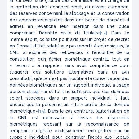
En ce sens, si le groupe des commissaires en charge de
la protection des données émet, au niveau européen,
des réserves concernant le stockage et la conservation
des empreintes digitales dans des bases de données, il
admet en revanche leur insertion dans une puce
comprenant l’identité civile du titulaire
[13]
. Dans le
même esprit, consulté pour avis sur un projet de décret
en Conseil d’Etat relatif aux passeports électroniques, la
CNIL a exprimé des réticences à l’encontre de la
constitution d’un fichier biométrique central, tout en
« tenant » à rappeler, sans avoir compétence pour
suggérer des solutions alternatives dans un avis
consultatif, qu’elle n’est pas hostile à la conservation des
données biométriques sur un support individuel à usage
personnel
[14]
. Par suite, il ne suffit pas que ces données
soient stockées dans un support individuel, il faut
encore que la personne ait « la maîtrise de sa donnée
biométrique»
[15]
. Dans le cas contraire, l’autorisation de
la CNIL est nécessaire, à l’instar des dispositifs
biométriques reposant sur la reconnaissance de
l’empreinte digitale exclusivement enregistrée sur un
support individuel pour contrôler l’accès aux locaux