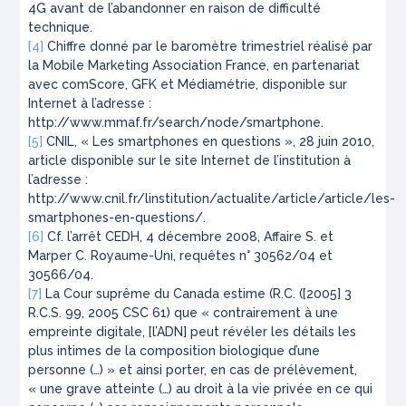
4G avant de l’abandonner en raison de difficulté
technique.
[4]
Chiffre donné par le baromètre trimestriel réalisé par
la Mobile Marketing Association France, en partenariat
avec comScore, GFK et Médiamétrie, disponible sur
Internet à l’adresse :
http://www.mmaf.fr/search/node/smartphone.
[5]
CNIL, « Les smartphones en questions », 28 juin 2010,
article disponible sur le site Internet de l’institution à
l’adresse :
http://www.cnil.fr/linstitution/actualite/article/article/les-
smartphones-en-questions/.
[6]
Cf. l’arrêt CEDH, 4 décembre 2008, Affaire S. et
Marper C. Royaume-Uni, requêtes n° 30562/04 et
30566/04.
[7]
La Cour suprême du Canada estime (R.C. ([2005] 3
R.C.S. 99, 2005 CSC 61) que « contrairement à une
empreinte digitale, [l’ADN] peut révéler les détails les
plus intimes de la composition biologique d’une
personne (…) » et ainsi porter, en cas de prélèvement,
« une grave atteinte (…) au droit à la vie privée en ce qui