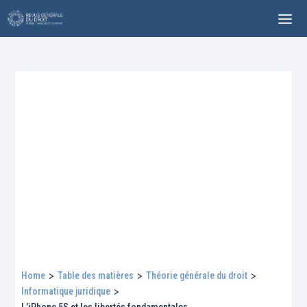
Home
>
Table des matières
>
Théorie générale du droit
>
Informatique juridique
>
L’iPhone 5S et les libertés fondamentales