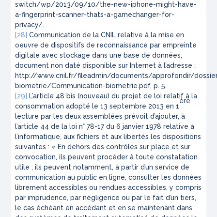
switch/wp/2013/09/10/the-new-iphone-might-have-
a-fingerprint-scanner-thats-a-gamechanger-for-
privacy/.
[28]
Communication de la CNIL relative à la mise en
oeuvre de dispositifs de reconnaissance par empreinte
digitale avec stockage dans une base de données,
document non daté disponible sur Internet à l’adresse :
http://www.cnil.fr/fileadmin/documents/approfondir/dossie
biometrie/Communication-biometrie.pdf, p. 5.
[29]
L’article 48 bis (nouveau) du projet de loi relatif à la
ère
consommation adopté le 13 septembre 2013 en 1
lecture par les deux assemblées prévoit d’ajouter, à
l’article 44 de la loi n° 78-17 du 6 janvier 1978 relative à
l’informatique, aux fichiers et aux libertés les dispositions
suivantes : « En dehors des contrôles sur place et sur
convocation, ils peuvent procéder à toute constatation
utile ; ils peuvent notamment, à partir d’un service de
communication au public en ligne, consulter les données
librement accessibles ou rendues accessibles, y compris
par imprudence, par négligence ou par le fait d’un tiers,
le cas échéant en accédant et en se maintenant dans