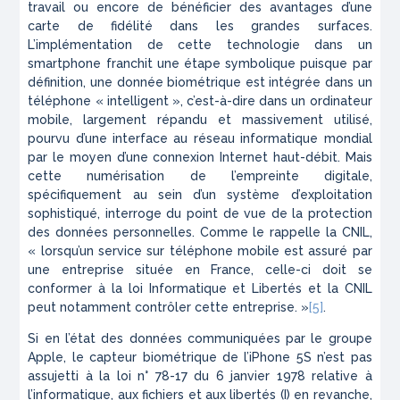
travail ou encore de bénéficier des avantages d’une
carte de fidélité dans les grandes surfaces.
L’implémentation de cette technologie dans un
smartphone franchit une étape symbolique puisque par
définition, une donnée biométrique est intégrée dans un
téléphone « intelligent », c’est-à-dire dans un ordinateur
mobile, largement répandu et massivement utilisé,
pourvu d’une interface au réseau informatique mondial
par le moyen d’une connexion Internet haut-débit. Mais
cette numérisation de l’empreinte digitale,
spécifiquement au sein d’un système d’exploitation
sophistiqué, interroge du point de vue de la protection
des données personnelles. Comme le rappelle la CNIL,
« lorsqu’un service sur téléphone mobile est assuré par
une entreprise située en France, celle-ci doit se
conformer à la loi Informatique et Libertés et la CNIL
peut notamment contrôler cette entreprise. »
[5]
.
Si en l’état des données communiquées par le groupe
Apple, le capteur biométrique de l’iPhone 5S n’est pas
assujetti à la loi n° 78-17 du 6 janvier 1978 relative à
l’informatique, aux fichiers et aux libertés (I) en revanche,