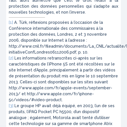
faut alors admettre que c’est le droit relatif à la
protection des données personnelles qui s’adapte aux
nouvelles technologies, et non l’inverse.
[1]
A. Türk, réflexions proposées à l’occasion de la
Conférence internationale des commissaires à la
protection des données, Londres, 2 et 3 novembre
2006, disponible sur Internet à l’adresse :
http://www.cnil.fr/fileadmin/documents/La_CNIL/actualite/
initiativeConfLondres06112006.pdf, p. 10.
[2]
Les informations retranscrites ci-après sur les
caractéristiques de l’iPhone 5S ont été récoltées sur le
site Internet d’Apple, principalement à partir des vidéos
de présentation du produit mis en ligne le 10 septembre
2013. Celles-ci sont disponibles sur les sites suivant
http://www.apple.com/fr/apple-events/september-
2013/ et http://www.apple.com/fr/iphone-
5c/videos/#video-product.
[3]
Le groupe HP avait déjà équipé, en 2003, l’un de ses
produits, l’iPAQ Pocket PC h5500, d’un dispositif
analogue ; également, Motorola avait tenté d’utiliser
cette technologie sur sa gamme de smartphone Atrix