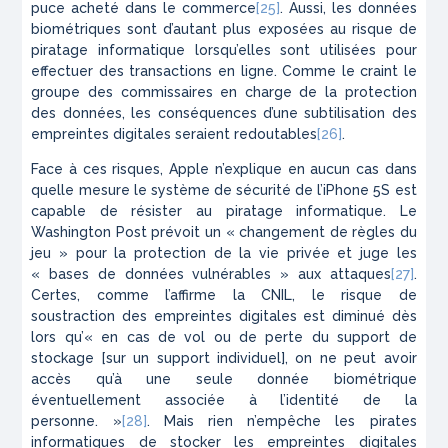
puce acheté dans le commerce
[25]
. Aussi, les données
biométriques sont d’autant plus exposées au risque de
piratage informatique lorsqu’elles sont utilisées pour
effectuer des transactions en ligne. Comme le craint le
groupe des commissaires en charge de la protection
des données, les conséquences d’une subtilisation des
empreintes digitales seraient redoutables
[26]
.
Face à ces risques, Apple n’explique en aucun cas dans
quelle mesure le système de sécurité de l’iPhone 5S est
capable de résister au piratage informatique. Le
Washington Post prévoit un « changement de règles du
jeu » pour la protection de la vie privée et juge les
« bases de données vulnérables » aux attaques
[27]
.
Certes, comme l’affirme la CNIL, le risque de
soustraction des empreintes digitales est diminué dès
lors qu’« en cas de vol ou de perte du support de
stockage [sur un support individuel], on ne peut avoir
accès qu’à une seule donnée biométrique
éventuellement associée à l’identité de la
personne. »
[28]
. Mais rien n’empêche les pirates
informatiques de stocker les empreintes digitales