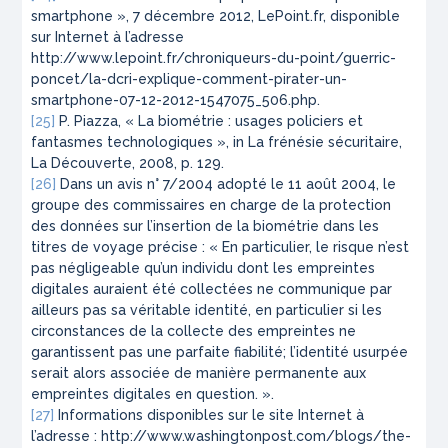
smartphone », 7 décembre 2012, LePoint.fr, disponible
sur Internet à l’adresse
http://www.lepoint.fr/chroniqueurs-du-point/guerric-
poncet/la-dcri-explique-comment-pirater-un-
smartphone-07-12-2012-1547075_506.php.
[25]
P. Piazza, « La biométrie : usages policiers et
fantasmes technologiques », in La frénésie sécuritaire,
La Découverte, 2008, p. 129.
[26]
Dans un avis n° 7/2004 adopté le 11 août 2004, le
groupe des commissaires en charge de la protection
des données sur l’insertion de la biométrie dans les
titres de voyage précise : « En particulier, le risque n’est
pas négligeable qu’un individu dont les empreintes
digitales auraient été collectées ne communique par
ailleurs pas sa véritable identité, en particulier si les
circonstances de la collecte des empreintes ne
garantissent pas une parfaite fiabilité; l’identité usurpée
serait alors associée de manière permanente aux
empreintes digitales en question. ».
[27]
Informations disponibles sur le site Internet à
l’adresse : http://www.washingtonpost.com/blogs/the-