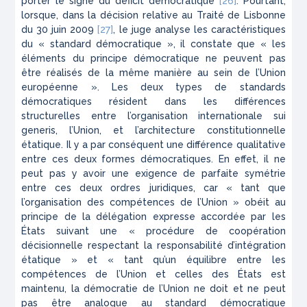
porter le signe du déficit démocratique
[26]
. Pourtant,
lorsque, dans la décision relative au Traité de Lisbonne
du 30 juin 2009
[27]
, le juge analyse les caractéristiques
du « standard démocratique », il constate que « les
éléments du principe démocratique ne peuvent pas
être réalisés de la même manière au sein de l’Union
européenne ». Les deux types de standards
démocratiques résident dans les différences
structurelles entre l’organisation internationale
sui
generis
, l’Union, et l’architecture constitutionnelle
étatique. Il y a par conséquent une différence qualitative
entre ces deux formes démocratiques. En effet, il ne
peut pas y avoir une exigence de parfaite symétrie
entre ces deux ordres juridiques, car « tant que
l’organisation des compétences de l’Union » obéit au
principe de la délégation expresse accordée par les
États suivant une « procédure de coopération
décisionnelle respectant la responsabilité d’intégration
étatique » et « tant qu’un équilibre entre les
compétences de l’Union et celles des États est
maintenu, la démocratie de l’Union ne doit et ne peut
pas être analogue au standard démocratique