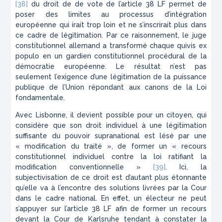
[38]
du droit de de vote de l’article 38 LF permet de
poser des limites au processus d’intégration
européenne qui irait trop loin et ne s’inscrirait plus dans
ce cadre de légitimation. Par ce raisonnement, le juge
constitutionnel allemand a transformé chaque
quivis ex
populo
en un gardien constitutionnel procédural de la
démocratie européenne. Le résultat n’est pas
seulement l’exigence d’une légitimation de la puissance
publique de l’Union répondant aux canons de la Loi
fondamentale.
Avec
Lisbonne
, il devient possible pour un citoyen, qui
considère que son droit individuel à une légitimation
suffisante du pouvoir supranational est lésé par une
« modification du traité », de former un « recours
constitutionnel individuel contre la loi ratifiant la
modification conventionnelle »
[39]
. Ici, la
subjectivisation de ce droit est d’autant plus étonnante
qu’elle va à l’encontre des solutions livrées par la Cour
dans le cadre national. En effet, un électeur ne peut
s’appuyer sur l’article 38 LF afin de former un recours
devant la Cour de Karlsruhe tendant à constater la