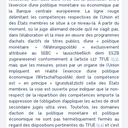
l’exercice d’une politique monétaire ou économique par
la Banque centrale européenne. La ligne rouge
délimitant les compétences respectives de l’Union et
des États membres se situe à ce niveau-là. À partir du
moment, où le juge allemand décide qu’il ne s’agit pas,
dans l’élaboration et la mise en œuvre des programmes
d’achats d’actifs de titres publics, d’une « politique
monétaire » (
Währungspolitik
) « exclusivement
attribuée au SEBC » (
ausschließlich dem ESZB
zugewiesene
) conformément à l’article 127 TFUE
[53]
,
mais que les mesures, prises par un organe de l’Union
impliquent en réalité l’exercice d’une politique
économique (
Wirtschaftspolitik
), dont la compétence
est « en principe » (
grundsätzlich
) celle des États
membres, la voie est ouverte pour indiquer que le non-
respect de la répartition des compétences emporte la
suppression de l’obligation d’appliquer les actes de droit
secondaire jugés
ultra vires
. Toutefois, les domaines
d’action de la politique monétaire et politique
économique ne sont pas hermétiquement fermés au
regard des dispositions pertinentes du TFUE
[54]
et c’est