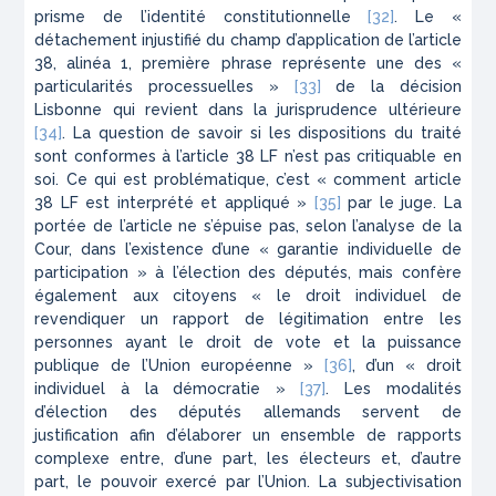
prisme de l’identité constitutionnelle
[32]
. Le «
détachement injustifié du champ d’application de l’article
38, alinéa 1, première phrase représente une des «
particularités processuelles »
[33]
de la décision
Lisbonne
qui revient dans la jurisprudence ultérieure
[34]
. La question de savoir si les dispositions du traité
sont conformes à l’article 38 LF n’est pas critiquable en
soi. Ce qui est problématique, c’est «
comment
article
38 LF est interprété et appliqué »
[35]
par le juge. La
portée de l’article ne s’épuise pas, selon l’analyse de la
Cour, dans l’existence d’une « garantie individuelle de
participation » à l’élection des députés, mais confère
également aux citoyens « le droit individuel de
revendiquer un rapport de légitimation entre les
personnes ayant le droit de vote et la puissance
publique de l’Union européenne »
[36]
, d’un « droit
individuel à la démocratie »
[37]
. Les modalités
d’élection des députés allemands servent de
justification afin d’élaborer un ensemble de rapports
complexe entre, d’une part, les électeurs et, d’autre
part, le pouvoir exercé par l’Union. La subjectivisation