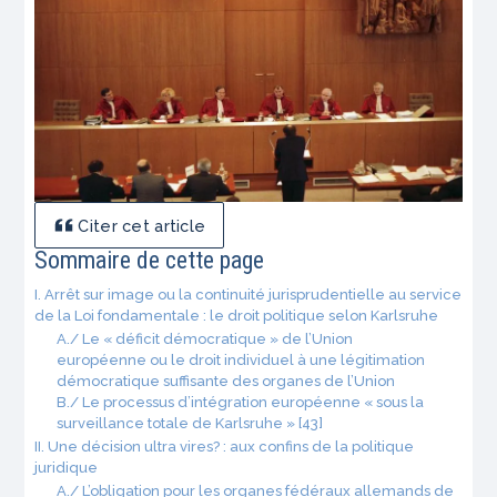
Citer cet article
Sommaire de cette page
I. Arrêt sur image ou la continuité jurisprudentielle au service
de la Loi fondamentale : le droit politique selon Karlsruhe
A./ Le « déficit démocratique » de l’Union
européenne ou le droit individuel à une légitimation
démocratique suffisante des organes de l’Union
B./ Le processus d’intégration européenne « sous la
surveillance totale de Karlsruhe » [43]
II. Une décision ultra vires? : aux confins de la politique
juridique
A./ L’obligation pour les organes fédéraux allemands de