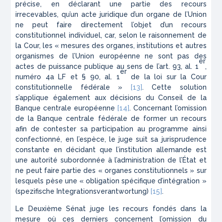
précise, en déclarant une partie des recours
irrecevables, qu’un acte juridique d’un organe de l’Union
ne peut faire directement l’objet d’un recours
constitutionnel individuel, car, selon le raisonnement de
la Cour, les « mesures des organes, institutions et autres
organismes de l’Union européenne ne sont pas des
er
actes de puissance publique au sens de l’art. 93, al. 1
,
er
numéro 4a LF et § 90, al. 1
de la loi sur la Cour
constitutionnelle fédérale »
[13]
. Cette solution
s’applique également aux décisions du Conseil de la
Banque centrale européenne
[14]
. Concernant l’omission
de la Banque centrale fédérale de former un recours
afin de contester sa participation au programme ainsi
confectionné, en l’espèce, le juge suit sa jurisprudence
constante en décidant que l’institution allemande est
une autorité subordonnée à l’administration de l’État et
ne peut faire partie des « organes constitutionnels » sur
lesquels pèse une « obligation spécifique d’intégration »
(
spezifische Integrationsverantwortung
)
[15]
.
Le Deuxième Sénat juge les recours fondés dans la
mesure où ces derniers concernent l’omission du