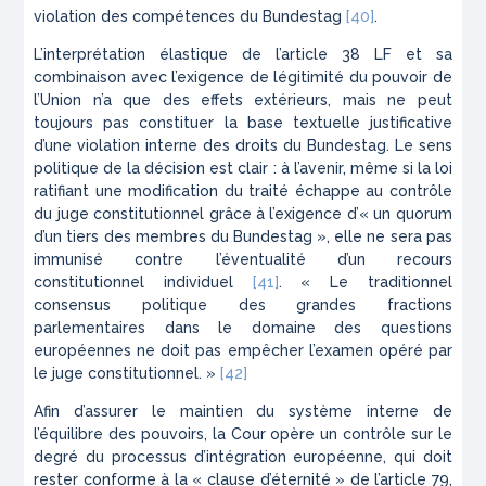
violation des compétences du
Bundestag
[40]
.
L’interprétation élastique de l’article 38 LF et sa
combinaison avec l’exigence de légitimité du pouvoir de
l’Union n’a que des effets extérieurs, mais ne peut
toujours pas constituer la base textuelle justificative
d’une violation interne des droits du
Bundestag
. Le sens
politique de la décision est clair : à l’avenir, même si la loi
ratifiant une modification du traité échappe au contrôle
du juge constitutionnel grâce à l’exigence d’« un quorum
d’un tiers des membres du
Bundestag
», elle ne sera pas
immunisé contre l’éventualité d’un recours
constitutionnel individuel
[41]
. « Le traditionnel
consensus politique des grandes fractions
parlementaires dans le domaine des questions
européennes ne doit pas empêcher l’examen opéré par
le juge constitutionnel. »
[42]
Afin d’assurer le maintien du système interne de
l’équilibre des pouvoirs, la Cour opère un contrôle sur le
degré du processus d’intégration européenne, qui doit
rester conforme à la « clause d’éternité » de l’article 79,