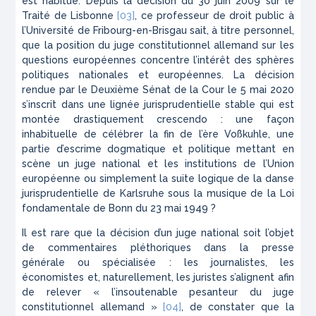
est habitué. Depuis la décision du 30 juin 2009 sur le
Traité de Lisbonne
[03]
, ce professeur de droit public à
l’Université de Fribourg-en-Brisgau sait, à titre personnel,
que la position du juge constitutionnel allemand sur les
questions européennes concentre l’intérêt des sphères
politiques nationales et européennes. La décision
rendue par le Deuxième Sénat de la Cour le 5 mai 2020
s’inscrit dans une lignée jurisprudentielle stable qui est
montée drastiquement
crescendo
: une façon
inhabituelle de célébrer la fin de l’ère Voßkuhle, une
partie d’escrime dogmatique et politique mettant en
scène un juge national et les institutions de l’Union
européenne ou simplement la suite logique de la danse
jurisprudentielle de Karlsruhe sous la musique de la Loi
fondamentale de Bonn du 23 mai 1949 ?
Il est rare que la décision d’un juge national soit l’objet
de commentaires pléthoriques dans la presse
générale ou spécialisée : les journalistes, les
économistes et, naturellement, les juristes s’alignent afin
de relever « l’insoutenable pesanteur du juge
constitutionnel allemand »
[04]
, de constater que la