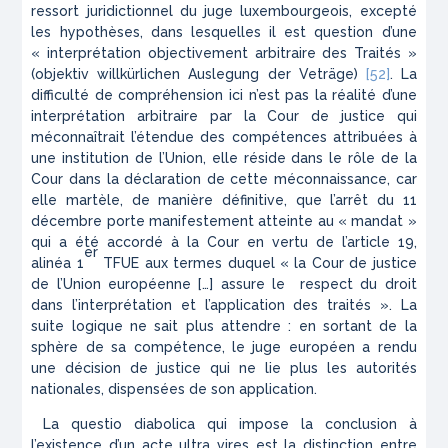
ressort juridictionnel du juge luxembourgeois, excepté
les hypothèses, dans lesquelles il est question d’une
« interprétation objectivement arbitraire des Traités »
(
objektiv willkürlichen Auslegung der Veträge
)
[52]
. La
difficulté de compréhension ici n’est pas la réalité d’une
interprétation arbitraire par la Cour de justice qui
méconnaîtrait l’étendue des compétences attribuées à
une institution de l’Union, elle réside dans le rôle de la
Cour dans la déclaration de cette méconnaissance, car
elle martèle, de manière définitive, que l’arrêt du 11
décembre porte manifestement atteinte au « mandat »
qui a été accordé à la Cour en vertu de l’article 19,
er
alinéa 1
TFUE aux termes duquel « la Cour de justice
de l’Union européenne […] assure le respect du droit
dans l’interprétation et l’application des traités ». La
suite logique ne sait plus attendre : en sortant de la
sphère de sa compétence, le juge européen a rendu
une décision de justice qui ne lie plus les autorités
nationales, dispensées de son application.
La
questio diabolica
qui impose la conclusion à
l’existence d’un acte
ultra vires
est la distinction entre