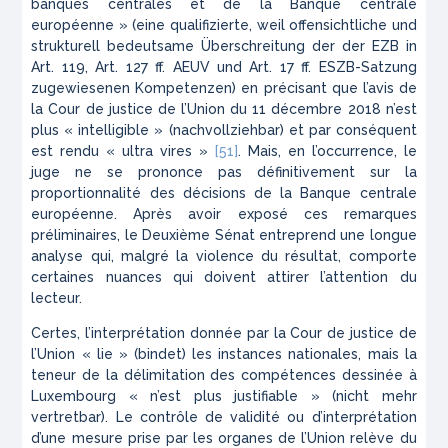
banques centrales et de la Banque centrale
européenne » (
eine qualifizierte, weil offensichtliche und
strukturell bedeutsame Überschreitung der der EZB in
Art. 119, Art. 127 ff. AEUV und Art. 17 ff. ESZB-Satzung
zugewiesenen Kompetenzen
) en précisant que l’avis de
la Cour de justice de l’Union du 11 décembre 2018 n’est
plus « intelligible » (
nachvollziehbar
) et par conséquent
est rendu «
ultra vires
»
[51]
. Mais, en l’occurrence, le
juge ne se prononce pas définitivement sur la
proportionnalité des décisions de la Banque centrale
européenne. Après avoir exposé ces remarques
préliminaires, le Deuxième Sénat entreprend une longue
analyse qui, malgré la violence du résultat, comporte
certaines nuances qui doivent attirer l’attention du
lecteur.
Certes, l’interprétation donnée par la Cour de justice de
l’Union « lie » (
bindet
) les instances nationales, mais la
teneur de la délimitation des compétences dessinée à
Luxembourg « n’est plus justifiable » (
nicht mehr
vertretbar
). Le contrôle de validité ou d’interprétation
d’une mesure prise par les organes de l’Union relève du