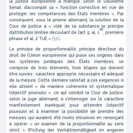
la justice européenne a manqué, selon le Deuxième
Sénat, d’accomplir sa « fonction corrective en vue de
protéger les compétences des États membres ». Par
conséquent, sous le prisme allemand, la solution de la
Cour de justice a « vidé de sa substance le principe
er
d’attribution limitée découlant de l’art. 5, al. 1
, première
phrase et al. 2 TUE »
[56]
.
Le principe de proportionnalité, principe directeur du
droit de l’Union européenne qui puise ses origines dans
les systèmes juridiques des États membres, se
compose de trois éléments, trois étapes qui doivent
être suivies : caractère approprié, nécessaire et adéquat
de la mesure. Cette dernière satisfait à ces exigences si
elle atteint « de manière cohérente et systématique
l’objectif poursuivi », ce qui conduit la Cour de justice,
selon le juge allemand, à s’interroger sur le caractère
manifestement inadéquat pour atteindre l’objectif
poursuivi et à examiner la possibilité de prendre des
mesures qui auraient été moins intrusives en renonçant
à opérer « un examen de la proportionnalité au sens
strict » (
Prüfung der Verhältnismäßigkeit im engeren