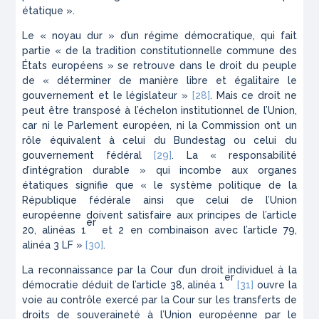
étatique ».
Le « noyau dur » d’un régime démocratique, qui fait
partie « de la tradition constitutionnelle commune des
États européens » se retrouve dans le droit du peuple
de « déterminer de manière libre et égalitaire le
gouvernement et le législateur »
[28]
. Mais ce droit ne
peut être transposé à l’échelon institutionnel de l’Union,
car ni le Parlement européen, ni la Commission ont un
rôle équivalent à celui du
Bundestag
ou celui du
gouvernement fédéral
[29]
. La « responsabilité
d’intégration durable » qui incombe aux organes
étatiques signifie que « le système politique de la
République fédérale ainsi que celui de l’Union
européenne doivent satisfaire aux principes de l’article
er
20, alinéas 1
et 2 en combinaison avec l’article 79,
alinéa 3 LF »
[30]
.
La reconnaissance par la Cour d’un droit individuel à la
er
démocratie déduit de l’article 38, alinéa 1
[31]
ouvre la
voie au contrôle exercé par la Cour sur les transferts de
droits de souveraineté à l’Union européenne par le