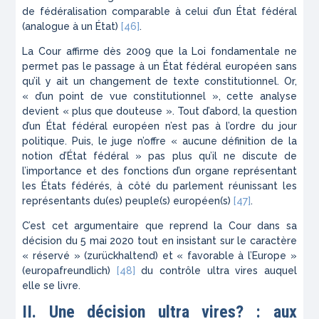
de fédéralisation comparable à celui d’un État fédéral
(analogue à un État)
[46]
.
La Cour affirme dès 2009 que la Loi fondamentale ne
permet pas le passage à un État fédéral européen sans
qu’il y ait un changement de texte constitutionnel. Or,
« d’un point de vue constitutionnel », cette analyse
devient « plus que douteuse ». Tout d’abord, la question
d’un État fédéral européen n’est pas à l’ordre du jour
politique. Puis, le juge n’offre « aucune définition de la
notion d’État fédéral » pas plus qu’il ne discute de
l’importance et des fonctions d’un organe représentant
les États fédérés, à côté du parlement réunissant les
représentants du(es) peuple(s) européen(s)
[47]
.
C’est cet argumentaire que reprend la Cour dans sa
décision du 5 mai 2020 tout en insistant sur le caractère
« réservé » (
zurückhaltend
) et « favorable à l’Europe »
(
europafreundlich
)
[48]
du contrôle
ultra vires
auquel
elle se livre.
II. Une décision
ultra vires
? : aux