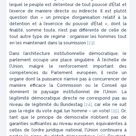
lequel le peuple est détenteur de tout pouvoir d’État et
l’exerce de manière directe ou indirecte. Il est plutôt
question d’un «
un principe d’organisation
relatif à la
détention et à l’exercice du pouvoir d’État », dont la
finalité, somme toute, n’est pas différente de celle de
tout autre type de régime : organiser les hommes tout
en les maintenant dans la soumission
[23]
.
Dans l’architecture institutionnelle démocratique, le
parlement occupe une place singulière. À l’échelle de
l’Union, malgré le renforcement important des
compétences du Parlement européen, il reste un
organe dont la puissance n’arrive pas à concurrencer de
manière efficace la Commission ou le Conseil qui
dominent le paysage institutionnel de l’Union. La
légitimité démocratique directe ne correspond pas au
niveau de légitimité du
Bundestag
[24]
, car elle ne suit
pas la règle du vote égal (un homme – un vote)
[25]
. Or,
tant que le principe de démocratie n’obtient pas de
garanties suffisantes au niveau européen, équivalentes à
celles de l’ordre juridique national, l’Union continuera à