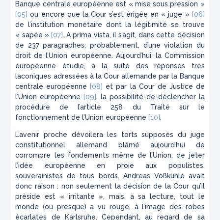
Banque centrale européenne est « mise sous pression »
[05]
ou encore que la Cour s’est érigée en « juge »
[06]
de l’institution monétaire dont la légitimité se trouve
« sapée »
[07]
.
A prima vista
, il s’agit, dans cette décision
de 237 paragraphes, probablement, d’une violation du
droit de l’Union européenne. Aujourd’hui, la Commission
européenne étudie, à la suite des réponses très
laconiques adressées à la Cour allemande par la Banque
centrale européenne
[08]
et par la Cour de Justice de
l’Union européenne
[09]
,
la possibilité de déclencher la
procédure de l’article 258 du Traité sur le
fonctionnement de l’Union européenne
[10]
.
L’avenir proche dévoilera les torts supposés du juge
constitutionnel allemand blâmé aujourd’hui de
corrompre les fondements même de l’Union, de jeter
l’idée européenne en proie aux populistes,
souverainistes de tous bords. Andreas Voßkuhle avait
donc raison : non seulement la décision de la Cour qu’il
préside est « irritante », mais, à sa lecture, tout le
monde (ou presque) a vu rouge, à l’image des robes
écarlates de Karlsruhe. Cependant, au regard de sa