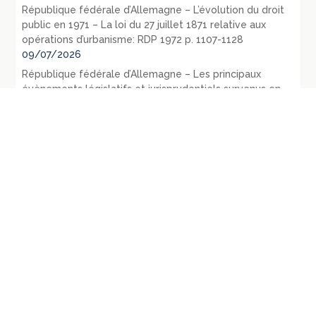
République fédérale d’Allemagne – L’évolution du droit
public en 1971 – La loi du 27 juillet 1871 relative aux
opérations d’urbanisme: RDP 1972 p. 1107-1128
09/07/2026
République fédérale d’Allemagne – Les principaux
évènements législatifs et jurisprudentiels survenus en
1970: RDP 1972, p. 135-165
07/07/2026