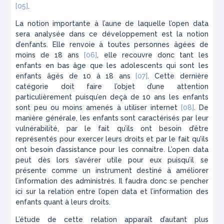
[05]
.
La notion importante à l’aune de laquelle l’open data
sera analysée dans ce développement est la notion
d’enfants. Elle renvoie à toutes personnes âgées de
moins de 18 ans
[06]
, elle recouvre donc tant les
enfants en bas âge que les adolescents qui sont les
enfants âgés de 10 à 18 ans
[07]
. Cette dernière
catégorie doit faire l’objet d’une attention
particulièrement puisqu’en deçà de 10 ans les enfants
sont peu ou moins amenés à utiliser internet
[08]
. De
manière générale, les enfants sont caractérisés par leur
vulnérabilité, par le fait qu’ils ont besoin d’être
représentés pour exercer leurs droits et par le fait qu’ils
ont besoin d’assistance pour les connaitre. L’open data
peut dès lors s’avérer utile pour eux puisqu’il se
présente comme un instrument destiné à améliorer
l’information des administrés. Il faudra donc se pencher
ici sur la relation entre l’open data et l’information des
enfants quant à leurs droits.
L’étude de cette relation apparaît d’autant plus