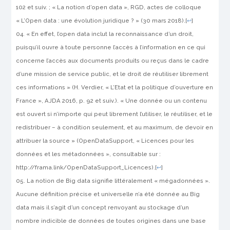
102 et suiv. ; « La notion d’open data », RGD, actes de colloque
« L’Open data : une évolution juridique ? » (30 mars 2018).
[
↩
]
« En effet, l’open data inclut la reconnaissance d’un droit,
puisqu’il ouvre à toute personne l’accès à l’information en ce qui
concerne l’accès aux documents produits ou reçus dans le cadre
d’une mission de service public, et le droit de réutiliser librement
ces informations » (H. Verdier, « L’Etat et la politique d’ouverture en
France », AJDA 2016, p. 92 et suiv.). « Une donnée ou un contenu
est ouvert si n’importe qui peut librement l’utiliser, le réutiliser, et le
redistribuer – à condition seulement, et au maximum, de devoir en
attribuer la source » (OpenDataSupport, « Licences pour les
données et les métadonnées », consultable sur :
http://frama.link/OpenDataSupport_Licences).
[
↩
]
La notion de Big data signifie littéralement « mégadonnées ».
Aucune définition précise et universelle n’a été donnée au Big
data mais il s’agit d’un concept renvoyant au stockage d’un
nombre indicible de données de toutes origines dans une base