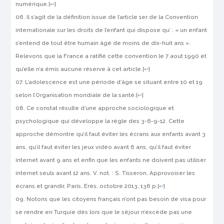
numérique.
[
↩
]
Il s’agit de la définition issue de l’article 1er de la Convention
internationale sur les droits de l’enfant qui dispose qu’ : « un enfant
s’entend de tout être humain âgé de moins de dix-huit ans ».
Relevons que la France a ratifié cette convention le 7 aout 1990 et
qu’elle n’a émis aucune réserve à cet article.
[
↩
]
L’adolescence est une période d’âge se situant entre 10 et 19
selon l’Organisation mondiale de la santé.
[
↩
]
Ce constat résulte d’une approche sociologique et
psychologique qui développe la règle des 3-6-9-12. Cette
approche démontre qu’il faut éviter les écrans aux enfants avant 3
ans, qu’il faut éviter les jeux vidéo avant 6 ans, qu’il faut éviter
internet avant 9 ans et enfin que les enfants ne doivent pas utiliser
internet seuls avant 12 ans. V. not. : S. Tisseron, Approvoiser les
écrans et grandir, Paris, Erès, octobre 2013, 136 p.
[
↩
]
Notons que les citoyens français n’ont pas besoin de visa pour
se rendre en Turquie dès lors que le séjour n’excède pas une