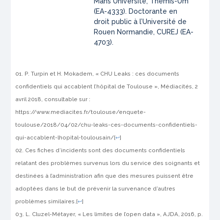
Mans Université, Themis-Um
(EA-4333). Doctorante en
droit public à l’Université de
Rouen Normandie, CUREJ (EA-
4703).
P. Turpin et H. Mokadem, « CHU Leaks : ces documents
confidentiels qui accablent l’hôpital de Toulouse », Médiacités, 2
avril 2018, consultable sur :
https://www.mediacites.fr/toulouse/enquete-
toulouse/2018/04/02/chu-leaks-ces-documents-confidentiels-
qui-accablent-lhopital-toulousain/
[
↩
]
Ces fiches d’incidents sont des documents confidentiels
relatant des problèmes survenus lors du service des soignants et
destinées à l’administration afin que des mesures puissent être
adoptées dans le but de prévenir la survenance d’autres
problèmes similaires.
[
↩
]
L. Cluzel-Métayer, « Les limites de l’open data », AJDA, 2016, p.