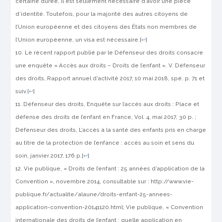
certaine durée, il est seulement nécessaire d’avoir une pièce
d’identité. Toutefois, pour la majorité des autres citoyens de
l’Union européenne et des citoyens des États non membres de
l’Union européenne, un visa est nécessaire.
[
↩
]
Le récent rapport publié par le Défenseur des droits consacre
une enquête « Accès aux droits – Droits de l’enfant ». V. Défenseur
des droits, Rapport annuel d’activité 2017, 10 mai 2018, spé. p. 71 et
suiv.
[
↩
]
Défenseur des droits, Enquête sur l’accès aux droits : Place et
défense des droits de l’enfant en France, Vol. 4, mai 2017, 30 p. ;
Défenseur des droits, L’accès à la santé des enfants pris en charge
au titre de la protection de l’enfance : accès au soin et sens du
soin, janvier 2017, 176 p.
[
↩
]
Vie publique, « Droits de l’enfant : 25 années d’application de la
Convention », novembre 2014, consultable sur : http://www.vie-
publique.fr/actualite/alaune/droits-enfant-25-annees-
application-convention-20141120.html; Vie publique, « Convention
internationale des droits de l’enfant : quelle application en