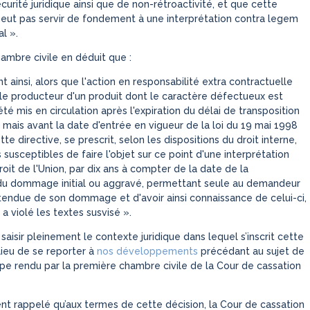
curité juridique ainsi que de non-rétroactivité, et que cette
peut pas servir de fondement à une interprétation contra legem
nal
».
ambre civile en déduit que :
t ainsi, alors que l'action en responsabilité extra contractuelle
 le producteur d'un produit dont le caractère défectueux est
été mis en circulation après l'expiration du délai de transposition
, mais avant la date d'entrée en vigueur de la loi du 19 mai 1998
te directive, se prescrit, selon les dispositions du droit interne,
 susceptibles de faire l'objet sur ce point d'une interprétation
oit de l'Union, par dix ans à compter de la date de la
du dommage initial ou aggravé, permettant seule au demandeur
étendue de son dommage
et d'avoir ainsi connaissance de celui-ci,
 a violé les textes susvisé
».
saisir pleinement le contexte juridique dans lequel s’inscrit cette
a lieu de se reporter à
nos développements
précédant au sujet de
cipe rendu par la première chambre civile de la Cour de cassation
ent rappelé qu’aux termes de cette décision, la Cour de cassation