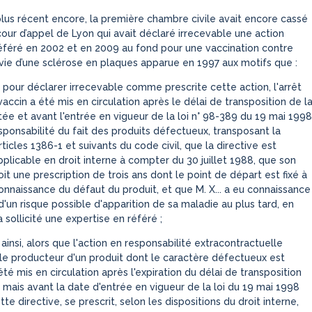
plus récent encore, la première chambre civile avait encore cassé
cour d’appel de Lyon qui avait déclaré irrecevable une action
référé en 2002 et en 2009 au fond pour une vaccination contre
uivie d’une sclérose en plaques apparue en 1997 aux motifs que :
 pour déclarer irrecevable comme prescrite cette action, l'arrêt
vaccin a été mis en circulation après le délai de transposition de l
tée et avant l'entrée en vigueur de la loi n° 98-389 du 19 mai 1998
esponsabilité du fait des produits défectueux, transposant la
rticles 1386-1 et suivants du code civil, que la directive est
plicable en droit interne à compter du 30 juillet 1988, que son
oit une prescription de trois ans dont le point de départ est fixé à
onnaissance du défaut du produit, et que M. X... a eu connaissance
d'un risque possible d'apparition de sa maladie au plus tard, en
a sollicité une expertise en référé ;
ainsi, alors que l'action en responsabilité extracontractuelle
 le producteur d'un produit dont le caractère défectueux est
été mis en circulation après l'expiration du délai de transposition
, mais avant la date d'entrée en vigueur de la loi du 19 mai 1998
te directive, se prescrit, selon les dispositions du droit interne,