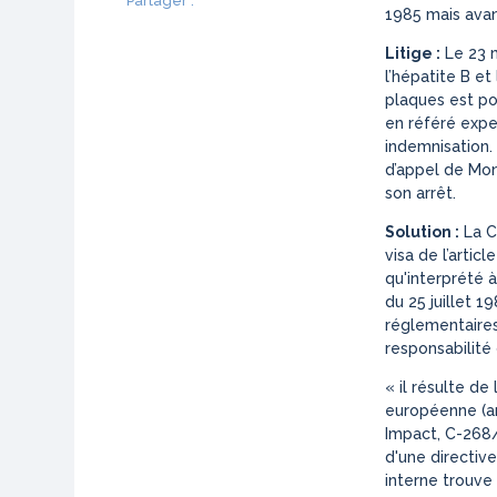
Partager :
1985 mais avan
Litige :
Le 23 m
l’hépatite B et 
plaques est pos
en référé exper
indemnisation.
d’appel de Mont
son arrêt.
Solution :
La C
visa de l’artic
qu'interprété à
du 25 juillet 1
réglementaires
responsabilité 
«
il résulte de
européenne (arr
Impact, C-268/
d'une directive
interne trouve