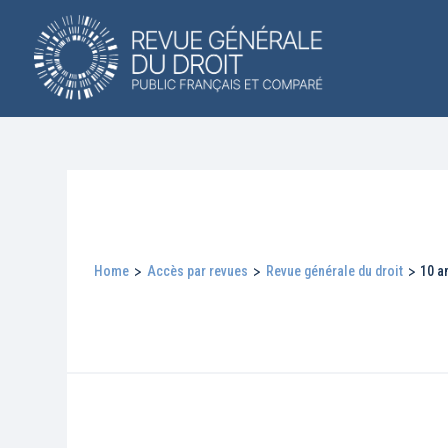
Home
>
Accès par revues
>
Revue générale du droit
>
10 a