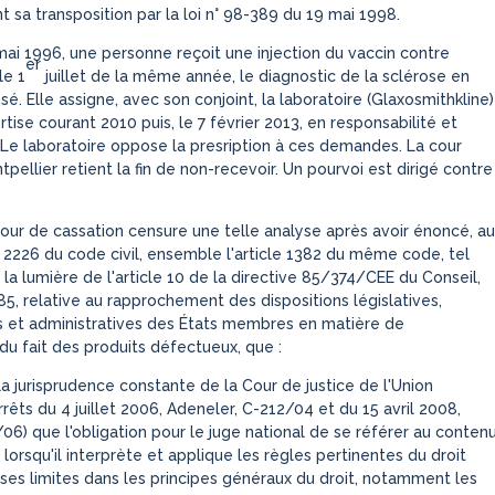
t sa transposition par la loi n° 98-389 du 19 mai 1998.
ai 1996, une personne reçoit une injection du vaccin contre
er
le 1
juillet de la même année, le diagnostic de la sclérose en
é. Elle assigne, avec son conjoint, la laboratoire (Glaxosmithkline)
tise courant 2010 puis, le 7 février 2013, en responsabilité et
 Le laboratoire oppose la presription à ces demandes. La cour
pellier retient la fin de non-recevoir. Un pourvoi est dirigé contre
our de cassation censure une telle analyse après avoir énoncé, au
le 2226 du code civil, ensemble l'article 1382 du même code, tel
 la lumière de l'article 10 de la directive 85/374/CEE du Conseil,
985, relative au rapprochement des dispositions législatives,
 et administratives des États membres en matière de
du fait des produits défectueux, que :
 la jurisprudence constante de la Cour de justice de l'Union
êts du 4 juillet 2006, Adeneler, C-212/04 et du 15 avril 2008,
06) que l'obligation pour le juge national de se référer au conten
 lorsqu'il interprète et applique les règles pertinentes du droit
 ses limites dans les principes généraux du droit, notamment les