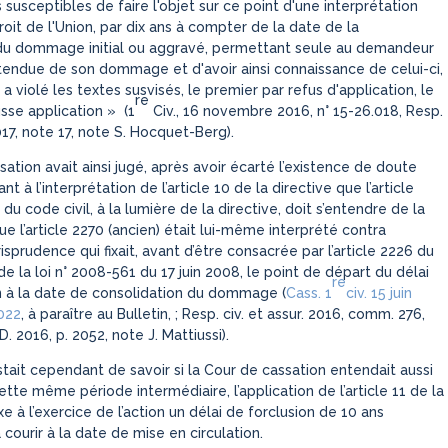
 susceptibles de faire l'objet sur ce point d'une interprétation
oit de l'Union, par dix ans à compter de la date de la
du dommage initial ou aggravé, permettant seule au demandeur
tendue de son dommage et d'avoir ainsi connaissance de celui-ci,
 a violé les textes susvisés, le premier par refus d'application, le
re
sse application
» (1
Civ., 16 novembre 2016, n° 15-26.018,
Resp.
017, note 17, note S. Hocquet-Berg).
ation avait ainsi jugé, après avoir écarté l’existence de doute
t à l’interprétation de l’article 10 de la directive que l’article
 du code civil, à la lumière de la directive, doit s’entendre de la
 l’article 2270 (ancien) était lui-même interprété
contra
risprudence qui fixait, avant d’être consacrée par l’article 2226 du
 de la loi n° 2008-561 du 17 juin 2008, le point de départ du délai
re
n à la date de consolidation du dommage (
Cass. 1
civ. 15 juin
.022
, à paraître au Bulletin, ; Resp. civ. et assur. 2016, comm. 276,
D. 2016, p. 2052, note J. Mattiussi).
tait cependant de savoir si la Cour de cassation entendait aussi
ette même période intermédiaire, l’application de l’article 11 de la
ixe à l’exercice de l’action un délai de forclusion de 10 ans
ourir à la date de mise en circulation.