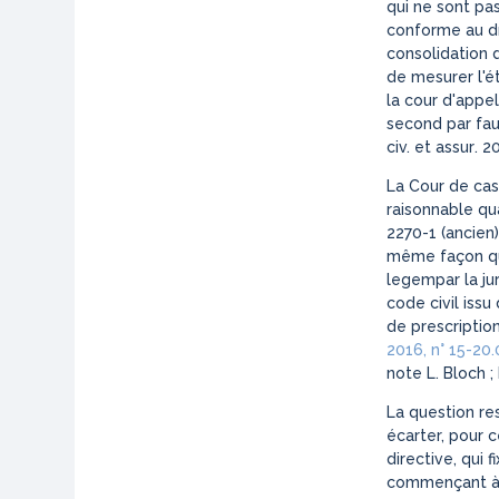
qui ne sont pas
conforme au dr
consolidation 
de mesurer l'é
la cour d'appel
second par fau
civ. et assur
. 2
La Cour de cass
raisonnable quan
2270-1 (ancien)
même façon que
legem
par la ju
code civil issu
de prescriptio
2016, n° 15-20
note L. Bloch ; 
La question res
écarter, pour c
directive, qui f
commençant à c