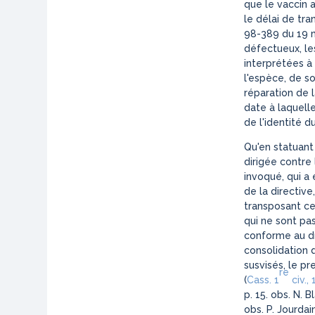
que le vaccin 
le délai de tra
98-389 du 19 ma
défectueux, les
interprétées à 
l'espèce, de so
réparation de l
date à laquell
de l'identité d
Qu'en statuant 
dirigée contre
invoqué, qui a 
de la directive
transposant cet
qui ne sont pas
conforme au dr
consolidation 
susvisés, le pr
re
(
Cass. 1
civ.,
p. 15. obs. N. B
obs. P. Jourdain