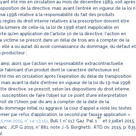
ayant été mis en circulation au mois de décembre 1989, soit après
nsposition de la directive, mais avant l'entrée en vigueur de la loi n
i 1998 relative à la responsabilité du fait des produits
 règles du droit interne relatives à la prescription doivent être
la lumière de celle-là, la loi de 1998 étant inapplicable en
rte qu'en application de l'article 10 de la directive, l'action en
a victime se prescrit dans un délai de trois ans à compter de la
e elle a ou aurait dû avoir connaissance du dommage, du défaut et
u producteur ;
ainsi, alors que l'action en responsabilité extracontractuelle
 le fabricant d'un produit dont le caractère défectueux est
été mis en circulation après l'expiration du délai de transposition
, mais avant la date d'entrée en vigueur de la loi du 19 mai 1998
te directive, se prescrit, selon les dispositions du droit interne,
 susceptibles de faire l'objet sur ce point d'une interprétation
oit de l'Union, par dix ans à compter de la date de la
du dommage initial ou aggravé, la cour d'appel a violé les textes
emier par refus d'application, le second par fausse application
»
er
 15 mai 2015, n° 14-13.151
, Bull. I, n° 117, Gaz. Pal. 1
et 2 juillet 2015,
lanc ; JCP G 2015, n° 881, note J.-S. Borghetti ; RTD civ. 2015, p. 635
).