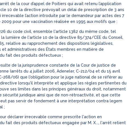
arrêt de la cour d’appel de Poitiers qui avait retenu l’application
ticle 10 de la directive prévoyait un délai de prescription de 3 ans
i irrecevable l’action introduite par le demandeur par actes des 7
2009 pour une vaccination réalisée en 1995 aux motifs que :
2226 du code civil, ensemble l'article 1382 du même code, tel
 la lumière de l'article 10 de la directive 85/374/CEE du Conseil,
985, relative au rapprochement des dispositions législatives,
 et administratives des États membres en matière de
 du fait des produits défectueux ;
ésulte de la jurisprudence constante de la Cour de justice de
nne (arrêts du 4 juillet 2006, Adeneler, C-212/04 et du 15 avril
-268/06) que l'obligation pour le juge national de se référer au
irective lorsqu'il interprète et applique les règles pertinentes du
trouve ses limites dans les principes généraux du droit, notamment
e sécurité juridique ainsi que de non-rétroactivité, et que cette
peut pas servir de fondement à une interprétation contra legem
al ;
our déclarer irrecevable comme prescrite l'action en
du fait des produits défectueux engagée par M. X..., l'arrêt retient