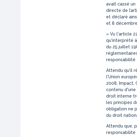
avait cassé un 
directe de l’ar
et déclaré ains
et 8 décembre 
«
Vu l'article 
qu'interprété à
du 25 juillet 1
réglementaires
responsabilité
Attendu qu'il r
l'Union europée
2008, Impact, C
contenu d'une d
droit interne 
les principes d
obligation ne 
du droit nation
Attendu que, p
responsabilité 