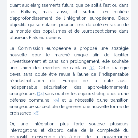
quant aux élargissements futurs, que ce soit à l’est ou dans
les Balkans, mais aussi, et surtout, en matière
d’approfondissement de l’intégration européenne. Deux
objectifs qui semblaient pourtant mis de côté en raison de
la montée des populismes et de l’euroscepticisme dans
plusieurs États européens.
La Commission européenne a proposé une stratégie
nouvelle pour le marché unique afin de faciliter
l’investissement et dans son prolongement, elle souhaite
une Union des marchés de capitaux
[33]
. Cette stratégie
devra sans doute être revue à l’aune de l’indispensable
réindustrialisation de l’Europe de la toute aussi
indispensable sécurisation des approvisionnements
énergétiques
[34]
sans oublier les enjeux stratégiques d’une
défense commune
[35]
et la nécessité d’une transition
énergétique susceptible de générer une nouvelle forme de
croissance
[36]
.
Or, une intégration plus forte soulève plusieurs
interrogations et d’abord celle de la complexité du
dispositif d’ensemble c’est-à-dire de la gouvernance