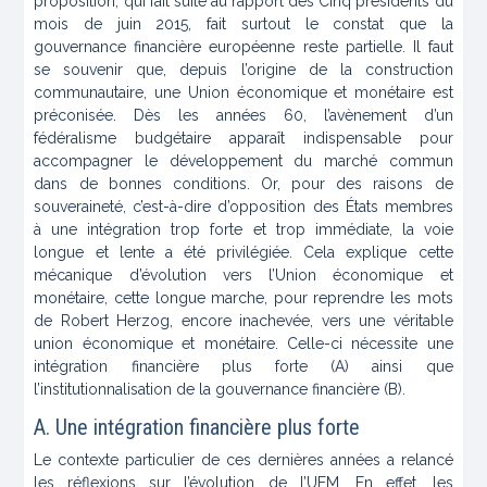
proposition, qui fait suite au rapport des Cinq présidents du
mois de juin 2015, fait surtout le constat que la
gouvernance financière européenne reste partielle. Il faut
se souvenir que, depuis l’origine de la construction
communautaire, une Union économique et monétaire est
préconisée. Dès les années 60, l’avènement d’un
fédéralisme budgétaire apparaît indispensable pour
accompagner le développement du marché commun
dans de bonnes conditions. Or, pour des raisons de
souveraineté, c’est-à-dire d’opposition des États membres
à une intégration trop forte et trop immédiate, la voie
longue et lente a été privilégiée. Cela explique cette
mécanique d’évolution vers l’Union économique et
monétaire, cette longue marche, pour reprendre les mots
de Robert Herzog, encore inachevée, vers une véritable
union économique et monétaire. Celle-ci nécessite une
intégration financière plus forte (A) ainsi que
l’institutionnalisation de la gouvernance financière (B).
A. Une intégration financière plus forte
Le contexte particulier de ces dernières années a relancé
les réflexions sur l’évolution de l’UEM. En effet, les