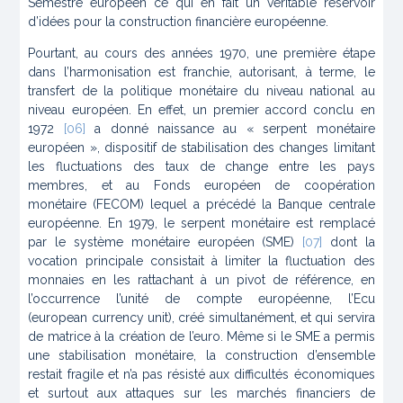
Semestre européen ce qui en fait un véritable réservoir
d’idées pour la construction financière européenne.
Pourtant, au cours des années 1970, une première étape
dans l’harmonisation est franchie, autorisant, à terme, le
transfert de la politique monétaire du niveau national au
niveau européen. En effet, un premier accord conclu en
1972
[06]
a donné naissance au « serpent monétaire
européen », dispositif de stabilisation des changes limitant
les fluctuations des taux de change entre les pays
membres, et au Fonds européen de coopération
monétaire (FECOM) lequel a précédé la Banque centrale
européenne. En 1979, le serpent monétaire est remplacé
par le système monétaire européen (SME)
[07]
dont la
vocation principale consistait à limiter la fluctuation des
monnaies en les rattachant à un pivot de référence, en
l’occurrence l’unité de compte européenne, l’Ecu
(
european currency unit
), créé simultanément, et qui servira
de matrice à la création de l’euro. Même si le SME a permis
une stabilisation monétaire, la construction d’ensemble
restait fragile et n’a pas résisté aux difficultés économiques
et surtout aux attaques sur les marchés financiers de