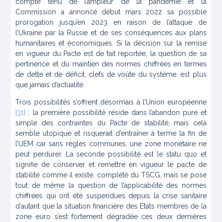
compte tenu de l’ampleur de la pandémie et la
Commission a annoncé début mars 2022 sa possible
prorogation jusqu’en 2023 en raison de l’attaque de
l’Ukraine par la Russie et de ses conséquences aux plans
humanitaires et économiques. Si la décision sur la remise
en vigueur du Pacte est de fait reportée, la question de sa
pertinence et du maintien des normes chiffrées en termes
de dette et de déficit, clefs de voûte du système, est plus
que jamais d’actualité.
Trois possibilités s’offrent désormais à l’Union européenne
[31]
: la première possibilité réside dans l’abandon pure et
simple des contraintes du Pacte de stabilité, mais cela
semble utopique et risquerait d’entraîner à terme la fin de
l’UEM car sans règles communes, une zone monétaire ne
peut perdurer. La seconde possibilité est le
statu quo
et
signifie de conserver et remettre en vigueur le pacte de
stabilité comme il existe, complété du TSCG, mais se pose
tout de même la question de l’applicabilité des normes
chiffrées qui ont été suspendues depuis la crise sanitaire
d’autant que la situation financière des États membres de la
zone euro s’est fortement dégradée ces deux dernières