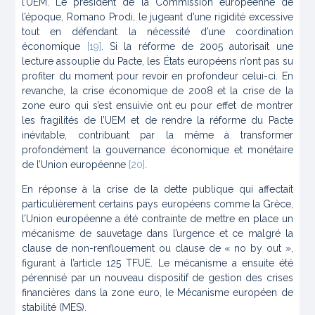
l’UEM. Le président de la Commission européenne de
l’époque, Romano Prodi, le jugeant d’une rigidité excessive
tout en défendant la nécessité d’une coordination
économique
[19]
. Si la réforme de 2005 autorisait une
lecture assouplie du Pacte, les États européens n’ont pas su
profiter du moment pour revoir en profondeur celui-ci. En
revanche, la crise économique de 2008 et la crise de la
zone euro qui s’est ensuivie ont eu pour effet de montrer
les fragilités de l’UEM et de rendre la réforme du Pacte
inévitable, contribuant par la même à transformer
profondément la gouvernance économique et monétaire
de l’Union européenne
[20]
.
En réponse à la crise de la dette publique qui affectait
particulièrement certains pays européens comme la Grèce,
l’Union européenne a été contrainte de mettre en place un
mécanisme de sauvetage dans l’urgence et ce malgré la
clause de non-renflouement ou clause de «
no by out
»,
figurant à l’article 125 TFUE. Le mécanisme a ensuite été
pérennisé par un nouveau dispositif de gestion des crises
financières dans la zone euro, le Mécanisme européen de
stabilité (MES).