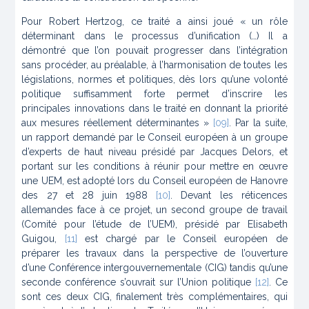
Pour Robert Hertzog, ce traité a ainsi joué « un rôle
déterminant dans le processus d’unification (…) Il a
démontré que l’on pouvait progresser dans l’intégration
sans procéder, au préalable, à l’harmonisation de toutes les
législations, normes et politiques, dès lors qu’une volonté
politique suffisamment forte permet d’inscrire les
principales innovations dans le traité en donnant la priorité
aux mesures réellement déterminantes »
[09]
. Par la suite,
un rapport demandé par le Conseil européen à un groupe
d’experts de haut niveau présidé par Jacques Delors, et
portant sur les conditions à réunir pour mettre en œuvre
une UEM, est adopté lors du Conseil européen de Hanovre
des 27 et 28 juin 1988
[10]
. Devant les réticences
allemandes face à ce projet, un second groupe de travail
(Comité pour l’étude de l’UEM), présidé par Elisabeth
Guigou,
[11]
est chargé par le Conseil européen de
préparer les travaux dans la perspective de l’ouverture
d’une Conférence intergouvernementale (CIG) tandis qu’une
seconde conférence s’ouvrait sur l’Union politique
[12]
. Ce
sont ces deux CIG, finalement très complémentaires, qui