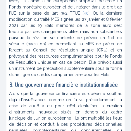
(MES), la Commission européenne proposait de créer un
Fonds monétaire européen et de l’intégrer dans le droit de
l’UE sur la base de l’art. 352 TFUE
[40]
. Or, la dernière
modification du traité MES signée les 27 janvier et 8 février
2021 par les 19 États membres de la zone euro s’est
traduite par des changements utiles mais non substantiels
puisque la révision se contente de prévoir un filet de
sécurité (
backstop
) en permettant au MES de prêter de
l’argent au Conseil de résolution unique (CRU) et en
prévoyant des ressources complémentaires pour le Fonds
de Résolution Unique en cas de besoin. Elle prévoit aussi
un instrument de précaution supplémentaire sous la forme
d’une ligne de crédits complémentaire pour les États.
B. Une gouvernance financière institutionnalisée
Alors que la gouvernance financière européenne souffrait
déjà d’insuffisances comme on l’a vu précédemment, la
crise de 2008 a eu pour effet d’entraîner la création
d’instruments nouveaux situés en dehors du cadre
juridique de l’Union européenne ; ils ont multiplié les lieux
de décision et conduit à des procédures décisionnelles
parallèles complémentaires ou concurrentielles du