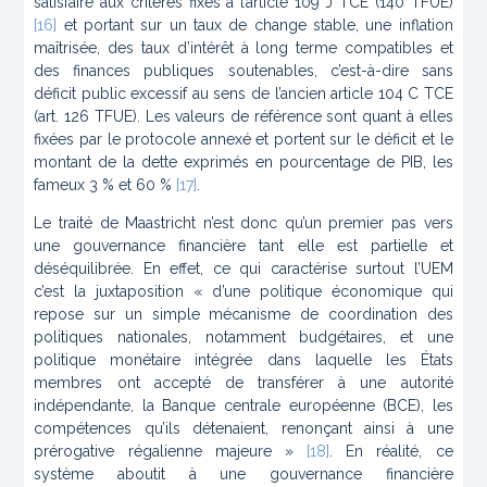
satisfaire aux critères fixés à l’article 109 J TCE (140 TFUE)
[16]
et portant sur un taux de change stable, une inflation
maîtrisée, des taux d’intérêt à long terme compatibles et
des finances publiques soutenables, c’est-à-dire sans
déficit public excessif au sens de l’ancien article 104 C TCE
(art. 126 TFUE). Les valeurs de référence sont quant à elles
fixées par le protocole annexé et portent sur le déficit et le
montant de la dette exprimés en pourcentage de PIB, les
fameux 3 % et 60 %
[17]
.
Le traité de Maastricht n’est donc qu’un premier pas vers
une gouvernance financière tant elle est partielle et
déséquilibrée. En effet, ce qui caractérise surtout l’UEM
c’est la juxtaposition « d’une politique économique qui
repose sur un simple mécanisme de coordination des
politiques nationales, notamment budgétaires, et une
politique monétaire intégrée dans laquelle les États
membres ont accepté de transférer à une autorité
indépendante, la Banque centrale européenne (BCE), les
compétences qu’ils détenaient, renonçant ainsi à une
prérogative régalienne majeure »
[18]
. En réalité, ce
système aboutit à une gouvernance financière