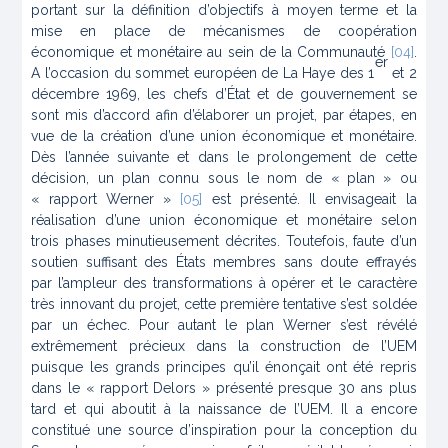
portant sur la définition d’objectifs à moyen terme et la
mise en place de mécanismes de coopération
économique et monétaire au sein de la Communauté
[04]
.
er
A l’occasion du sommet européen de La Haye des 1
et 2
décembre 1969, les chefs d’État et de gouvernement se
sont mis d’accord afin d’élaborer un projet, par étapes, en
vue de la création d’une union économique et monétaire.
Dès l’année suivante et dans le prolongement de cette
décision, un plan connu sous le nom de « plan » ou
« rapport Werner »
[05]
est présenté. Il envisageait la
réalisation d’une union économique et monétaire selon
trois phases minutieusement décrites. Toutefois, faute d’un
soutien suffisant des États membres sans doute effrayés
par l’ampleur des transformations à opérer et le caractère
très innovant du projet, cette première tentative s’est soldée
par un échec. Pour autant le plan Werner s’est révélé
extrêmement précieux dans la construction de l’UEM
puisque les grands principes qu’il énonçait ont été repris
dans le « rapport Delors » présenté presque 30 ans plus
tard et qui aboutit à la naissance de l’UEM. Il a encore
constitué une source d’inspiration pour la conception du