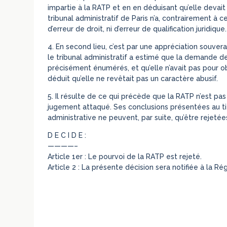
impartie à la RATP et en en déduisant qu’elle deva
tribunal administratif de Paris n’a, contrairement à
d’erreur de droit, ni d’erreur de qualification juridique.
4. En second lieu, c’est par une appréciation souve
le tribunal administratif a estimé que la demande d
précisément énumérés, et qu’elle n’avait pas pour 
déduit qu’elle ne revêtait pas un caractère abusif.
5. Il résulte de ce qui précède que la RATP n’est pa
jugement attaqué. Ses conclusions présentées au titr
administrative ne peuvent, par suite, qu’être rejetée
D E C I D E :
————–
Article 1er : Le pourvoi de la RATP est rejeté.
Article 2 : La présente décision sera notifiée à la R