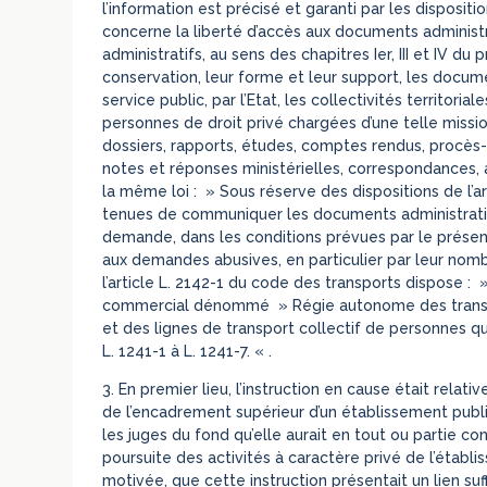
l’information est précisé et garanti par les disposition
concerne la liberté d’accès aux documents adminis
administratifs, au sens des chapitres Ier, III et IV du 
conservation, leur forme et leur support, les docum
service public, par l’Etat, les collectivités territori
personnes de droit privé chargées d’une telle miss
dossiers, rapports, études, comptes rendus, procès-ver
notes et réponses ministérielles, correspondances, avi
la même loi : » Sous réserve des dispositions de l’art
tenues de communiquer les documents administratifs
demande, dans les conditions prévues par le présent 
aux demandes abusives, en particulier par leur nombre
l’article L. 2142-1 du code des transports dispose : 
commercial dénommé » Régie autonome des transpor
et des lignes de transport collectif de personnes qui
L. 1241-1 à L. 1241-7. « .
3. En premier lieu, l’instruction en cause était rela
de l’encadrement supérieur d’un établissement public
les juges du fond qu’elle aurait en tout ou partie c
poursuite des activités à caractère privé de l’établ
motivée, que cette instruction présentait un lien su