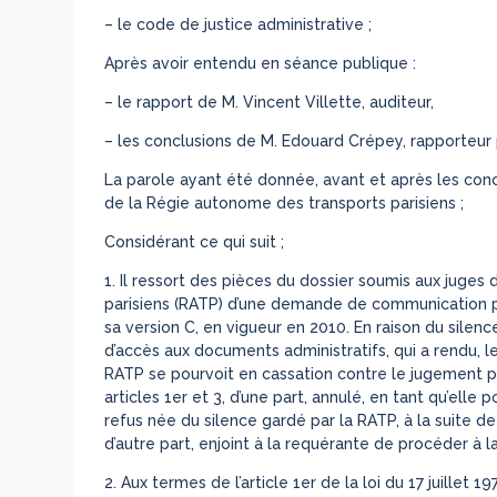
– le code de justice administrative ;
Après avoir entendu en séance publique :
– le rapport de M. Vincent Villette, auditeur,
– les conclusions de M. Edouard Crépey, rapporteur p
La parole ayant été donnée, avant et après les conc
de la Régie autonome des transports parisiens ;
Considérant ce qui suit ;
1. Il ressort des pièces du dossier soumis aux juges
parisiens (RATP) d’une demande de communication po
sa version C, en vigueur en 2010. En raison du silen
d’accès aux documents administratifs, qui a rendu, l
RATP se pourvoit en cassation contre le jugement par 
articles 1er et 3, d’une part, annulé, en tant qu’elle po
refus née du silence gardé par la RATP, à la suite d
d’autre part, enjoint à la requérante de procéder 
2. Aux termes de l’article 1er de la loi du 17 juillet 