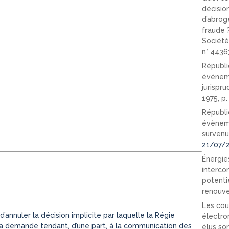
décision
d’abrog
fraude 
Société
n° 4436
Républi
événeme
jurispr
1975, p
Républi
évèneme
survenu
21/07/
Énergies
interco
potenti
renouve
Les cou
’annuler la décision implicite par laquelle la Régie
électro
sa demande tendant, d’une part, à la communication des
élus so