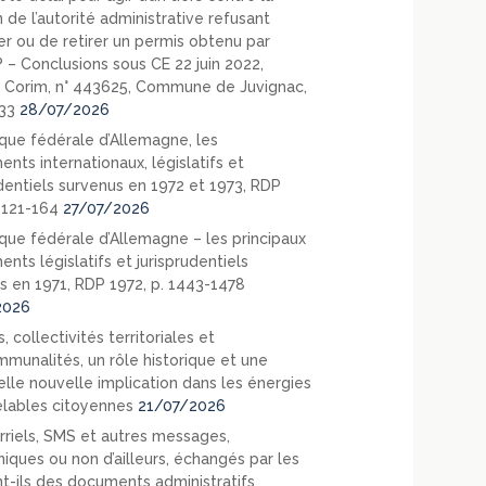
 de l’autorité administrative refusant
er ou de retirer un permis obtenu par
? – Conclusions sous CE 22 juin 2022,
 Corim, n° 443625, Commune de Juvignac,
33
28/07/2026
que fédérale d’Allemagne, les
nts internationaux, législatifs et
udentiels survenus en 1972 et 1973, RDP
. 121-164
27/07/2026
que fédérale d’Allemagne – les principaux
nts législatifs et jurisprudentiels
s en 1971, RDP 1972, p. 1443-1478
2026
, collectivités territoriales et
mmunalités, un rôle historique et une
elle nouvelle implication dans les énergies
lables citoyennes
21/07/2026
rriels, SMS et autres messages,
niques ou non d’ailleurs, échangés par les
nt-ils des documents administratifs