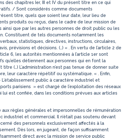
s des chapitres Ier, III et IV du présent titre en ce qui
tratifs. / Sont considérés comme documents
présent titre, quels que soient leur date, leur lieu de
ents produits ou reçus, dans le cadre de leur mission de
ales ainsi que par les autres personnes de droit public ou les
ion. Constituent de tels documents notamment les
baux, statistiques, directives, instructions, circulaires,
s, prévisions et décisions. (…) « . En vertu de l’article 2 de
icle 6, les autorités mentionnées à l’article 1er sont
 qu’elles détiennent aux personnes qui en font la
titre (…) L’administration n’est pas tenue de donner suite
, leur caractère répétitif ou systématique. « . Enfin,
» L’établissement public à caractère industriel et
ts parisiens » est chargé de l’exploitation des réseaux
 lui est confiée, dans les conditions prévues aux articles
tive aux règles générales et impersonnelles de rémunération
 industriel et commercial. Il n’était pas soutenu devant
oncerné des personnels exclusivement affectés à la
issement. Dès lors, en jugeant, de façon suffisamment
ffisamment direct avec la mission de service public