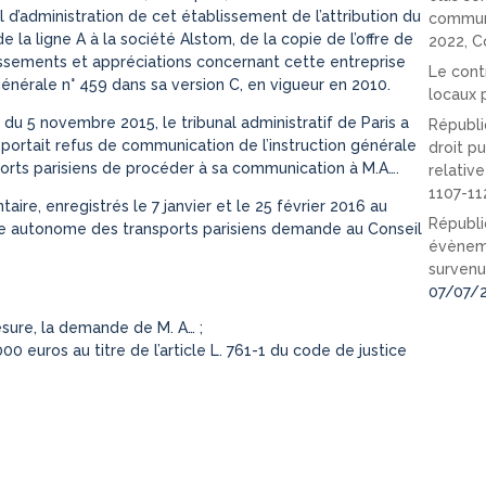
l d’administration de cet établissement de l’attribution du
communi
la ligne A à la société Alstom, de la copie de l’offre de
2022, C
lassements et appréciations concernant cette entreprise
Le cont
 générale n° 459 dans sa version C, en vigueur en 2010.
locaux p
 du 5 novembre 2015, le tribunal administratif de Paris a
Républi
e portait refus de communication de l’instruction générale
droit pu
sports parisiens de procéder à sa communication à M.A….
relativ
1107-11
e, enregistrés le 7 janvier et le 25 février 2016 au
Républi
égie autonome des transports parisiens demande au Conseil
évèneme
survenu
07/07/
mesure, la demande de M. A… ;
 euros au titre de l’article L. 761-1 du code de justice