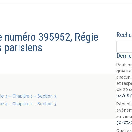
te numéro 395952, Régie
Recher
 parisiens
Dernie
Peut-on
grave e
chacun 
et resp
CE 20 s
04/08/
tie 4 – Chapitre 1 – Section 3
tie 4 – Chapitre 1 – Section 3
Républi
évèneme
survenu
30/07/
Quel est