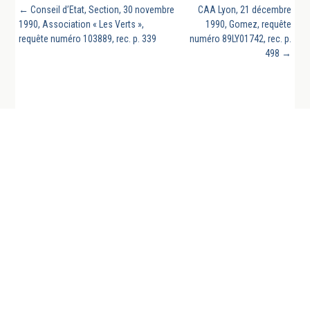
←
Conseil d’Etat, Section, 30 novembre
CAA Lyon, 21 décembre
1990, Association « Les Verts »,
1990, Gomez, requête
requête numéro 103889, rec. p. 339
numéro 89LY01742, rec. p.
498
→
REVUE GÉNÉRALE DU DROIT PUBLIC FRANCAIS
ET COMPARE EST UN SITE DE LA CHAIRE DE
DROIT PUBLIC FRANÇAIS DE L’UNIVERSITÉ DE
LA SARRE