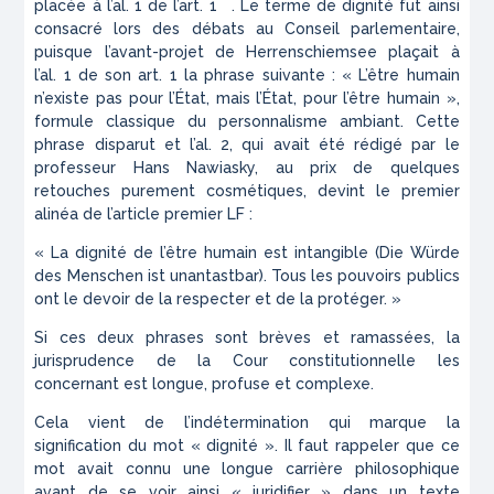
placée à l’al. 1 de l’art. 1
. Le terme de dignité fut ainsi
consacré lors des débats au Conseil parlementaire,
puisque l’avant-projet de Herrenschiemsee plaçait à
l’al. 1 de son art. 1 la phrase suivante : « L’être humain
n’existe pas pour l’État, mais l’État, pour l’être humain »,
formule classique du personnalisme ambiant. Cette
phrase disparut et l’al. 2, qui avait été rédigé par le
professeur Hans Nawiasky, au prix de quelques
retouches purement cosmétiques, devint le premier
alinéa de l’article premier LF :
« La dignité de l’être humain est intangible (
Die Würde
des Menschen ist unantastbar
). Tous les pouvoirs publics
ont le devoir de la respecter et de la protéger. »
Si ces deux phrases sont brèves et ramassées, la
jurisprudence de la Cour constitutionnelle les
concernant est longue, profuse et complexe.
Cela vient de l’indétermination qui marque la
signification du mot « dignité ». Il faut rappeler que ce
mot avait connu une longue carrière philosophique
avant de se voir ainsi « juridifier » dans un texte