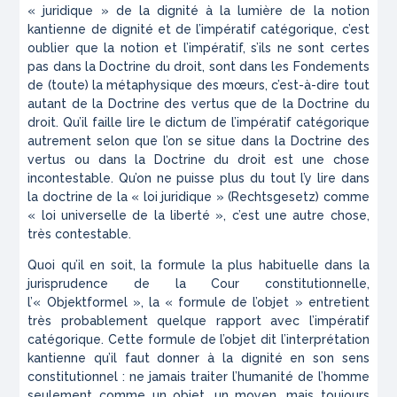
« juridique » de la dignité à la lumière de la notion
kantienne de dignité et de l’impératif catégorique, c’est
oublier que la notion et l’impératif, s’ils ne sont certes
pas dans la
Doctrine du droit
, sont dans les
Fondements
de
(toute)
la métaphysique des mœurs
, c’est-à-dire tout
autant de la
Doctrine des vertus
que de la
Doctrine du
droit
. Qu’il faille lire le
dictum
de l’impératif catégorique
autrement selon que l’on se situe dans la
Doctrine des
vertus
ou dans la
Doctrine du droit
est une chose
incontestable. Qu’on ne puisse plus du tout l’y lire dans
la doctrine de la « loi juridique » (
Rechtsgesetz
) comme
« loi universelle de la liberté », c’est une autre chose,
très contestable.
Quoi qu’il en soit, la formule la plus habituelle dans la
jurisprudence de la Cour constitutionnelle,
l’«
Objektformel
», la « formule de l’objet » entretient
très probablement quelque rapport avec l’impératif
catégorique. Cette formule de l’objet dit l’interprétation
kantienne qu’il faut donner à la dignité en son sens
constitutionnel : ne jamais traiter l’humanité de l’homme
seulement comme un objet, un moyen, mais toujours