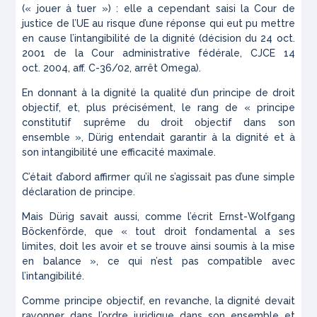
(« jouer à tuer ») : elle a cependant saisi la Cour de
justice de l’UE au risque d’une réponse qui eut pu mettre
en cause l’intangibilité de la dignité (décision du 24 oct.
2001 de la Cour administrative fédérale, CJCE 14
oct. 2004, aff. C-36/02, arrêt
Omega
).
En donnant à la dignité la qualité d’un principe de droit
objectif, et, plus précisément, le rang de « principe
constitutif suprême du droit objectif dans son
ensemble », Dürig entendait garantir à la dignité et à
son intangibilité une efficacité maximale.
C’était d’abord affirmer qu’il ne s’agissait pas d’une simple
déclaration de principe.
Mais Dürig savait aussi, comme l’écrit Ernst-Wolfgang
Böckenförde, que « tout droit fondamental a ses
limites, doit les avoir et se trouve ainsi soumis à la mise
en balance », ce qui n’est pas compatible avec
l’intangibilité.
Comme principe objectif, en revanche, la dignité devait
rayonner dans l’ordre juridique dans son ensemble et