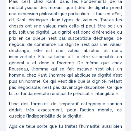
Mais c’est chez Kant, dans les
Fondements de la
métaphysique des mœurs
, que l’idée de dignité prend
une dimension philosophique particulière. Il faut en effet,
dit Kant, distinguer deux types de valeurs. Toutes les
choses ont une valeur, mais celle-ci peut être soit un
prix, soit une dignité. La dignité est donc différenciée du
prix en ce qu’elle n’est pas susceptible d’échange, de
négoce, de commerce. La dignité n’est pas une valeur
d’échange, elle est une valeur absolue et donc
inconvertible. Elle s’attache à l’ « être raisonnable en
général » et donc à l’homme. De même que, chez
Rousseau, l’homme qui se fait esclave n’est plus un
homme, chez Kant, l’homme qui abdique sa dignité n’est
plus un homme. Ce qui veut dire que la dignité, n’étant
pas négociable, n’est pas davantage disponible. Ce que
la Loi fondamentale rend par le prédicat « intangible ».
L’une des formules de l’impératif catégorique kantien
déduit très exactement, pour l’action morale, ce
qu’exige l’indisponibilité de la dignité :
Agis de telle sorte que tu traites l’humanité, aussi bien