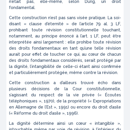
n’était pas, elle-même, selon Dürig, un droit
fondamental.
Cette construction n’est pas sans visée pratique. La soi-
disant « clause d’éternité » de l’article 79 al. 3 LF,
prohibant toute révision constitutionnelle touchant,
notamment, au principe énoncé à l’art. 1 LF, peut être
interprétée ainsi largement : elle prohibe toute révision
des droits fondamentaux en tant qu’une telle révision
aurait pour effet de toucher ce qui, au cœur de chacun
des droits fondamentaux considérés, serait protégé par
la dignité, l’intangibilité de celle-ci étant ainsi confirmée
et particulièrement protégée, même contre la révision.
Cette construction a d’ailleurs trouvé écho dans
plusieurs décisions de la Cour constitutionnelle,
s’agissant du respect de la vie privée (« Écoutes
téléphoniques », 1970), de la propriété (« Expropriations
en Allemagne de l’Est », 1991) ou encore du droit d’asile
(« Réforme du droit d’asile », 1996).
La dignité détermine ainsi un cœur « intangible »,
intouchable même par voie de révision, à l’intérieur du