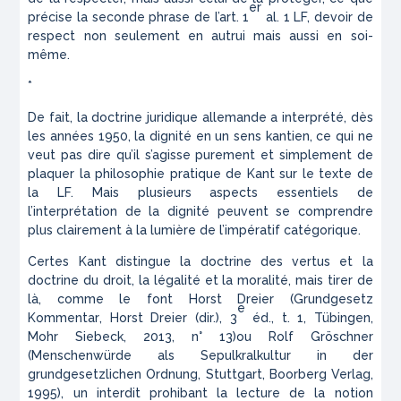
er
précise la seconde phrase de l’art. 1
al. 1 LF, devoir de
respect non seulement en autrui mais aussi en soi-
même.
*
De fait, la doctrine juridique allemande a interprété, dès
les années 1950, la dignité en un sens kantien, ce qui ne
veut pas dire qu’il s’agisse purement et simplement de
plaquer la philosophie pratique de Kant sur le texte de
la LF. Mais plusieurs aspects essentiels de
l’interprétation de la dignité peuvent se comprendre
plus clairement à la lumière de l’impératif catégorique.
Certes Kant distingue la doctrine des vertus et la
doctrine du droit, la légalité et la moralité, mais tirer de
là, comme le font Horst Dreier (
Grundgesetz
e
Kommentar
, Horst Dreier (dir.), 3
éd., t. 1, Tübingen,
Mohr Siebeck, 2013, n° 13)ou Rolf Gröschner
(
Menschenwürde als Sepulkralkultur in der
grundgesetzlichen Ordnung
, Stuttgart, Boorberg Verlag,
1995), un interdit prohibant la lecture de la notion