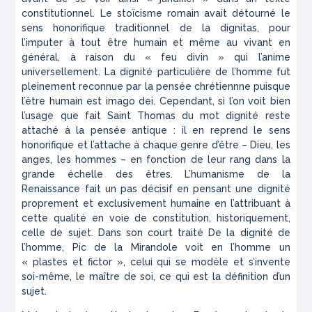
constitutionnel. Le stoïcisme romain avait détourné le
sens honorifique traditionnel de la
dignitas
, pour
l’imputer à tout être humain et même au vivant en
général, à raison du « feu divin » qui l’anime
universellement. La dignité particulière de l’homme fut
pleinement reconnue par la pensée chrétiennne puisque
l’être humain est
imago dei
. Cependant, si l’on voit bien
l’usage que fait Saint Thomas du mot dignité reste
attaché à la pensée antique : il en reprend le sens
honorifique et l’attache à chaque genre d’être – Dieu, les
anges, les hommes – en fonction de leur
rang
dans la
grande échelle des êtres. L’humanisme de la
Renaissance fait un pas décisif en pensant une dignité
proprement et exclusivement humaine en l’attribuant à
cette qualité en voie de constitution, historiquement,
celle de
sujet
. Dans son court traité
De la dignité de
l’homme
, Pic de la Mirandole voit en l’homme un
«
plastes et fictor
», celui qui se modèle et s’invente
soi-même, le maître de soi, ce qui est la définition d’un
sujet.