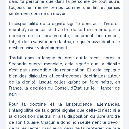
dans ta personne que dans la personne de tout autre,
toujours en même temps comme une fin, et jamais
seulement comme un moyen.
L’indisponibilité de la dignité signifie donc aussi l’interdit
moral d’y renoncer, c’est-à-dire de se faire, même par la
décision de sa libre volonté, seulement l’instrument,
l’objet de la satisfaction d’autrui, ce qui équivaudrait à se
déshumaniser volontairement.
Traduit dans la langue du droit qui la reçoit après la
Seconde guerre mondiale, cela signifie que la dignité
n’est pas susceptible de renonciation. Et cela explique
bien des difficultés et controverses doctrinales autour
de la dignité, jusqu’à celles qu’ont pu faire naître, en
France, la décision du Conseil d’État sur le « lancer de
nain ».
Pour la doctrine et la jurisprudence allemandes,
l’intangibilité de la dignité signifie que celle-ci n’est ni à
la disposition d’autrui, ni à la disposition du libre arbitre
de son titulaire. Chacun a donc non seulement le devoir
de la respecter, mais aussi celui de la protéger, ce que