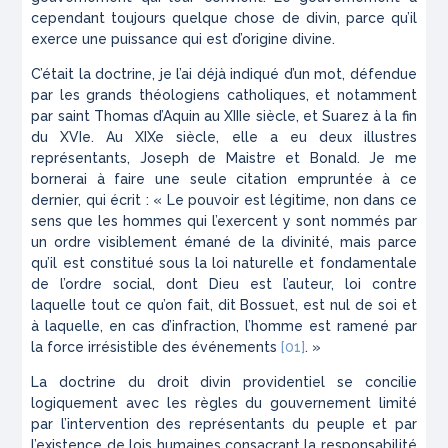
cependant toujours quelque chose de divin, parce qu’il
exerce une puissance qui est d’origine divine.
C’était la doctrine, je l’ai déjà indiqué d’un mot, défendue
par les grands théologiens catholiques, et notamment
par saint Thomas d’Aquin au XIIIe siècle, et Suarez à la fin
du XVIe. Au XIXe siècle, elle a eu deux illustres
représentants, Joseph de Maistre et Bonald. Je me
bornerai à faire une seule citation empruntée à ce
dernier, qui écrit : « Le pouvoir est légitime, non dans ce
sens que les hommes qui l’exercent y sont nommés par
un ordre visiblement émané de la divinité, mais parce
qu’il est constitué sous la loi naturelle et fondamentale
de l’ordre social, dont Dieu est l’auteur, loi contre
laquelle tout ce qu’on fait, dit Bossuet, est nul de soi et
à laquelle, en cas d’infraction, l’homme est ramené par
la force irrésistible des événements
[01]
. »
La doctrine du droit divin providentiel se concilie
logiquement avec les règles du gouvernement limité
par l’intervention des représentants du peuple et par
l’existence de lois humaines consacrant la responsabilité