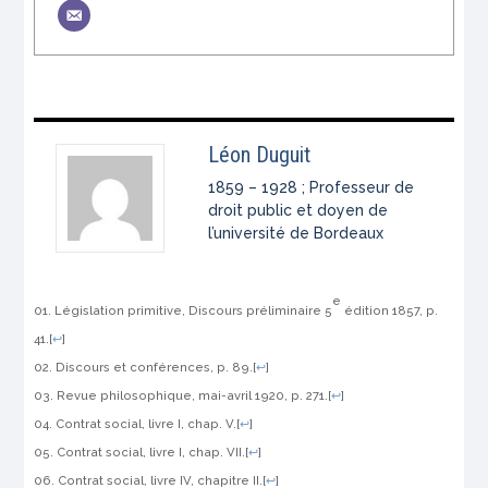
Léon Duguit
1859 – 1928 ; Professeur de
droit public et doyen de
l’université de Bordeaux
e
Législation primitive, Discours préliminaire
5
édition 1857, p.
41.
[
↩
]
Discours et conférences
, p. 89.
[
↩
]
Revue philosophique
, mai-avril 1920, p. 271.
[
↩
]
Contrat social
, livre I, chap. V.
[
↩
]
Contrat social
, livre I, chap. VII.
[
↩
]
Contrat social
, livre IV, chapitre II.
[
↩
]