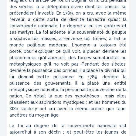
religieux, un article de foi, un dogme. On a cru, pendant
des siècles, à la délégation divine dont les princes se
prétendaient investis. En 1789, on a cru, avec la même
ferveur, à cette sorte de divinité terrestre qu’est la
souveraineté nationale. Le dogme a eu ses apôtres et
ses martyrs. La foi ardente à la souveraineté du peuple
a soulevé les masses, a renversé les trônes, a fait le
monde politique moderne. L’homme a toujours été
porté, pour expliquer ce qu’il voit, à placer, derrière les
phénomènes qu’il aperçoit, des forces surnaturelles ou
métaphysiques qu’il ne voit pas. Pendant des siècles,
derrière la puissance des princes, il a placé la divinité qui
lui donnait cette puissance. En 1789, derrière la
puissance des gouvernants, il a placé une entité
métaphysique nouvelle, la personnalité souveraine de la
nation. Ce n’était là que des hypothèses ; mais elles
plaisaient aux aspirations mystiques ; et les hommes du
XIXe siècle y ont cru avec la même ardeur que leurs
ancêtres du moyen âge.
La foi au dogme de la souveraineté nationale est
aujourd’hui à son déclin ; et peut-être les jeunes de