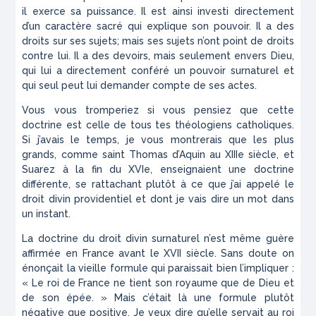
il exerce sa puissance. Il est ainsi investi directement
d’un caractère sacré qui explique son pouvoir. Il a des
droits sur ses sujets; mais ses sujets n’ont point de droits
contre lui. Il a des devoirs, mais seulement envers Dieu,
qui lui a directement conféré un pouvoir surnaturel et
qui seul peut lui demander compte de ses actes.
Vous vous tromperiez si vous pensiez que cette
doctrine est celle de tous tes théologiens catholiques.
Si j’avais le temps, je vous montrerais que les plus
grands, comme saint Thomas d’Aquin au XIIIe siècle, et
Suarez à la fin du XVIe, enseignaient une doctrine
différente, se rattachant plutôt à ce que j’ai appelé le
droit divin providentiel et dont je vais dire un mot dans
un instant.
La doctrine du droit divin surnaturel n’est même guère
affirmée en France avant le XVII siècle. Sans doute on
énonçait la vieille formule qui paraissait bien l’impliquer :
« Le roi de France ne tient son royaume que de Dieu et
de son épée. » Mais c’était là une formule plutôt
négative que positive. Je veux dire qu’elle servait au roi