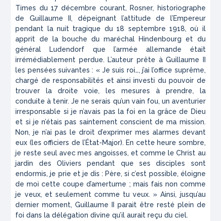
Times
du 17 décembre courant, Rosner, historiographe
de Guillaume II, dépeignant l’attitude de l’Empereur
pendant la nuit tragique du 18 septembre 1918, où il
apprit de la bouche du maréchal Hindenbourg et du
général Ludendorf que l’armée allemande était
irrémédiablement perdue. L’auteur prête à Guillaume II
les pensées suivantes : « Je suis roi…, j’ai l’office suprême,
chargé de responsabilités et ainsi investi du pouvoir de
trouver la droite voie, les mesures à prendre, la
conduite à tenir. Je ne serais qu’un vain fou, un aventurier
irresponsable si je n’avais pas la foi en la grâce de Dieu
et si je n’étais pas saintement conscient de ma mission.
Non, je n’ai pas le droit d’exprimer mes alarmes devant
eux (les officiers de l’État-Major). En cette heure sombre,
je reste seul avec mes angoisses, et comme le Christ au
jardin des Oliviers pendant que ses disciples sont
endormis, je prie et je dis : Père, si c’est possible, éloigne
de moi cette coupe d’amertume ; mais fais non comme
je veux, et seulement comme tu veux. » Ainsi, jusqu’au
dernier moment, Guillaume II parait être resté plein de
foi dans la délégation divine qu’il aurait reçu du ciel.