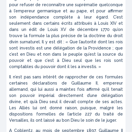
pour refuser de reconnaître une suprématie quelconque
à l’empereur germanique et au pape, et pour affirmer
son indépendance complète à leur égard. C’est
seulement dans certains écrits attribués à Louis XIV et
dans un édit de Louis XV de décembre 1770 qu’on
trouve la formule la plus précise de la doctrine du droit
divin surnaturel. Il y est dit : « Que l’autorité dont les rois
sont investis est une délégation de la Providence ; que
c’est en Dieu et non dans le peuple qu’est la source du
pouvoir et que c’est à Dieu seul que les rois sont
comptables du pouvoir dont il les a investis. »
Il n’est pas sans intérêt de rapprocher de ces formules
certaines déclarations de Guillaume II, empereur
allemand, qui lui aussi a maintes fois affirmé qu’il tenait
son pouvoir impérial directement d’une délégation
divine, et qu’à Dieu seul il devait compte de ses actes.
Les Alliés lui ont donné raison, puisque, malgré les
dispositions formelles de l’article 227 du traité de
Versailles, ils ont laissé au bon Dieu le soin de le juger.
A Coblentz, au mois de septembre 1897, Guillaume II