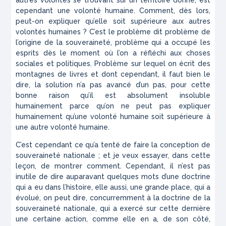
autres volontés se trouvant sur un territoire donné, est
cependant une volonté humaine. Comment, dès lors,
peut-on expliquer qu’elle soit supérieure aux autres
volontés humaines ? C’est le problème dit problème de
l’origine de la souveraineté, problème qui a occupé les
esprits dès le moment où l’on a réfléchi aux choses
sociales et politiques. Problème sur lequel on écrit des
montagnes de livres et dont cependant, il faut bien le
dire, la solution n’a pas avancé d’un pas, pour cette
bonne raison qu’il est absolument insoluble
humainement parce qu’on ne peut pas expliquer
humainement qu’une volonté humaine soit supérieure à
une autre volonté humaine.
C’est cependant ce qu’a tenté de faire la conception de
souveraineté nationale ; et je veux essayer, dans cette
leçon, de montrer comment. Cependant, il n’est pas
inutile de dire auparavant quelques mots d’une doctrine
qui a eu dans l’histoire, elle aussi, une grande place, qui a
évolué, on peut dire, concurremment à la doctrine de la
souveraineté nationale, qui a exercé sur cette dernière
une certaine action, comme elle en a, de son côté,