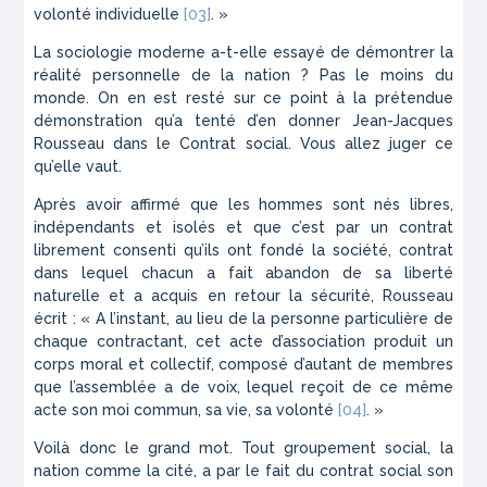
volonté individuelle
[03]
. »
La sociologie moderne a-t-elle essayé de démontrer la
réalité personnelle de la nation ? Pas le moins du
monde. On en est resté sur ce point à la prétendue
démonstration qu’a tenté d’en donner Jean-Jacques
Rousseau dans le
Contrat social
. Vous allez juger ce
qu’elle vaut.
Après avoir affirmé que les hommes sont nés libres,
indépendants et isolés et que c’est par un contrat
librement consenti qu’ils ont fondé la société, contrat
dans lequel chacun a fait abandon de sa liberté
naturelle et a acquis en retour la sécurité, Rousseau
écrit : « A l’instant, au lieu de la personne particulière de
chaque contractant, cet acte d’association produit un
corps moral et collectif, composé d’autant de membres
que l’assemblée a de voix, lequel reçoit de ce même
acte son
moi commun
, sa vie, sa volonté
[04]
. »
Voilà donc le grand mot. Tout groupement social, la
nation comme la cité, a par le fait du contrat social son