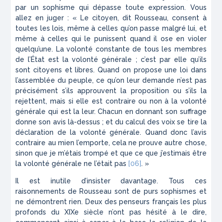
par un sophisme qui dépasse toute expression. Vous
allez en juger : « Le citoyen, dit Rousseau, consent à
toutes les lois, même à celles qu’on passe malgré lui, et
même à celles qui le punissent quand il ose en violer
quelqu’une. La volonté constante de tous les membres
de l’État est la volonté générale ; c’est par elle qu’ils
sont citoyens et libres. Quand on propose une loi dans
l’assemblée du peuple, ce qu’on leur demande n’est pas
précisément s’ils approuvent la proposition ou s’ils la
rejettent, mais si elle est contraire ou non à la volonté
générale qui est la leur. Chacun en donnant son suffrage
donne son avis là-dessus ; et du calcul des voix se tire la
déclaration de la volonté générale. Quand donc l’avis
contraire au mien l’emporte, cela ne prouve autre chose,
sinon que je m’étais trompé et que ce que j’estimais être
la volonté générale ne l’était pas
[06]
. »
Il est inutile d’insister davantage. Tous ces
raisonnements de Rousseau sont de purs sophismes et
ne démontrent rien. Deux des penseurs français les plus
profonds du XIXe siècle n’ont pas hésité à le dire,