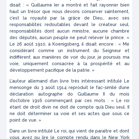
disait : « Guillaume Ier a montré et fait rayonner bien
haut un trésor que nous devons conserver saintement,
c’est la royauté par la grâce de Dieu… avec ses
responsabilités redoutables devant le créateur seul,
responsabilités dont aucun ministre, aucune chambre
des députés, aucun peuple ne peut relever le prince. »
Le 26 août 1910, à Koenigsberg, il disait encore : « Me
considérant comme un instrument du Seigneur et
indifférent aux manières de voir du jour, je poursuis ma
voie, uniquement consacrée à la prospérité et au
développement pacifique de la patrie. »
L’auteur allemand d’un livre très intéressant intitulé
Le
mensonge du 3 août 1914
reproduit le fac-similé d’une
déclaration autographe do Guillaume II du mois
d’octobre 1916 commençant par ces mots : « Le roi
étant de droit divin ne doit de compte qu’à Dieu seul. II
ne doit déterminer sa voie et ses actes que sous ce
point de vue. »
Dans un livre intitulé
Le roi
, qui vient de paraître et dont
vous avez pu lire le compte rendu dans le
New York