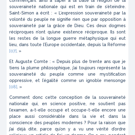
commençant ainsi à saper à la base la religion de la
souveraineté nationale qui est en train de s’éteindre.
Saint-Simon a écrit : « L’expression souveraineté par la
volonté du peuple ne signifie rien que par opposition à
souveraineté par la grâce de Dieu. Ces deux dogmes
réciproques n’ont qu’une existence réciproque. Ils sont
les restes de la longue guerre métaphysique qui eut
lieu, dans toute l’Europe occidentale, depuis la Réforme
[07]
. »
Et Auguste Comte : « Depuis plus de trente ans que je
tiens la plume philosophique, j’ai toujours représenté la
souveraineté du peuple comme une mystification
oppressive, et l’égalité comme un ignoble mensonge
[08]
. »
Comment donc cette conception de la souveraineté
nationale qui, en science positive, ne soutient pas
l’examen, a-t-elle occupé et occupe-t-elle encore une
place aussi considérable dans la vie et dans la
conscience des peuples modernes ? Pour la raison que
j’ai déjà dite, parce qu’on y a vu une vérité d’ordre