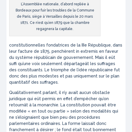
L’Assemblée nationale, d’abord repliée à
Bordeaux pour fuir les troubles de la Commune
de Paris, siège à Versailles depuis le 20 mars
1871. Ce n’est qu’en 1879 que la chambre
regagnera la capitale.
constitutionnelles fondatrices de la IIIe République, dans
leur facture de 1875, penchèrent
in extremis
en faveur
du système républicain de gouvernement. Mais il eût
suffi qu’une voix seulement départageât les suffrages
des constituants. Le triomphe de l’idée républicaine fut
donc des plus modestes et pas uniquement sur le plan
quantitatif des suffrages.
Qualitativement parlant, il n’y avait aucun obstacle
juridique qui eût permis en effet d’empêcher qu’on
retournât à la monarchie. La constitution pouvait être
modifiée «
en tout ou partie
» selon des modalités qui
ne s’éloignaient que bien peu des procédures
parlementaires ordinaires. La forme laissait donc
franchement à désirer ; le fond était tout bonnement