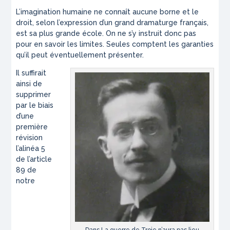
L’imagination humaine ne connaît aucune borne et le
droit, selon l’expression d’un grand dramaturge français,
est sa plus grande école. On ne s’y instruit donc pas
pour en savoir les limites. Seules comptent les garanties
qu’il peut éventuellement présenter.
Il suffirait
ainsi de
supprimer
par le biais
d’une
première
révision
l’alinéa 5
de l’article
89 de
notre
Dans La guerre de Troie n’aura pas lieu