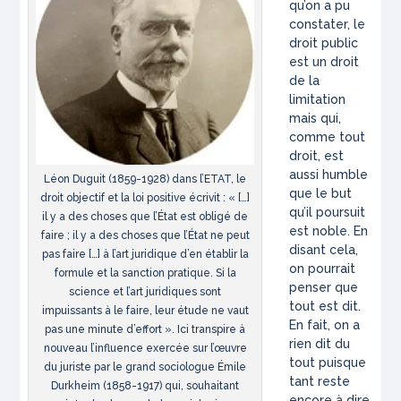
qu’on a pu
constater, le
droit public
est un droit
de la
limitation
mais qui,
comme tout
droit, est
aussi humble
Léon Duguit (1859-1928) dans l’ETAT, le
que le but
droit objectif et la loi positive écrivit : « […]
qu’il poursuit
il y a des choses que l’État est obligé de
est noble. En
faire ; il y a des choses que l’État ne peut
disant cela,
pas faire […] à l’art juridique d’en établir la
on pourrait
formule et la sanction pratique. Si la
penser que
science et l’art juridiques sont
tout est dit.
impuissants à le faire, leur étude ne vaut
En fait, on a
pas une minute d’effort ». Ici transpire à
rien dit du
nouveau l’influence exercée sur l’œuvre
tout puisque
du juriste par le grand sociologue Émile
tant reste
Durkheim (1858-1917) qui, souhaitant
encore à dire