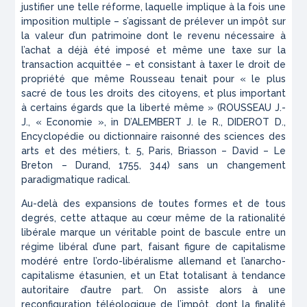
justifier une telle réforme, laquelle implique à la fois une
imposition multiple – s’agissant de prélever un impôt sur
la valeur d’un patrimoine dont le revenu nécessaire à
l’achat a déjà été imposé et même une taxe sur la
transaction acquittée – et consistant à taxer le droit de
propriété que même Rousseau tenait pour « le plus
sacré de tous les droits des citoyens, et plus important
à certains égards que la liberté même » (ROUSSEAU J.-
J., « Economie », in D’ALEMBERT J. le R., DIDEROT D.,
Encyclopédie ou dictionnaire raisonné des sciences des
arts et des métiers
, t. 5, Paris, Briasson – David – Le
Breton – Durand, 1755, 344) sans un changement
paradigmatique radical.
Au-delà des expansions de toutes formes et de tous
degrés, cette attaque au cœur même de la rationalité
libérale marque un véritable point de bascule entre un
régime libéral d’une part, faisant figure de capitalisme
modéré entre l’ordo-libéralisme allemand et l’anarcho-
capitalisme étasunien, et un Etat totalisant à tendance
autoritaire d’autre part. On assiste alors à une
reconfiguration téléologique de l’impôt, dont la finalité