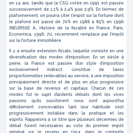
en 14 ans, tandis que la CSG votée en 1991 est passée
successivement de 1,1% à 2,4% puis 2,9%. En termes de
plafonnement, on pourra citer l’impôt sur la fortune dont
le plafond est passé de 70% en 1988 à 85% en 1996
(NEURISSE A.,
Histoire de la fiscalité en France
, Paris,
Economica, 1996, 71), récemment remplacé par l’impôt
sur la fortune immobilière.
Il y a ensuite extension fiscale, laquelle consiste en une
diversification des modes d’imposition. En un siècle à
peine, la France est passée d’un style d’imposition
exclusivement indirect, constitué de taxes
proportionnelles redevables au service, à une imposition
principalement directe et de plus en plus progressive
sur la base de revenus et capitaux. Chacun de ces
modes fut le sujet d’ardents débats dont les vives
passions qu’ils suscitèrent nous sont aujourd’hui
difficilement concevables tant leur habitude s’est
progressivement installée dans la pratique et les
esprits. Rappelons à ce titre que plusieurs décennies de
débat furent nécessaires au vote du premier impôt
général sur le revenu en 1914, dans le contexte