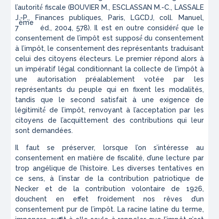
l’autorité́ fiscale (BOUVIER M., ESCLASSAN M.-C., LASSALE
J.-P.,
Finances publiques
, Paris, LGCDJ, coll. Manuel,
ème
7
éd., 2004, 578). Il est en outre considéré́ que le
consentement
de
l’impôt est supposé́ du consentement
à
l’impôt, le consentement des représentants traduisant
celui des citoyens électeurs. Le premier répond alors à
un impératif légal conditionnant la collecte de l’impôt à
une autorisation préalablement votée par les
représentants du peuple qui en fixent les modalités,
tandis que le second satisfait à une exigence de
légitimité́ de l’impôt, renvoyant à l’acceptation par les
citoyens de l’acquittement des contributions qui leur
sont demandées.
Il faut se préserver, lorsque l’on s’intéresse au
consentement en matière de fiscalité, d’une lecture par
trop angélique de l’histoire. Les diverses tentatives en
ce sens, à l’instar de la contribution patriotique de
Necker et de la contribution volontaire de 1926,
douchent en effet froidement nos rêves d’un
consentement pur de l’impôt. La racine latine du terme,