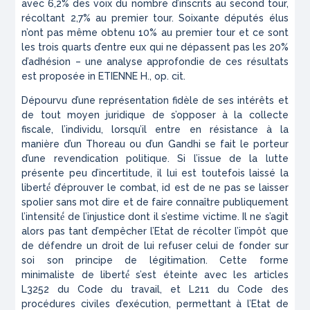
avec 6,2% des voix du nombre d’inscrits au second tour,
récoltant 2,7% au premier tour. Soixante députés élus
n’ont pas même obtenu 10% au premier tour et ce sont
les trois quarts d’entre eux qui ne dépassent pas les 20%
d’adhésion – une analyse approfondie de ces résultats
est proposée in ETIENNE H.,
op. cit
.
Dépourvu d’une représentation fidèle de ses intérêts et
de tout moyen juridique de s’opposer à la collecte
fiscale, l’individu, lorsqu’il entre en résistance à la
manière d’un Thoreau ou d’un Gandhi se fait le porteur
d’une revendication politique. Si l’issue de la lutte
présente peu d’incertitude, il lui est toutefois laissé la
liberté́ d’éprouver le combat,
id est
de ne pas se laisser
spolier sans mot dire et de faire connaître publiquement
l’intensité́ de l’injustice dont il s’estime victime. Il ne s’agit
alors pas tant d’empêcher l’Etat de récolter l’impôt que
de défendre un droit de lui refuser celui de fonder sur
soi son principe de légitimation. Cette forme
minimaliste de liberté́ s’est éteinte avec les articles
L3252 du
Code du travail
, et L211 du
Code des
procédures civiles d’exécution
, permettant à l’Etat de