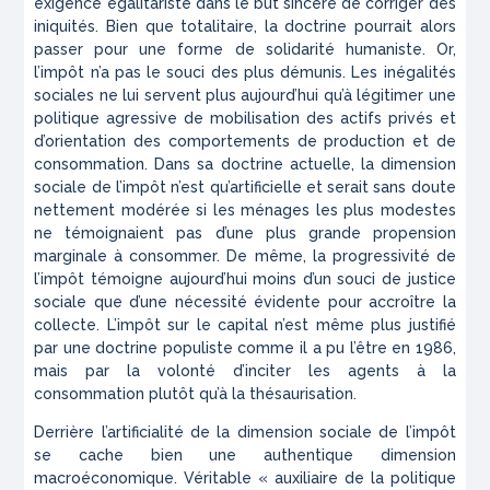
exigence égalitariste dans le but sincère de corriger des
iniquités. Bien que totalitaire, la doctrine pourrait alors
passer pour une forme de solidarité humaniste. Or,
l’impôt n’a pas le souci des plus démunis. Les inégalités
sociales ne lui servent plus aujourd’hui qu’à légitimer une
politique agressive de mobilisation des actifs privés et
d’orientation des comportements de production et de
consommation. Dans sa doctrine actuelle, la dimension
sociale de l’impôt n’est qu’artificielle et serait sans doute
nettement modérée si les ménages les plus modestes
ne témoignaient pas d’une plus grande propension
marginale à consommer. De même, la progressivité de
l’impôt témoigne aujourd’hui moins d’un souci de justice
sociale que d’une nécessité évidente pour accroître la
collecte. L’impôt sur le capital n’est même plus justifié
par une doctrine populiste comme il a pu l’être en 1986,
mais par la volonté d’inciter les agents à la
consommation plutôt qu’à la thésaurisation.
Derrière l’artificialité de la dimension sociale de l’impôt
se cache bien une authentique dimension
macroéconomique. Véritable « auxiliaire de la politique