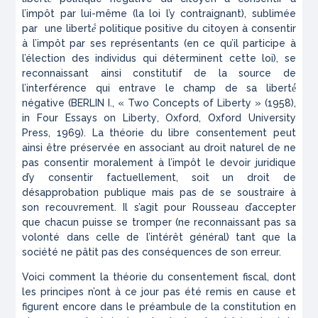
l’impôt par lui-même (la loi l’y contraignant), sublimée
par une
liberté́ politique positive
du citoyen à consentir
à l’impôt par ses représentants (en ce qu’il participe à
l’élection des individus qui déterminent cette loi), se
reconnaissant ainsi constitutif de la source de
l’interférence qui entrave le champ de sa liberté́
négative (BERLIN I., « Two Concepts of Liberty » (1958),
in
Four Essays on Liberty
, Oxford, Oxford University
Press, 1969). La théorie du libre consentement peut
ainsi être préservée en associant au droit naturel de ne
pas consentir moralement à l’impôt le devoir juridique
d’y consentir factuellement, soit un droit de
désapprobation publique mais pas de se soustraire à
son recouvrement. Il s’agit pour Rousseau d’accepter
que chacun puisse se tromper (ne reconnaissant pas sa
volonté dans celle de l’intérêt général) tant que la
société ne pâtit pas des conséquences de son erreur.
Voici comment la théorie du consentement fiscal, dont
les principes n’ont à ce jour pas été remis en cause et
figurent encore dans le préambule de la constitution en