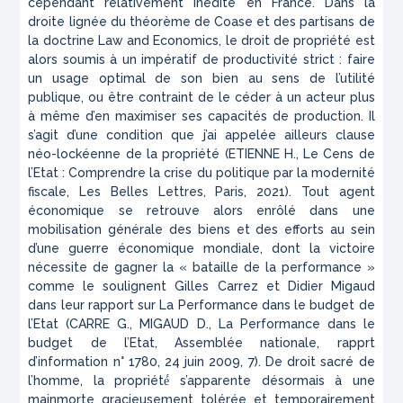
cependant relativement inédite en France. Dans la
droite lignée du théorème de Coase et des partisans de
la doctrine
Law and Economics
, le droit de propriété est
alors soumis à un impératif de productivité strict : faire
un usage optimal de son bien au sens de l’utilité
publique, ou être contraint de le céder à un acteur plus
à même d’en maximiser ses capacités de production. Il
s’agit d’une condition que j’ai appelée ailleurs
clause
néo-lockéenne de la propriété
(ETIENNE H.,
Le Cens de
l’Etat : Comprendre la crise du politique par la modernité
fiscale
, Les Belles Lettres, Paris, 2021). Tout agent
économique se retrouve alors enrôlé dans une
mobilisation générale des biens et des efforts au sein
d’une guerre économique mondiale, dont la victoire
nécessite de gagner la « bataille de la performance »
comme le soulignent Gilles Carrez et Didier Migaud
dans leur rapport sur
La Performance dans le budget de
l’Etat
(CARRE G., MIGAUD D.,
La Performance dans le
budget de l’Etat
, Assemblée nationale, rapprt
d’information n° 1780, 24 juin 2009, 7). De droit sacré de
l’homme, la propriété́ s’apparente désormais à une
mainmorte gracieusement tolérée et temporairement