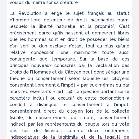
vouloir du maître sur sa créature.
La Révolution a érigé le sujet français au statut
d’homme libre, détenteur de droits inaliénables, parmi
lesquels la liberté naturelle et la propriété́. C’est
précisément parce qu’ils naissent et demeurent libres
que les hommes sont en droit de posséder, les biens
d’un serf ou d’un esclave n’étant tout au plus qu’une
relative concession, une mainmorte toute aussi
contingente que temporaire. Sur la base de ces
principes nouveaux consacrés par la Déclaration des
Droits de l’Hommes et du Citoyen peut donc s’ériger une
théorie du consentement selon laquelle les citoyens
consentent librement à l’impôt « par eux-mêmes ou par
leurs représentants » (art. 14). La question portant sur le
caractère inclusif ou exclusif de cette conjonction a
conduit à distinguer le consentement
à
l’impôt,
consentement direct du citoyen lors de la collecte
fiscale, du consentement
de
l’impôt, consentement
indirect par les représentants du peuple lors du vote
des lois de finances, comme deux fondements
indissociables de la légitimité́ et de la légalité́ de