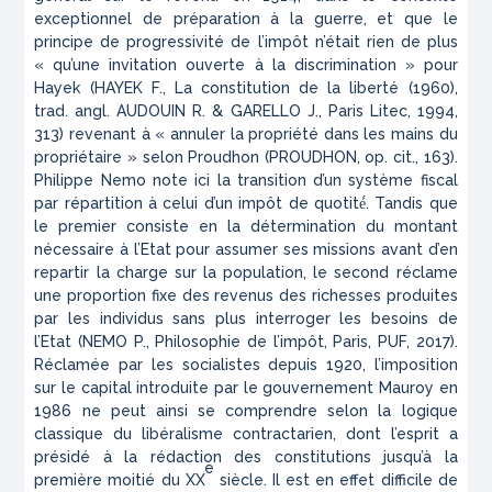
exceptionnel de préparation à la guerre, et que le
principe de progressivité de l’impôt n’était rien de plus
« qu’une invitation ouverte à la discrimination » pour
Hayek (HAYEK F.,
La constitution de la liberté
(1960),
trad. angl. AUDOUIN R. & GARELLO J., Paris Litec, 1994,
313) revenant à « annuler la propriété dans les mains du
propriétaire » selon Proudhon (PROUDHON,
op. cit.
, 163).
Philippe Nemo note ici la transition d’un système fiscal
par répartition à celui d’un impôt de quotité́. Tandis que
le premier consiste en la détermination du montant
nécessaire à l’Etat pour assumer ses missions avant d’en
repartir la charge sur la population, le second réclame
une proportion fixe des revenus des richesses produites
par les individus sans plus interroger les besoins de
l’Etat (NEMO P.,
Philosophie de l’impôt
, Paris, PUF, 2017).
Réclamée par les socialistes depuis 1920, l’imposition
sur le capital introduite par le gouvernement Mauroy en
1986 ne peut ainsi se comprendre selon la logique
classique du libéralisme contractarien, dont l’esprit a
présidé à la rédaction des constitutions jusqu’à la
e
première moitié du XX
siècle. Il est en effet difficile de