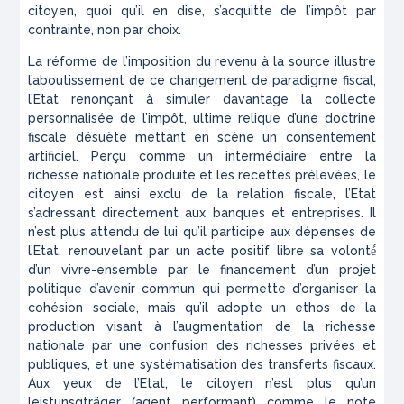
citoyen, quoi qu’il en dise, s’acquitte de l’impôt par
contrainte, non par choix.
La réforme de l’imposition du revenu à la source illustre
l’aboutissement de ce changement de paradigme fiscal,
l’Etat renonçant à simuler davantage la collecte
personnalisée de l’impôt, ultime relique d’une doctrine
fiscale désuète mettant en scène un consentement
artificiel. Perçu comme un intermédiaire entre la
richesse nationale produite et les recettes prélevées, le
citoyen est ainsi exclu de la relation fiscale, l’Etat
s’adressant directement aux banques et entreprises. Il
n’est plus attendu de lui qu’il participe aux dépenses de
l’Etat, renouvelant par un acte positif libre sa volonté́
d’un vivre-ensemble par le financement d’un projet
politique d’avenir commun qui permette d’organiser la
cohésion sociale, mais qu’il adopte un
ethos
de la
production visant à l’augmentation de la richesse
nationale par une confusion des richesses privées et
publiques, et une systématisation des transferts fiscaux.
Aux yeux de l’Etat, le citoyen n’est plus qu’un
leistunsgträger
(agent performant) comme le note