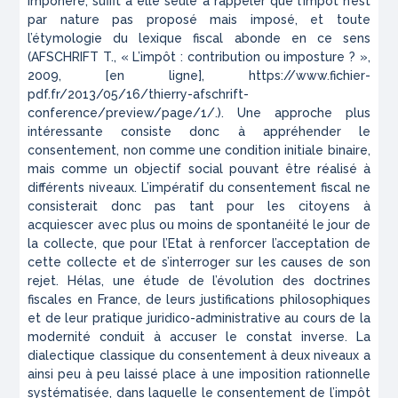
imponere
, suffit à elle seule à rappeler que l’impôt n’est
par nature pas proposé mais imposé, et toute
l’étymologie du lexique fiscal abonde en ce sens
(AFSCHRIFT T., « L’impôt : contribution ou imposture ? »,
2009, [en ligne], https://www.fichier-
pdf.fr/2013/05/16/thierry-afschrift-
conference/preview/page/1/.). Une approche plus
intéressante consiste donc à appréhender le
consentement, non comme une condition initiale binaire,
mais comme un objectif social pouvant être réalisé à
différents niveaux. L’impératif du consentement fiscal ne
consisterait donc pas tant pour les citoyens à
acquiescer avec plus ou moins de spontanéité le jour de
la collecte, que pour l’Etat à renforcer l’acceptation de
cette collecte et de s’interroger sur les causes de son
rejet. Hélas, une étude de l’évolution des doctrines
fiscales en France, de leurs justifications philosophiques
et de leur pratique juridico-administrative au cours de la
modernité conduit à accuser le constat inverse. La
dialectique classique du consentement à deux niveaux a
ainsi peu à peu laissé place à une imposition rationnelle
systématisée, dans laquelle le consentement
de
l’impôt