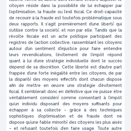
citoyen réside dans la possibilité de lui échapper par
l’optimisation, la fraude ou l’exil fiscal. Ce droit-capacité
de recourir à la fraude est toutefois problématique sous
deux rapports. Il s‘agit premièrement d’une liberté́ qui
s’utilise contre la société́, et non par elle. Tandis que la
révolte fiscale est un acte politique participant des
registres de l’action collective, rassemblant les citoyens
autour d’un sentiment d’injustice pour faire entendre
leurs revendications, l’évitement de l’impôt répond
quant à lui d’une stratégie individuelle dont le succès
dépend de sa discrétion. Cette liberté est d’autre part
frappée d’une forte inégalité entre les citoyens, de par
la disparité́ des moyens effectifs dont chacun dispose
afin de mettre en œuvre une stratégie d’évitement
fiscal. Il semblerait donc en définitive que ne puisse être
véritablement considéré́ comme consentant à l’impôt
qu’un individu disposant des moyens suffisants pour
échapper à sa collecte – grâce à des techniques
sophistiques d’optimisation et de fraude dont ne
dispose qu’une faible minorité́ des citoyens les plus aisés
– et refusant toutefois d’en faire usage. Toute autre