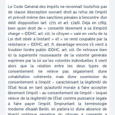
Le
Code Général des Impôts
ne reconnait toutefois pas
de clause d’exception ouvrant droit au refus de l’impôt
et prévoit même des sanctions pénales à l’encontre d’un
délit d’opposition (art. 1771 et art. 1746). Déjà en 1789,
bien qu’en droit de « consentir librement à sa [l’impôt]
charge » (DDHC, art. 10), le citoyen « saisi en vertu de la
Loi doit obéir à l’instant » et « se rend coupable par la
résistance » (DDHC, art. 7), davantage encore s’il vient à
troubler l’ordre public (DDHC, art. 10). On retrouve bien
ici la supériorité rousseauiste de la volonté générale
exprimée par la loi sur les volontés individuelles. Il vient
alors que la relation entre les deux types de
consentement ne relève pas légalement d’une
cohabitation cohérente, mais d’une soumission du
consentement
à
l’impôt – caractérisant la légitimité́ de
l’Etat fiscal en tant qu’autorité́ morale à faire accepter
librement l’impôt – au consentement
de
l’impôt – lequel
relève de la légitimité́ de l’État comme puissance légale
à faire payer l’impôt. Empruntant la terminologie
moderne d’Isaiah Berlin, on parlera ici d’une absence de
liberté́ politique négative
du citoyen à consentir à