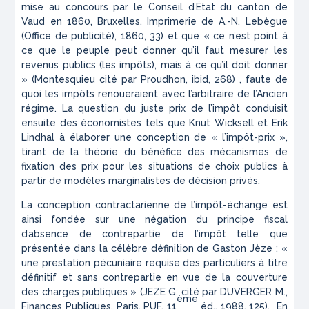
mise au concours par le Conseil d’État du canton de
Vaud en 1860
, Bruxelles, Imprimerie de A.-N. Lebègue
(Office de publicité), 1860, 33) et que « ce n’est point à
ce que le peuple
peut
donner qu’il faut mesurer les
revenus publics (les impôts), mais à ce qu’il
doit
donner
» (Montesquieu cité par Proudhon,
ibid
, 268) , faute de
quoi les impôts renoueraient avec l’arbitraire de l’Ancien
régime. La question du juste prix de l’impôt conduisit
ensuite des économistes tels que Knut Wicksell et Erik
Lindhal à élaborer une conception de « l’impôt-prix »,
tirant de la théorie du bénéfice des mécanismes de
fixation des prix pour les situations de choix publics à
partir de modèles marginalistes de décision privés.
La conception contractarienne de l’impôt-échange est
ainsi fondée sur une négation du principe fiscal
d’absence de contrepartie de l’impôt telle que
présentée dans la célèbre définition de Gaston Jèze : «
une prestation pécuniaire requise des particuliers à titre
définitif et sans contrepartie en vue de la couverture
des charges publiques » (JEZE G. cité par DUVERGER M.,
ème
Finances Publiques
, Paris, PUF, 11
éd., 1988, 125). En