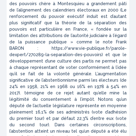
des pouvoirs chère à Montesquieu a grandement pâti
de l’alignement des calendriers électoraux en 2000 (Le
renforcement du pouvoir exécutif induit est d’autant
plus significatif que la théorie de la séparation des
pouvoirs est particulière en France, « fondée sur la
limitation des attributions de l’autorité judiciaire à l’égard
de la puissance publique » comme le note Frank
BARON : https://www.vie-publique.fr/parole-
dexpert/270289-la-separation-des-pouvoirs) et que le
développement d’une culture des partis ne permet pas
à chaque représentant de voter conformément à l’idée
qu’il se fait de la volonté générale. L’augmentation
significative de l’abstentionnisme parmi les électeurs (de
24% en 1958, 21% en 1968 ou 16% en 1978 à 54% en
2017). témoigne de ce rejet autant qu’elle mine la
légitimité du consentement
à
l’impôt. Notons qu’un
député de l’actuelle législature représente en moyenne
pleinement 16,1% de ses administrés (vote d’adhésion
du premier tour) et par défaut 22,3% d’entre eux (vote
du second tour). Dans certaines circonscriptions,
l’abstention atteint un niveau tel qu’un député a été élu