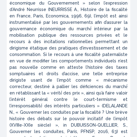
économique du Gouvernement » selon l’expression
d’André Neurrisse (NEURRISSE A.,
Histoire de la fiscalité
en France
, Paris, Economica, 1996, 69), l’impôt est ainsi
instrumentalisé par les gouvernements afin d’assurer la
gouvernance économique du marché́ intérieur par la
mobilisation publique des ressources privées et le
recours à des incitations rationnelles permettant un
dirigisme étatique des pratiques d’investissement et de
consommation. Si le recours à une fiscalité paternaliste
en vue de modifier les comportements individuels n’est
pas nouvelle comme en atteste l’histoire des taxes
somptuaires et droits d’accise, une telle entreprise
dirigiste usant de l’impôt comme « mécanisme
correcteur, destiné à pallier les déficiences du marché́
en rétablissant la « vérité́ des prix », ainsi qu’à faire valoir
l’intérêt général contre le court-termisme et
l’irresponsabilité́ des intérêts particuliers » (DELALANDE
N., « Gouverner les conduites par la fiscalité ? Une brève
histoire des débats sur le pouvoir incitatif de l’impôt
(XVIIIe-XXIe siècle) », in DUBUISSON-QUELLIER, S.,
Gouverner les conduites
, Paris, PFNSP, 2016, 63) est