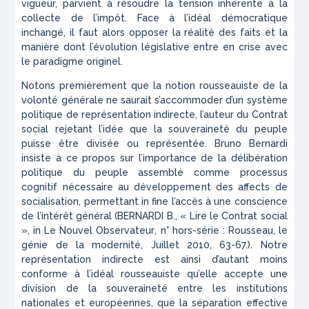
vigueur, parvient à résoudre la tension inhérente à la
collecte de l’impôt. Face à l’idéal démocratique
inchangé, il faut alors opposer la réalité des faits et la
manière dont l’évolution législative entre en crise avec
le paradigme originel.
Notons premièrement que la notion rousseauiste de la
volonté générale ne saurait s’accommoder d’un système
politique de représentation indirecte, l’auteur du
Contrat
social
rejetant l’idée que la souveraineté du peuple
puisse être divisée ou représentée. Bruno Bernardi
insiste à ce propos sur l’importance de la délibération
politique du peuple assemblé comme processus
cognitif nécessaire au développement des affects de
socialisation, permettant
in fine
l’accès à une conscience
de l’intérêt général (BERNARDI B., « Lire le Contrat social
», in
Le Nouvel Observateur
, n° hors-série : Rousseau, le
génie de la modernité, Juillet 2010, 63-67.). Notre
représentation indirecte est ainsi d’autant moins
conforme à l’idéal rousseauiste qu’elle accepte une
division de la souveraineté entre les institutions
nationales et européennes, que la séparation effective