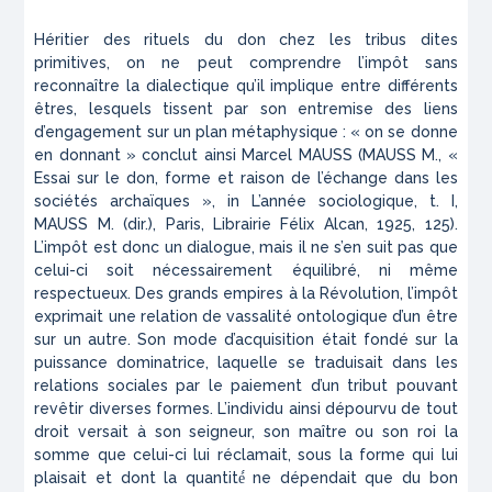
Héritier des rituels du don chez les tribus dites
primitives, on ne peut comprendre l’impôt sans
reconnaître la dialectique qu’il implique entre différents
êtres, lesquels tissent par son entremise des liens
d’engagement sur un plan métaphysique : « on se donne
en donnant » conclut ainsi Marcel MAUSS (MAUSS M., «
Essai sur le don, forme et raison de l’échange dans les
sociétés archaïques », in
L’année sociologique
, t. I,
MAUSS M. (dir.), Paris, Librairie Félix Alcan, 1925, 125).
L’impôt est donc un dialogue, mais il ne s’en suit pas que
celui-ci soit nécessairement équilibré, ni même
respectueux. Des grands empires à la Révolution, l’impôt
exprimait une relation de vassalité ontologique d’un être
sur un autre. Son mode d’acquisition était fondé sur la
puissance dominatrice, laquelle se traduisait dans les
relations sociales par le paiement d’un tribut pouvant
revêtir diverses formes. L’individu ainsi dépourvu de tout
droit versait à son seigneur, son maître ou son roi la
somme que celui-ci lui réclamait, sous la forme qui lui
plaisait et dont la quantité́ ne dépendait que du bon