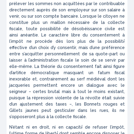
prélever les sommes non acquittées par le contribuable
directement auprès de son employeur sur son salaire à
venir, ou sur son compte bancaire. Lorsque le citoyen ne
constitue plus un maillon nécessaire de la collecte
fiscale, toute possibilité de désobéissance civile est
ainsi anéantie. Le caractère libre du consentement à
l’impôt ne procède dès lors plus de la possibilité́
effective d’un choix d’y consentir, mais d’une préférence
entre s’acquitter personnellement de sa quote-part ou
laisser à l’administration fiscale le soin de se servir par
elle-même. La théorie du consentement fait ainsi figure
d’artifice démocratique masquant un
fatum
fiscal
inexorable et, contrairement au serf médiéval dont les
jacqueries permettent encore un dialogue avec le
seigneur – certes brutal mais à tout le moins existant,
puisque la répression violente de la révolte était suivie
d’un ajustement des taxes –, les Bonnets rouges et
Gillets jaunes peut gesticuler dans les rues, ils ne
s’opposeront plus à la collecte fiscale.
N’étant ni en droit, ni en capacité́ de refuser l’impôt,
l’ultime forme de liberté́ dont semble encore disposer le