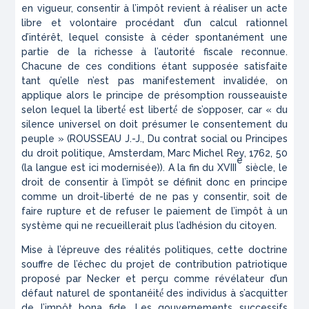
en vigueur, consentir à l’impôt revient à réaliser un acte
libre et volontaire procédant d’un calcul rationnel
d’intérêt, lequel consiste à céder spontanément une
partie de la richesse à l’autorité fiscale reconnue.
Chacune de ces conditions étant supposée satisfaite
tant qu’elle n’est pas manifestement invalidée, on
applique alors le principe de présomption rousseauiste
selon lequel la liberté́ est liberté́ de s’opposer, car « du
silence universel on doit présumer le consentement du
peuple » (ROUSSEAU J.-J.,
Du contrat social ou Principes
du droit politique
, Amsterdam, Marc Michel Rey, 1762, 50
e
(la langue est ici modernisée)). A la fin du XVIII
siècle, le
droit de consentir à l’impôt se définit donc en principe
comme un
droit-liberté de ne pas y consentir
, soit de
faire rupture et de refuser le paiement de l’impôt à un
système qui ne recueillerait plus l’adhésion du citoyen.
Mise à l’épreuve des réalités politiques, cette doctrine
souffre de l’échec du projet de contribution patriotique
proposé par Necker et perçu comme révélateur d’un
défaut naturel de spontanéité́ des individus à s’acquitter
de l’impôt
bona fide
. Les gouvernements successifs