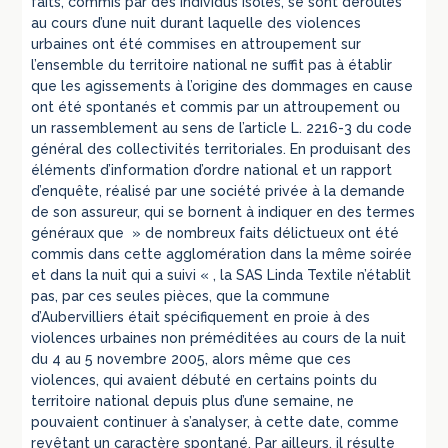
faits, commis par des individus isolés, se sont déroulés
au cours d’une nuit durant laquelle des violences
urbaines ont été commises en attroupement sur
l’ensemble du territoire national ne suffit pas à établir
que les agissements à l’origine des dommages en cause
ont été spontanés et commis par un attroupement ou
un rassemblement au sens de l’article L. 2216-3 du code
général des collectivités territoriales. En produisant des
éléments d’information d’ordre national et un rapport
d’enquête, réalisé par une société privée à la demande
de son assureur, qui se bornent à indiquer en des termes
généraux que » de nombreux faits délictueux ont été
commis dans cette agglomération dans la même soirée
et dans la nuit qui a suivi « , la SAS Linda Textile n’établit
pas, par ces seules pièces, que la commune
d’Aubervilliers était spécifiquement en proie à des
violences urbaines non préméditées au cours de la nuit
du 4 au 5 novembre 2005, alors même que ces
violences, qui avaient débuté en certains points du
territoire national depuis plus d’une semaine, ne
pouvaient continuer à s’analyser, à cette date, comme
revêtant un caractère spontané. Par ailleurs, il résulte