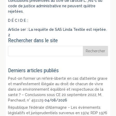
conclusions présentées au titre de l’article L. 761-1 du
code de justice administrative ne peuvent qu’être
rejetées.
D É C I D E :
Article 1er : La requête de SAS Linda Textile est rejetée.
2
Rechercher dans le site
Derniers articles publiés
Peut-on former un référé-liberté en cas d’atteinte grave
et manifestement illégale au droit de chacun de vivre
dans un environnement équilibré et respectueux de la
santé ? – Conclusions sous CE 20 septembre 2022, M.
Panchaud, n° 451129
04/08/2026
République fédérale d’Allemagne – Les évènements
législatifs et jurisprudentiels survenus en 1974: RDP 1976