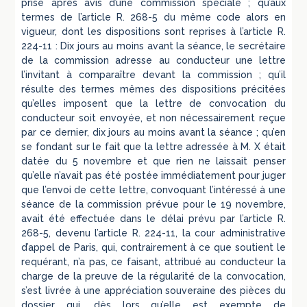
prise après avis d’une commission spéciale ; qu’aux
termes de l’article R. 268-5 du même code alors en
vigueur, dont les dispositions sont reprises à l’article R.
224-11 : Dix jours au moins avant la séance, le secrétaire
de la commission adresse au conducteur une lettre
l’invitant à comparaître devant la commission ; qu’il
résulte des termes mêmes des dispositions précitées
qu’elles imposent que la lettre de convocation du
conducteur soit envoyée, et non nécessairement reçue
par ce dernier, dix jours au moins avant la séance ; qu’en
se fondant sur le fait que la lettre adressée à M. X était
datée du 5 novembre et que rien ne laissait penser
qu’elle n’avait pas été postée immédiatement pour juger
que l’envoi de cette lettre, convoquant l’intéressé à une
séance de la commission prévue pour le 19 novembre,
avait été effectuée dans le délai prévu par l’article R.
268-5, devenu l’article R. 224-11, la cour administrative
d’appel de Paris, qui, contrairement à ce que soutient le
requérant, n’a pas, ce faisant, attribué au conducteur la
charge de la preuve de la régularité de la convocation,
s’est livrée à une appréciation souveraine des pièces du
dossier qui, dès lors qu’elle est exempte de