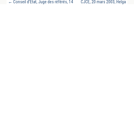
←
Conseil d’Etat, Juge des référés, 14
CJCE, 20 mars 2003, Helga
mars 2003, Commune d’Evry, requête
Kutz-Bauer contre Freie und
numéro 254827, mentionné aux tables
Hansestadt Hamburg, Aff.
du recueil Lebon
n°C-187/00
→
REVUE GÉNÉRALE DU DROIT PUBLIC FRANCAIS
ET COMPARE EST UN SITE DE LA CHAIRE DE
DROIT PUBLIC FRANÇAIS DE L’UNIVERSITÉ DE
LA SARRE