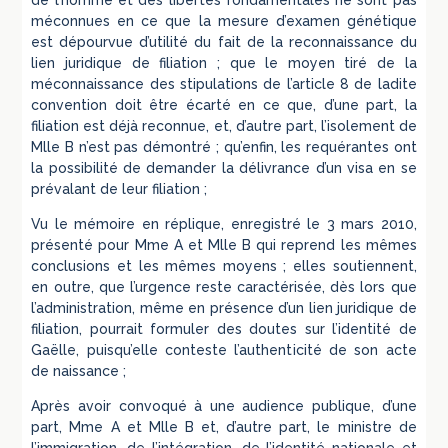
de l’homme et des libertés fondamentales ne sont pas
méconnues en ce que la mesure d’examen génétique
est dépourvue d’utilité du fait de la reconnaissance du
lien juridique de filiation ; que le moyen tiré de la
méconnaissance des stipulations de l’article 8 de ladite
convention doit être écarté en ce que, d’une part, la
filiation est déjà reconnue, et, d’autre part, l’isolement de
Mlle B n’est pas démontré ; qu’enfin, les requérantes ont
la possibilité de demander la délivrance d’un visa en se
prévalant de leur filiation ;
Vu le mémoire en réplique, enregistré le 3 mars 2010,
présenté pour Mme A et Mlle B qui reprend les mêmes
conclusions et les mêmes moyens ; elles soutiennent,
en outre, que l’urgence reste caractérisée, dès lors que
l’administration, même en présence d’un lien juridique de
filiation, pourrait formuler des doutes sur l’identité de
Gaëlle, puisqu’elle conteste l’authenticité de son acte
de naissance ;
Après avoir convoqué à une audience publique, d’une
part, Mme A et Mlle B et, d’autre part, le ministre de