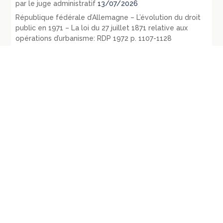
par le juge administratif
13/07/2026
République fédérale d’Allemagne – L’évolution du droit
public en 1971 – La loi du 27 juillet 1871 relative aux
opérations d’urbanisme: RDP 1972 p. 1107-1128
09/07/2026
République fédérale d’Allemagne – Les principaux
évènements législatifs et jurisprudentiels survenus en
1970: RDP 1972, p. 135-165
07/07/2026