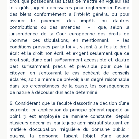
droit que possèdent les Etats de mettre en vigueur les
lois qu’ils jugent nécessaires pour réglementer l’usage
des biens conformément à l’intérêt général ou pour
assurer le paiement des impôts ou d’autres
contributions ou des amendes » ; que, selon la
jurisprudence de la Cour européenne des droits de
l’homme, ces stipulations, en mentionnant » les
conditions prévues par la loi « , visent à la fois le droit
écrit et le droit non écrit, et exigent seulement que ce
droit soit, d’une part, suffisamment accessible et, d’autre
part suffisamment précis et prévisible pour que le
citoyen, en s’entourant le cas échéant de conseils
éclairés, soit à même de prévoir, à un degré raisonnable
dans les circonstances de la cause, les conséquences
de nature à découler d’un acte déterminé ;
6. Considérant que la faculté d’assortir sa décision d’une
astreinte, en application du principe général rappelé au
point 3, est employée de manière constante, depuis
plusieurs décennies, par le juge administratif statuant en
matière d’occupation irrégulière du domaine public ;
qu’ainsi, la personne faisant l’objet d’une action