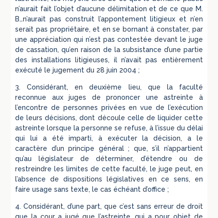
n’aurait fait l’objet d’aucune délimitation et de ce que M.
B…n’aurait pas construit l’appontement litigieux et n’en
serait pas propriétaire, et en se bornant à constater, par
une appréciation qui n’est pas contestée devant le juge
de cassation, qu’en raison de la subsistance d’une partie
des installations litigieuses, il n’avait pas entièrement
exécuté le jugement du 28 juin 2004 ;
3. Considérant, en deuxième lieu, que la faculté
reconnue aux juges de prononcer une astreinte à
l’encontre de personnes privées en vue de l’exécution
de leurs décisions, dont découle celle de liquider cette
astreinte lorsque la personne se refuse, à l’issue du délai
qui lui a été imparti, à exécuter la décision, a le
caractère d’un principe général ; que, s’il n’appartient
qu’au législateur de déterminer, d’étendre ou de
restreindre les limites de cette faculté, le juge peut, en
l’absence de dispositions législatives en ce sens, en
faire usage sans texte, le cas échéant d’office ;
4. Considérant, d’une part, que c’est sans erreur de droit
que la cour a jugé que l’astreinte, qui a pour objet de