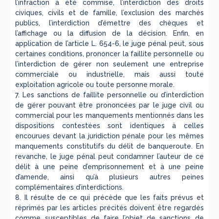
l’infraction a été commise, l’interdiction des droits
civiques, civils et de famille, l’exclusion des marchés
publics, l’interdiction d’émettre des chèques et
l’affichage ou la diffusion de la décision. Enfin, en
application de l’article L. 654-6, le juge pénal peut, sous
certaines conditions, prononcer la faillite personnelle ou
l’interdiction de gérer non seulement une entreprise
commerciale ou industrielle, mais aussi toute
exploitation agricole ou toute personne morale.
7. Les sanctions de faillite personnelle ou d’interdiction
de gérer pouvant être prononcées par le juge civil ou
commercial pour les manquements mentionnés dans les
dispositions contestées sont identiques à celles
encourues devant la juridiction pénale pour les mêmes
manquements constitutifs du délit de banqueroute. En
revanche, le juge pénal peut condamner l’auteur de ce
délit à une peine d’emprisonnement et à une peine
d’amende, ainsi qu’à plusieurs autres peines
complémentaires d’interdictions.
8. Il résulte de ce qui précède que les faits prévus et
réprimés par les articles précités doivent être regardés
comme susceptibles de faire l’objet de sanctions de