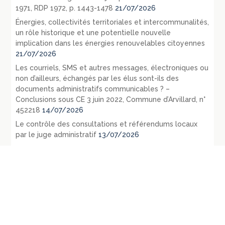
1971, RDP 1972, p. 1443-1478
21/07/2026
Énergies, collectivités territoriales et intercommunalités,
un rôle historique et une potentielle nouvelle
implication dans les énergies renouvelables citoyennes
21/07/2026
Les courriels, SMS et autres messages, électroniques ou
non d’ailleurs, échangés par les élus sont-ils des
documents administratifs communicables ? –
Conclusions sous CE 3 juin 2022, Commune d’Arvillard, n°
452218
14/07/2026
Le contrôle des consultations et référendums locaux
par le juge administratif
13/07/2026
République fédérale d’Allemagne – L’évolution du droit
public en 1971 – La loi du 27 juillet 1871 relative aux
opérations d’urbanisme: RDP 1972 p. 1107-1128
09/07/2026
République fédérale d’Allemagne – Les principaux
évènements législatifs et jurisprudentiels survenus en
1970: RDP 1972, p. 135-165
07/07/2026