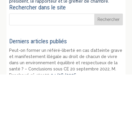
président, le rapporteur et le greffier de chambre.
Rechercher dans le site
Derniers articles publiés
Peut-on former un référé-liberté en cas d’atteinte grave
et manifestement illégale au droit de chacun de vivre
dans un environnement équilibré et respectueux de la
santé ? – Conclusions sous CE 20 septembre 2022, M.
Panchaud, n° 451129
04/08/2026
République fédérale d’Allemagne – Les évènements
législatifs et jurisprudentiels survenus en 1974: RDP 1976
p. 187-224
30/07/2026
Quel est le délai pour agir d’un tiers contre la décision
de l’autorité administrative refusant d’abroger ou de
retirer un permis obtenu par fraude ? – Conclusions sous
CE 22 juin 2022, Société Corim, n° 443625, Commune de
Juvignac, n° 443633
28/07/2026