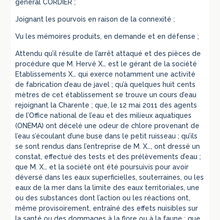
général CORDIER ;
Joignant les pourvois en raison de la connexité ;
Vu les mémoires produits, en demande et en défense ;
Attendu qu’il résulte de l’arrêt attaqué et des pièces de
procédure que M. Hervé X… est le gérant de la société
Etablissements X… qui exerce notamment une activité
de fabrication d’eau de javel ; qu’à quelques huit cents
mètres de cet établissement se trouve un cours d’eau
rejoignant la Charente ; que, le 12 mai 2011 des agents
de l’Office national de l’eau et des milieux aquatiques
(ONEMA) ont décelé une odeur de chlore provenant de
l’eau s’écoulant d’une buse dans le petit ruisseau ; qu’ils
se sont rendus dans l’entreprise de M. X…, ont dressé un
constat, effectué des tests et des prélèvements d’eau ;
que M. X… et la société ont été poursuivis pour avoir
déversé dans les eaux superficielles, souterraines, ou les
eaux de la mer dans la limite des eaux territoriales, une
ou des substances dont l’action ou les réactions ont,
même provisoirement, entraîné des effets nuisibles sur
la santé ou des dommages à la flore ou à la faune ; que,