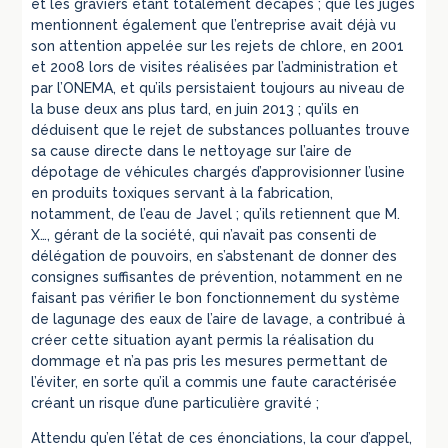
et les graviers étant totalement décapés ; que les juges
mentionnent également que l’entreprise avait déjà vu
son attention appelée sur les rejets de chlore, en 2001
et 2008 lors de visites réalisées par l’administration et
par l’ONEMA, et qu’ils persistaient toujours au niveau de
la buse deux ans plus tard, en juin 2013 ; qu’ils en
déduisent que le rejet de substances polluantes trouve
sa cause directe dans le nettoyage sur l’aire de
dépotage de véhicules chargés d’approvisionner l’usine
en produits toxiques servant à la fabrication,
notamment, de l’eau de Javel ; qu’ils retiennent que M.
X…, gérant de la société, qui n’avait pas consenti de
délégation de pouvoirs, en s’abstenant de donner des
consignes suffisantes de prévention, notamment en ne
faisant pas vérifier le bon fonctionnement du système
de lagunage des eaux de l’aire de lavage, a contribué à
créer cette situation ayant permis la réalisation du
dommage et n’a pas pris les mesures permettant de
l’éviter, en sorte qu’il a commis une faute caractérisée
créant un risque d’une particulière gravité ;
Attendu qu’en l’état de ces énonciations, la cour d’appel,