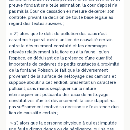
preuve fondant une telle affirmation, la cour d’appel n’a
pas mis la Cour de cassation en mesure d’exercer son
contrôle, privant sa décision de toute base légale au
regard des textes susvisés ;
» 2°) alors que le délit de pollution des eaux n’est
caractérisé que s’il existe un lien de causalité certain
entre le déversement constaté et les dommages
relevés relativement à la flore ou à la faune ; qu’en
l’espèce, en déduisant de la présence d’une quantité
importante de cadavres de petits crustacés à proximité
de la fontaine Poisson, le fait que le déversement
provenant de la surface de nettoyage des camions et
supposé aboutir à cet endroit, présentait un caractère
polluant, sans mieux s’expliquer sur la nature
intrinsèquement polluante des eaux de nettoyage
constitutives d’un tel déversement, la cour d’appel n’a
pas suffisamment motivé sa décision sur l’existence d’un
lien de causalité certain ;
» 3°) alors que la personne physique à qui est imputée
une faute d’imprudence ou de négligence, qui n’a pas