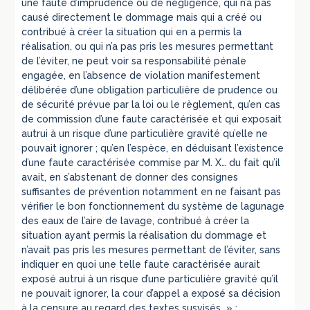
une faute d’imprudence ou de négligence, qui n’a pas
causé directement le dommage mais qui a créé ou
contribué à créer la situation qui en a permis la
réalisation, ou qui n’a pas pris les mesures permettant
de l’éviter, ne peut voir sa responsabilité pénale
engagée, en l’absence de violation manifestement
délibérée d’une obligation particulière de prudence ou
de sécurité prévue par la loi ou le règlement, qu’en cas
de commission d’une faute caractérisée et qui exposait
autrui à un risque d’une particulière gravité qu’elle ne
pouvait ignorer ; qu’en l’espèce, en déduisant l’existence
d’une faute caractérisée commise par M. X… du fait qu’il
avait, en s’abstenant de donner des consignes
suffisantes de prévention notamment en ne faisant pas
vérifier le bon fonctionnement du système de lagunage
des eaux de l’aire de lavage, contribué à créer la
situation ayant permis la réalisation du dommage et
n’avait pas pris les mesures permettant de l’éviter, sans
indiquer en quoi une telle faute caractérisée aurait
exposé autrui à un risque d’une particulière gravité qu’il
ne pouvait ignorer, la cour d’appel a exposé sa décision
à la censure au regard des textes susvisés » ;