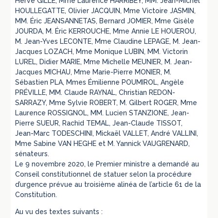
Hervé GILLÉ, Mme Laurence HARRIBEY, MM. Jean-Michel
HOULLEGATTE, Olivier JACQUIN, Mme Victoire JASMIN,
MM. Éric JEANSANNETAS, Bernard JOMIER, Mme Gisèle
JOURDA, M. Éric KERROUCHE, Mme Annie LE HOUEROU,
M. Jean-Yves LECONTE, Mme Claudine LEPAGE, M. Jean-
Jacques LOZACH, Mme Monique LUBIN, MM. Victorin
LUREL, Didier MARIE, Mme Michelle MEUNIER, M. Jean-
Jacques MICHAU, Mme Marie-Pierre MONIER, M.
Sébastien PLA, Mmes Émilienne POUMIROL, Angèle
PRÉVILLE, MM. Claude RAYNAL, Christian REDON-
SARRAZY, Mme Sylvie ROBERT, M. Gilbert ROGER, Mme
Laurence ROSSIGNOL, MM. Lucien STANZIONE, Jean-
Pierre SUEUR, Rachid TEMAL, Jean-Claude TISSOT,
Jean-Marc TODESCHINI, Mickaël VALLET, André VALLINI,
Mme Sabine VAN HEGHE et M. Yannick VAUGRENARD,
sénateurs.
Le 9 novembre 2020, le Premier ministre a demandé au
Conseil constitutionnel de statuer selon la procédure
d’urgence prévue au troisième alinéa de l’article 61 de la
Constitution.
Au vu des textes suivants :