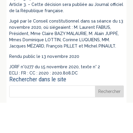
Article 3. – Cette décision sera publiée au Journal officiel
de la République française.
Jugé par le Conseil constitutionnel dans sa séance du 13
novembre 2020, où siégeaient : M. Laurent FABIUS,
Président, Mme Claire BAZY MALAURIE, M. Alain JUPPÉ,
Mmes Dominique LOTTIN, Corinne LUQUIENS, MM.
Jacques MÉZARD, François PILLET et Michel PINAULT.
Rendu public le 13 novembre 2020
JORF n°0277 du 15 novembre 2020, texte n° 2
ECLI : FR : CC : 2020 : 2020.808.DC
Rechercher dans le site
Derniers articles publiés
Peut-on former un référé-liberté en cas d’atteinte grave
et manifestement illégale au droit de chacun de vivre