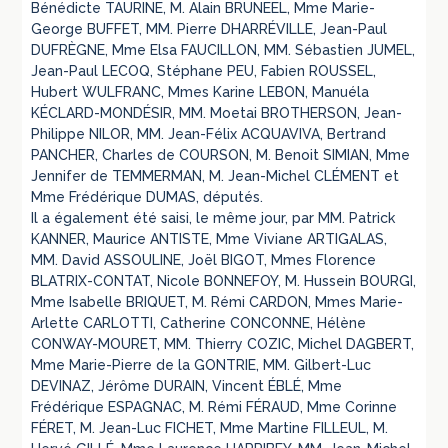
Bénédicte TAURINE, M. Alain BRUNEEL, Mme Marie-
George BUFFET, MM. Pierre DHARRÉVILLE, Jean-Paul
DUFRÈGNE, Mme Elsa FAUCILLON, MM. Sébastien JUMEL,
Jean-Paul LECOQ, Stéphane PEU, Fabien ROUSSEL,
Hubert WULFRANC, Mmes Karine LEBON, Manuéla
KÉCLARD-MONDÉSIR, MM. Moetai BROTHERSON, Jean-
Philippe NILOR, MM. Jean-Félix ACQUAVIVA, Bertrand
PANCHER, Charles de COURSON, M. Benoit SIMIAN, Mme
Jennifer de TEMMERMAN, M. Jean-Michel CLÉMENT et
Mme Frédérique DUMAS, députés.
Il a également été saisi, le même jour, par MM. Patrick
KANNER, Maurice ANTISTE, Mme Viviane ARTIGALAS,
MM. David ASSOULINE, Joël BIGOT, Mmes Florence
BLATRIX-CONTAT, Nicole BONNEFOY, M. Hussein BOURGI,
Mme Isabelle BRIQUET, M. Rémi CARDON, Mmes Marie-
Arlette CARLOTTI, Catherine CONCONNE, Hélène
CONWAY-MOURET, MM. Thierry COZIC, Michel DAGBERT,
Mme Marie-Pierre de la GONTRIE, MM. Gilbert-Luc
DEVINAZ, Jérôme DURAIN, Vincent ÉBLÉ, Mme
Frédérique ESPAGNAC, M. Rémi FÉRAUD, Mme Corinne
FÉRET, M. Jean-Luc FICHET, Mme Martine FILLEUL, M.