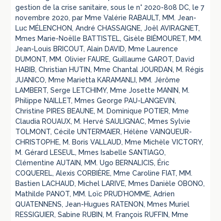
gestion de la crise sanitaire, sous le n° 2020-808 DC, le 7
novembre 2020, par Mme Valérie RABAULT, MM. Jean-
Luc MÉLENCHON, André CHASSAIGNE, Joël AVIRAGNET,
Mmes Marie-Noëlle BATTISTEL, Gisèle BIÉMOURET, MM.
Jean-Louis BRICOUT, Alain DAVID, Mme Laurence
DUMONT, MM. Olivier FAURE, Guillaume GAROT, David
HABIB, Christian HUTIN, Mme Chantal JOURDAN, M. Régis
JUANICO, Mme Marietta KARAMANLI, MM. Jérôme
LAMBERT, Serge LETCHIMY, Mme Josette MANIN, M.
Philippe NAILLET, Mmes George PAU-LANGEVIN,
Christine PIRES BEAUNE, M. Dominique POTIER, Mme
Claudia ROUAUX, M. Hervé SAULIGNAC, Mmes Sylvie
TOLMONT, Cécile UNTERMAIER, Hélène VAINQUEUR-
CHRISTOPHE, M. Boris VALLAUD, Mme Michèle VICTORY,
M. Gérard LESEUL, Mmes Isabelle SANTIAGO,
Clémentine AUTAIN, MM. Ugo BERNALICIS, Éric
COQUEREL, Alexis CORBIÈRE, Mme Caroline FIAT, MM.
Bastien LACHAUD, Michel LARIVE, Mmes Danièle OBONO,
Mathilde PANOT, MM. Loïc PRUD’HOMME, Adrien
QUATENNENS, Jean-Hugues RATENON, Mmes Muriel
RESSIGUIER, Sabine RUBIN, M. François RUFFIN, Mme